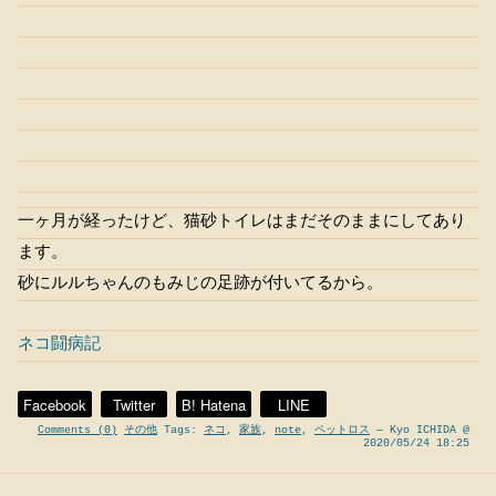
一ヶ月が経ったけど、猫砂トイレはまだそのままにしてあり
ます。
砂にルルちゃんのもみじの足跡が付いてるから。
ネコ闘病記
Facebook
Twitter
B! Hatena
LINE
Comments (0)
その他
Tags:
ネコ
,
家族
,
note
,
ペットロス
— Kyo ICHIDA @
2020/05/24 18:25