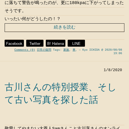
に落ちて警告が鳴ったのが、更に180kpaに下がってしまった
そうです。
いったい何がどうしたの！？
続きを読む
Facebook
Twitter
B! Hatena
LINE
Comments (0)
日常の疑問
Tags:
家族
,
車
,
— Kyo ICHIDA @ 2020/08/08
19:06
1/8/2020
古川さんの特別授業、そし
て古い写真を探した話
敬愛してやまない大恩人Samさんこと古川享さんのオンライ