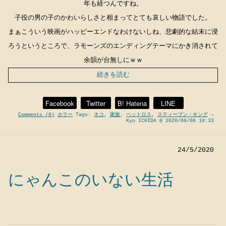
年も経つんですね。
子役の男の子のかわいらしさと相まってとても哀しい物語でした。
まぁこういう映画がハッピーエンドなわけないしね、悲劇的な結末に浸
ろうというところで、ラモーンズのエンディングテーマにかき消されて
余韻が台無しにｗｗ
続きを読む
Facebook
Twitter
B! Hatena
LINE
Comments (0)
ホラー
Tags:
ネコ
,
家族
,
ペットロス
,
スティーブン・キング
—
Kyo ICHIDA @ 2020/06/08 10:33
24/5/2020
にゃんこのいない生活