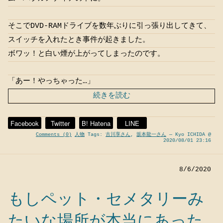
そこでDVD-RAMドライブを数年ぶりに引っ張り出してきて、
スイッチを入れたとき事件が起きました。
ボワッ！と白い煙が上がってしまったのです。
「あー！やっちゃった…」
続きを読む
Facebook
Twitter
B! Hatena
LINE
Comments (0)
人物
Tags:
古川享さん
,
坂本龍一さん
— Kyo ICHIDA @
2020/08/01 23:16
8/6/2020
もしペット・セメタリーみ
たいな場所が本当にあった