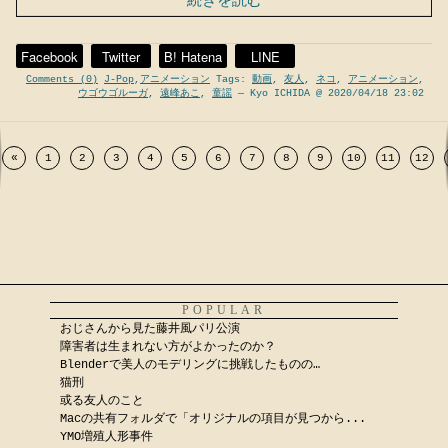
続きを読む
Facebook
Twitter
B! Hatena
LINE
Comments (0)
J-Pop
,
アニメーション
Tags:
動画
,
友人
,
ネコ
,
アニメーション
,
ウゴウゴルーガ
,
遠峰あこ
,
童謡
— Kyo ICHIDA @ 2020/04/18 23:02
«
1
2
3
4
5
6
7
8
9
10
11
12
POPULAR
おじさんから見た藤井風パリ公演
障害者は生まれない方がよかったのか？
Blenderで美人のモデリングに挑戦したものの…
猫刑
或る友人のこと
Macの共有フォルダで「オリジナルの項目が見つから...
YMO増殖人形事件