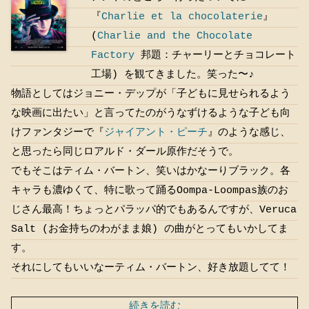
『
Charlie et la chocolaterie
』
(
Charlie and the Chocolate
Factory
邦題：チャーリーとチョコレート
工場) を観てきました。笑った〜♪
物語としてはジョニー・デップが「子どもに見せられるよう
な映画に出たい」と言ってたのがうなずけるような子ども向
けファンタジーで『
ジャイアント・ピーチ
』のような感じ、
と思ったら同じロアルド・ダール原作だそうで。
でもそこはティム・バートン、笑いはかなーりブラック。各
キャラも濃ゆくて、特に歌って踊るOompa-Loompas族のお
じさん最高！ちょっとパラッパ的でもあるんですが、Veruca
Salt (お金持ちのわがまま娘) の曲がとってもいかしてま
す。
それにしてもいいなーティム・バートン、好き放題してて！
続きを読む