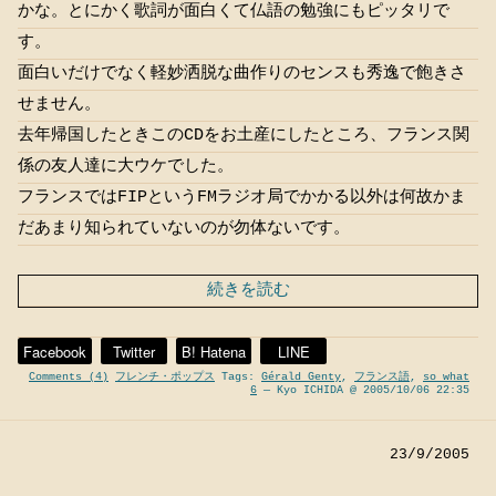
かな。とにかく歌詞が面白くて仏語の勉強にもピッタリで
す。
面白いだけでなく軽妙洒脱な曲作りのセンスも秀逸で飽きさ
せません。
去年帰国したときこのCDをお土産にしたところ、フランス関
係の友人達に大ウケでした。
フランスではFIPというFMラジオ局でかかる以外は何故かま
だあまり知られていないのが勿体ないです。
続きを読む
Facebook
Twitter
B! Hatena
LINE
Comments (4)
フレンチ・ポップス
Tags:
Gérald Genty
,
フランス語
,
so what
6
— Kyo ICHIDA @ 2005/10/06 22:35
23/9/2005