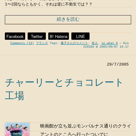
1〜2回ならともかく、それは逆に不衛生では？？
続きを読む
Facebook
Twitter
B! Hatena
LINE
Comments (13)
フランス
Tags:
薫子さんのコメント
,
友人
,
so what 6
— Kyo
ICHIDA @ 2005/09/07 19:17
29/7/2005
チャーリーとチョコレート
工場
映画館が立ち並ぶモンパルナス通りのクライ
アントのところへ行ったついでに