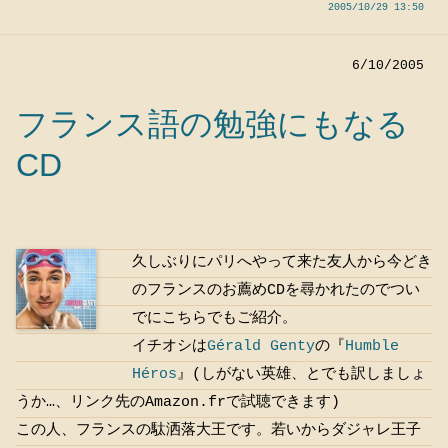
2005/10/29 13:50
6/10/2005
フランス語の勉強にもなる
CD
久しぶりにパリへやって来た友人から今どき
のフランスのお薦めCDを尋かれたのでつい
でにこちらでもご紹介。
イチオシは
Gérald Genty
の『
Humble
Héros
』(しがない英雄、とでも訳しましょ
うか…、リンク先のAmazon.frで試聴できます)
この人、フランスの駄洒落大王です。若いからダジャレ王子