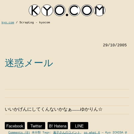
kyo.com
/
ScrapLog - kyocom
29/10/2005
迷惑メール
kyocom
いいかげんにしてくんないかなぁ………ゆかりん☆
Facebook
Twitter
B! Hatena
LINE
Comments (8)
未分類 Tags:
薫子さんのコメント
,
so what 6
— Kyo ICHIDA @