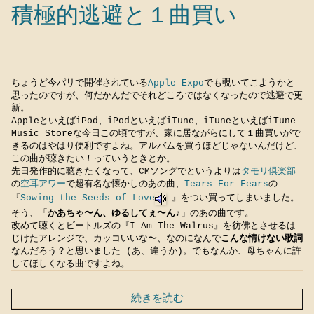
積極的逃避と１曲買い
ちょうど今パリで開催されている
Apple Expo
でも覗いてこようかと
思ったのですが、何だかんだでそれどころではなくなったので逃避で更
新。
AppleといえばiPod、iPodといえばiTune、iTuneといえばiTune
Music Storeな今日この頃ですが、家に居ながらにして１曲買いがで
きるのはやはり便利ですよね。アルバムを買うほどじゃないんだけど、
この曲が聴きたい！っていうときとか。
先日発作的に聴きたくなって、CMソングでというよりは
タモリ倶楽部
の
空耳アワー
で超有名な懐かしのあの曲、
Tears For Fears
の
『
Sowing the Seeds of Love
』をつい買ってしまいました。
そう、「
かあちゃ〜ん、ゆるしてぇ〜ん
♪」のあの曲です。
改めて聴くとビートルズの『I Am The Walrus』を彷佛とさせるは
じけたアレンジで、カッコいいな〜、なのになんで
こんな情けない歌詞
なんだろう？と思いました (あ、違うか)。でもなんか、母ちゃんに許
してほしくなる曲ですよね。
続きを読む