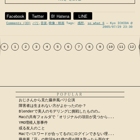
Facebook
Twitter
B! Hatena
LINE
Comments (33)
パリ
,
音楽
,
映像・映画
Tags:
感想
,
so what 6
— Kyo ICHIDA @
2005/07/29 23:30
«
1
2
3
4
5
6
7
8
9
10
11
12
POPULAR
おじさんから見た藤井風パリ公演
障害者は生まれない方がよかったのか？
Blenderで美人のモデリングに挑戦したものの…
Macの共有フォルダで「オリジナルの項目が見つから...
YMO増殖人形事件
或る友人のこと
Macでパスワードが合ってるのにログインできない理...
藤井風『花』の歌詞を81歳の母が聴き取ったら面白す...