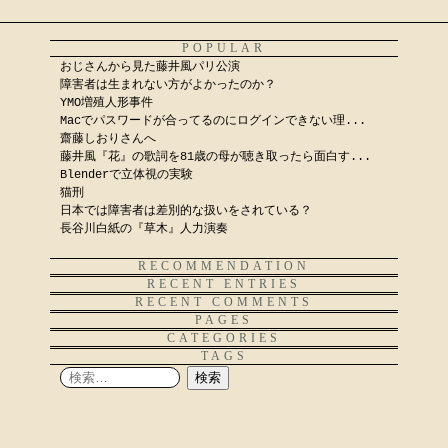
POPULAR
おじさんから見た藤井風パリ公演
障害者は生まれない方がよかったのか？
YMO増殖人形事件
Macでパスワードが合ってるのにログインできない理...
齋藤しおりさんへ
藤井風『花』の歌詞を81歳の母が聴き取ったら面白す...
Blenderで立体視の実験
猫刑
日本では障害者は差別的な扱いをされている？
長谷川白紙の『草木』人力演奏
RECOMMENDATION
RECENT ENTRIES
RECENT COMMENTS
PAGES
CATEGORIES
TAGS