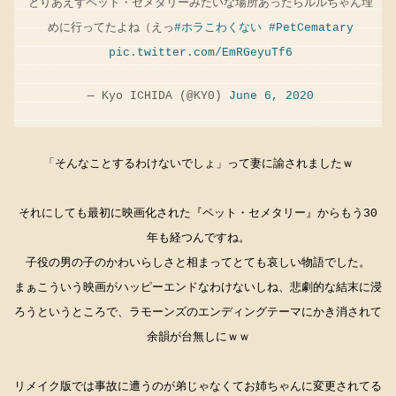
とりあえずペット・セメタリーみたいな場所あったらルルちゃん埋
めに行ってたよね（えっ
#ホラこわくない
#PetCematary
pic.twitter.com/EmRGeyuTf6
— Kyo ICHIDA (@KY0)
June 6, 2020
「そんなことするわけないでしょ」って妻に諭されましたｗ
それにしても最初に映画化された『ペット・セメタリー』からもう30
年も経つんですね。
子役の男の子のかわいらしさと相まってとても哀しい物語でした。
まぁこういう映画がハッピーエンドなわけないしね、悲劇的な結末に浸
ろうというところで、ラモーンズのエンディングテーマにかき消されて
余韻が台無しにｗｗ
リメイク版では事故に遭うのが弟じゃなくてお姉ちゃんに変更されてる