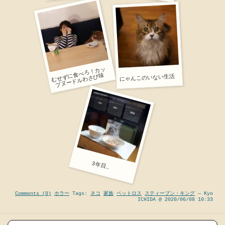
む
せ
ず
べ
ろ
！
カ
ッ
プ
ヌ
ー
ド
ル
わ
さ
び
に
食
味
にゃんこのいない生活
3年目…
Comments (0)
ホラー
Tags:
ネコ
家族
ペットロス
スティーブン・キング
— Kyo
ICHIDA @ 2020/06/08 10:33