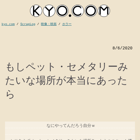
kyo.com
/
ScrapLog
/
映像・映画
/
ホラー
8/6/2020
もしペット・セメタリーみ
たいな場所が本当にあった
ら
kyocom
なにやってんだろう自分ｗ