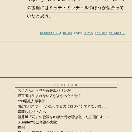
の後釜にはミッチ・ミッチェルのほうが似合って
いたと思う。
Comments (0)
Drums
Tags:
ドラム
The Who
so what 1
POPULAR
おじさんから見た藤井風パリ公演
障害者は生まれない方がよかったのか？
YMO増殖人形事件
Macでパスワードが合ってるのにログインできない理...
齋藤しおりさんへ
藤井風『花』の歌詞を81歳の母が聴き取ったら面白す...
Blenderで立体視の実験
猫刑