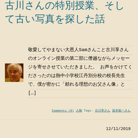
古川さんの特別授業、そし
て古い写真を探した話
敬愛してやまない大恩人Samさんこと古川享さん
のオンライン授業の第二部に僭越ながらメッセー
ジを寄せさせていただきました。 お声をかけてく
ださったのは熱中小学校江丹別分校の校長先生
で、僕が密かに「頼れる理想のお父さん像」と
[…]
Comments (0)
人物
Tags:
古川享さん
坂本龍一さん
12/11/2019