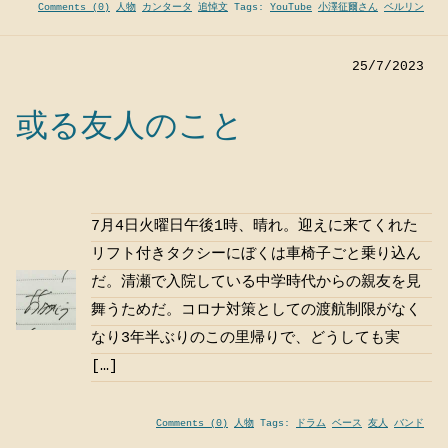
Comments (0)
人物
カンタータ
追悼文
Tags:
YouTube
小澤征爾さん
ベルリン
25/7/2023
或る友人のこと
7月4日火曜日午後1時、晴れ。迎えに来てくれた
リフト付きタクシーにぼくは車椅子ごと乗り込ん
だ。清瀬で入院している中学時代からの親友を見
舞うためだ。コロナ対策としての渡航制限がなく
なり3年半ぶりのこの里帰りで、どうしても実
[…]
Comments (0)
人物
Tags:
ドラム
ベース
友人
バンド