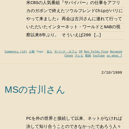
米CBSの人気番組『サバイバー』の仕事をアフリ
カのガボンで終えたソウルフレンドChipがパリに
やって来ました♪ 再会は古川さんに連れて行って
いただいたインターネット・ワールドとNABの視
察以来8年ぶり。 そういえば200 […]
Comments (14)
人物
Tags:
友人
サバンナ・カフェ
CM
Ben Folds Five
Norwood
Cheek
テレビ
動画
YouTube
so what 7
2/10/1999
MSの古川さん
PCを外の世界と接続して以来、ネットがなければ
決して知り合うことのできなかったであろう人々