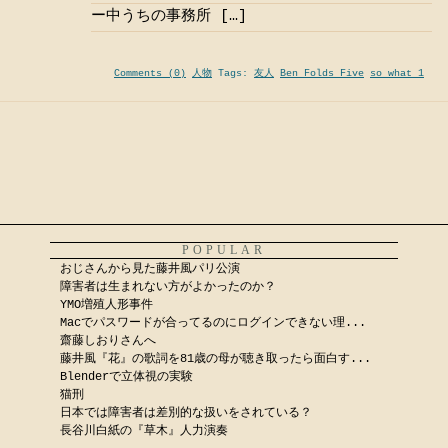
ー中うちの事務所 […]
Comments (0)
人物
Tags:
友人
Ben Folds Five
so what 1
POPULAR
おじさんから見た藤井風パリ公演
障害者は生まれない方がよかったのか？
YMO増殖人形事件
Macでパスワードが合ってるのにログインできない理...
齋藤しおりさんへ
藤井風『花』の歌詞を81歳の母が聴き取ったら面白す...
Blenderで立体視の実験
猫刑
日本では障害者は差別的な扱いをされている？
長谷川白紙の『草木』人力演奏