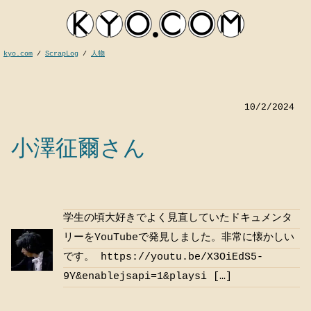
kyo.com
/
ScrapLog
/
人物
10/2/2024
小澤征爾さん
kyocom
学生の頃大好きでよく見直していたドキュメンタ
リーをYouTubeで発見しました。非常に懐かしい
です。 https://youtu.be/X3OiEdS5-
9Y&enablejsapi=1&playsi […]