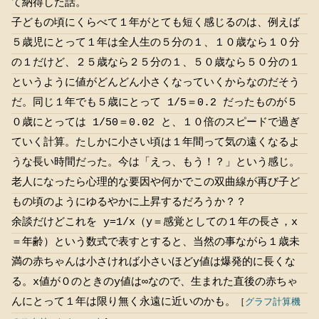
て納得した話。
子どもの頃にくらべて１年がとても短く感じるのは、例えば
５歳児にとって１年は全人生の５分の１、１０歳なら１０分
の１だけど、２５歳なら２５分の１、５０歳なら５０分の１
というように値がどんどん小さくなっていくからなのだそう
だ。同じ１年でも５歳にとって 1/5＝0.2 だったものが５
０歳にとっては 1/50＝0.02 と、１０倍のスピードで過ぎ
ていく計算。たしかに小さい頃は１年間って気の遠くなるよ
うな長い時間だった。今は「えっ、もう！？」という感じ。
老人になったら心理的な要因や何かでこの双曲線が再び子ど
もの頃のようにゆるやかに上昇するだろうか？？
余談だけどこれを y=1/x（y＝感覚としての１年の長さ，x
＝年齢）という数式で表すとすると、当然の事ながら１歳未
満の赤ちゃんは小さければ小さいほどy値は爆発的に長くな
る。x値が０のときのy値は∞なので、生まれた直後の赤ちゃ
んにとって１年は限り無く永遠に近いのかも。
［
グラフ計算機