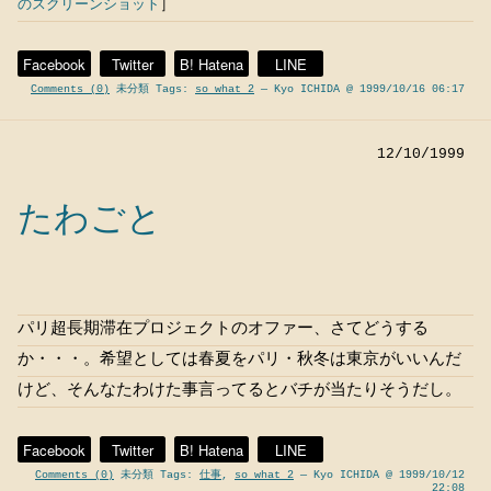
のスクリーンショット
］
Facebook
Twitter
B! Hatena
LINE
Comments (0)
未分類 Tags:
so what 2
— Kyo ICHIDA @ 1999/10/16 06:17
12/10/1999
たわごと
パリ超長期滞在プロジェクトのオファー、さてどうする
か・・・。希望としては春夏をパリ・秋冬は東京がいいんだ
けど、そんなたわけた事言ってるとバチが当たりそうだし。
Facebook
Twitter
B! Hatena
LINE
Comments (0)
未分類 Tags:
仕事
,
so what 2
— Kyo ICHIDA @ 1999/10/12
22:08