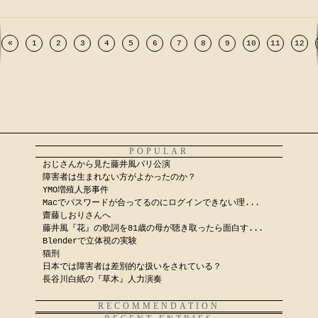
«
1
2
3
4
5
6
7
8
9
10
11
12
POPULAR
おじさんから見た藤井風パリ公演
障害者は生まれない方がよかったのか？
YMO増殖人形事件
Macでパスワードが合ってるのにログインできない理...
齋藤しおりさんへ
藤井風『花』の歌詞を81歳の母が聴き取ったら面白す...
Blenderで立体視の実験
猫刑
日本では障害者は差別的な扱いをされている？
長谷川白紙の『草木』人力演奏
RECOMMENDATION