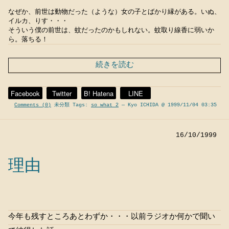
なぜか、前世は動物だった（ような）女の子とばかり縁がある。いぬ、
イルカ、りす・・・
そういう僕の前世は、蚊だったのかもしれない。蚊取り線香に弱いか
ら。落ちる！
続きを読む
Facebook
Twitter
B! Hatena
LINE
Comments (0)
未分類 Tags:
so what 2
— Kyo ICHIDA @ 1999/11/04 03:35
16/10/1999
理由
今年も残すところあとわずか・・・以前ラジオか何かで聞い