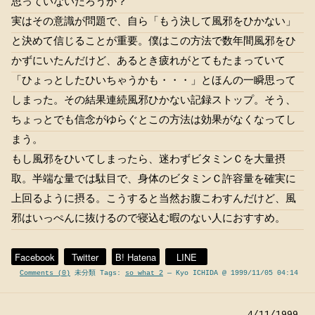
思っていないだろうか？
実はその意識が問題で、自ら「もう決して風邪をひかない」
と決めて信じることが重要。僕はこの方法で数年間風邪をひ
かずにいたんだけど、あるとき疲れがとてもたまっていて
「ひょっとしたひいちゃうかも・・・」とほんの一瞬思って
しまった。その結果連続風邪ひかない記録ストップ。そう、
ちょっとでも信念がゆらぐとこの方法は効果がなくなってし
まう。
もし風邪をひいてしまったら、迷わずビタミンＣを大量摂
取。半端な量では駄目で、身体のビタミンＣ許容量を確実に
上回るように摂る。こうすると当然お腹こわすんだけど、風
邪はいっぺんに抜けるので寝込む暇のない人におすすめ。
Facebook
Twitter
B! Hatena
LINE
Comments (0)
未分類 Tags:
so what 2
— Kyo ICHIDA @ 1999/11/05 04:14
4/11/1999