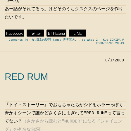
つーの。
あー話がそれてるっ。けどそのうちクスクスのページを作り
たいです。
Facebook
Twitter
B! Hatena
LINE
Comments (0)
食
,
日常の疑問
Tags:
世界三大
,
,
so what 2
— Kyo ICHIDA @
2000/03/09 20:49
8/3/2000
RED RUM
『トイ・ストーリー』でおもちゃたちがシドをホラーっぽく
脅かすシーンで誰かどさくさにまぎれて"RED RUM"って言っ
てない？
（さかさから読むと"MURDER"になる『シャイニン
グ』の有名な台詞）