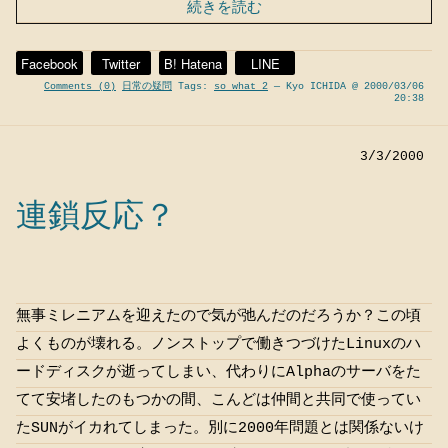
続きを読む
Facebook
Twitter
B! Hatena
LINE
Comments (0)
日常の疑問
Tags:
so what 2
— Kyo ICHIDA @ 2000/03/06
20:38
3/3/2000
連鎖反応？
無事ミレニアムを迎えたので気が弛んだのだろうか？この頃
よくものが壊れる。ノンストップで働きつづけたLinuxのハ
ードディスクが逝ってしまい、代わりにAlphaのサーバをた
てて安堵したのもつかの間、こんどは仲間と共同で使ってい
たSUNがイカれてしまった。別に2000年問題とは関係ないけ