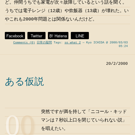
ど。仲間うちでも家電が次々故障しているという話を聞く。
うちでは電子レンジ（12歳）や炊飯器（13歳）が壊れた。い
やこれも2000年問題とは関係ないんだけど。
Facebook
Twitter
B! Hatena
LINE
Comments (0)
日常の疑問
Tags:
so what 2
— Kyo ICHIDA @ 2000/03/03
05:24
20/2/2000
ある仮説
00
突然ですが満を持して「ニコール・キッド
マンは７秒以上口を閉じていられない説」
を唱えたい。