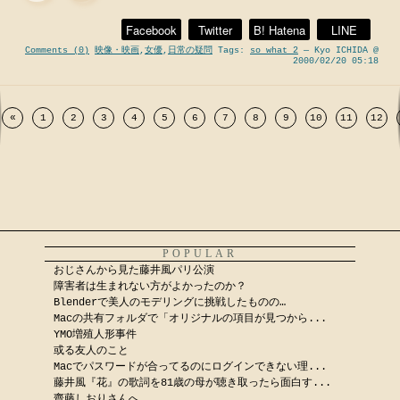
Facebook
Twitter
B! Hatena
LINE
Comments (0)
映像・映画
,
女優
,
日常の疑問
Tags:
so what 2
— Kyo ICHIDA @
2000/02/20 05:18
«
1
2
3
4
5
6
7
8
9
10
11
12
POPULAR
おじさんから見た藤井風パリ公演
障害者は生まれない方がよかったのか？
Blenderで美人のモデリングに挑戦したものの…
Macの共有フォルダで「オリジナルの項目が見つから...
YMO増殖人形事件
或る友人のこと
Macでパスワードが合ってるのにログインできない理...
藤井風『花』の歌詞を81歳の母が聴き取ったら面白す...
齋藤しおりさんへ