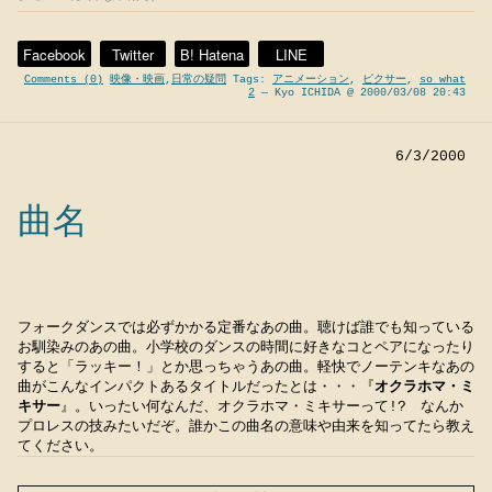
Facebook
Twitter
B! Hatena
LINE
Comments (0)
映像・映画
,
日常の疑問
Tags:
アニメーション
,
ピクサー
,
so what
2
— Kyo ICHIDA @ 2000/03/08 20:43
6/3/2000
曲名
フォークダンスでは必ずかかる定番なあの曲。聴けば誰でも知っている
お馴染みのあの曲。小学校のダンスの時間に好きなコとペアになったり
すると「ラッキー！」とか思っちゃうあの曲。軽快でノーテンキなあの
曲がこんなインパクトあるタイトルだったとは・・・『
オクラホマ・ミ
キサー
』。いったい何なんだ、オクラホマ・ミキサーって!? なんか
プロレスの技みたいだぞ。誰かこの曲名の意味や由来を知ってたら教え
てください。