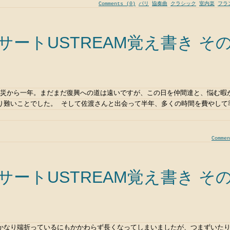
Comments (0)
パリ
協奏曲
クラシック
室内楽
フラ
ートUSTREAM覚え書き その
の震災から一年。まだまだ復興への道は遠いですが、この日を仲間達と、悩む暇
り難いことでした。 そして佐渡さんと出会って半年、多くの時間を費やして
Commen
ートUSTREAM覚え書き その
かなり端折っているにもかかわらず長くなってしまいましたが、つまずいた