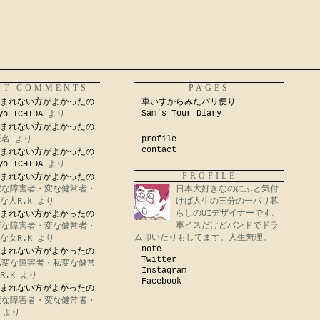
NT COMMENTS
PAGES
まれない方がよかったの
車いすからみたパリ便り
Sam's Tour Diary
yo ICHIDA
より
まれない方がよかったの
匿名
より
profile
contact
まれない方がよかったの
yo ICHIDA
より
PROFILE
まれない方がよかったの
変な障害者・変な健常者・
日本大好きなのにふと気付
な人R.k
より
けば人生の三分の一パリ暮
らしのUIデザイナーです。
まれない方がよかったの
車イスだけどバンドでドラ
変な障害者・変な健常者・
ム叩いたりもしてます。人生無理。
な女R.K
より
note
まれない方がよかったの
Twitter
私変な障害者・私変な健常
Instagram
R.K
より
Facebook
まれない方がよかったの
変な障害者・変な健常者・
より