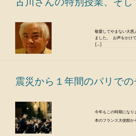
古川さんの特別授業、そし
敬愛してやまない大恩
ました。 お声をかけ
[…]
震災から１年間のパリでの
今年もこの時期になり
本のフランス大使館から