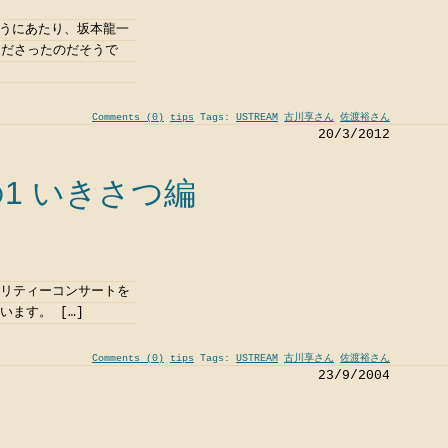
買うにあたり、坂本龍一
くださったのだそうで
Comments (0)
tips
Tags:
USTREAM
古川享さん
佐渡裕さん
20/3/2012
1 いきさつ編
ャリティーコンサートを
います。 […]
Comments (0)
tips
Tags:
USTREAM
古川享さん
佐渡裕さん
23/9/2004