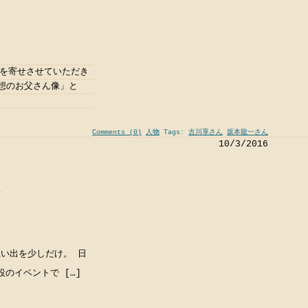
ジを寄せさせていただき
想のお父さん像」と
Comments (0)
人物
Tags:
古川享さん
坂本龍一さん
10/3/2016
像
い出を少しだけ。 日
のイベントで […]