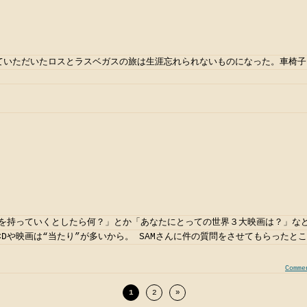
っていただいたロスとラスベガスの旅は生涯忘れられないものになった。車椅
Dを持っていくとしたら何？」とか「あなたにとっての世界３大映画は？」な
Dや映画は“当たり”が多いから。 SAMさんに件の質問をさせてもらったとこ
Comme
1
2
»