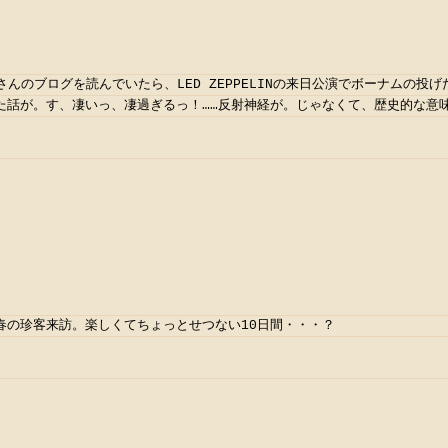
川さんのブログを読んでいたら、LED ZEPPELINの来日公演でボーナムの投
た話が。す、凄いっ、凄過ぎるっ！……反射神経が。じゃなくて、歴史的な意味
春の珍客来訪。楽しくてちょっとせつない10日間・・・？