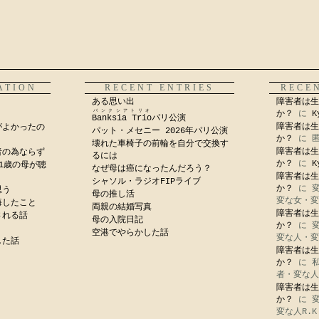
ATION
RECENT ENTRIES
RECE
ある思い出
障害者は生
バンクシアトリオ
か？
に
K
Banksia Trio
パリ公演
障害者は生
がよかったの
パット・メセニー 2026年パリ公演
か？
に
壊れた車椅子の前輪を自分で交換す
障害者は生
者の為ならず
るには
か？
に
K
1歳の母が聴
なぜ母は癌になったんだろう？
障害者は生
シャソル・ラジオFIPライブ
か？
に
思う
母の推し活
変な女・変
悔したこと
両親の結婚写真
障害者は生
される話
母の入院日記
か？
に
空港でやらかした話
変な人・変
した話
障害者は生
か？
に
者・変な人
障害者は生
か？
に
変な人R.K