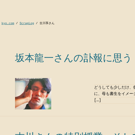
kyo.com
/
ScrapLog
/
古川享さん
坂本龍一さんの訃報に思う
どうしても少しだけ、
に、母も書生をイメー
[…]