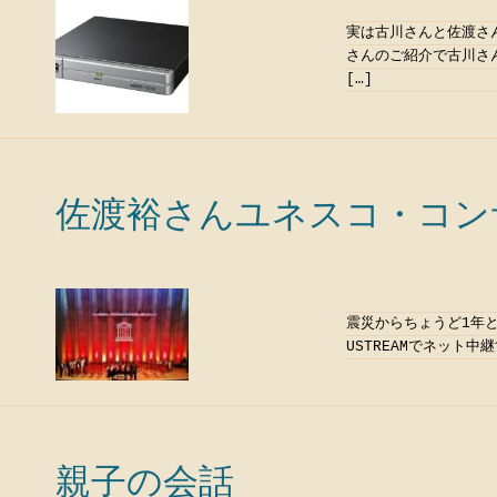
実は古川さんと佐渡さ
さんのご紹介で古川さ
[…]
佐渡裕さんユネスコ・コンサ
震災からちょうど1年と
USTREAMでネット
親子の会話