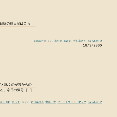
子目線の旅日記はこち
Comments (0)
未分類 Tags:
古川享さん
so what 2
18/3/2000
どと訊くのが昔からの
ろ、今日の気分 […]
nts (0)
ロック
Tags:
古川享さん
世界三大
フリートウッド・マック
so what 2