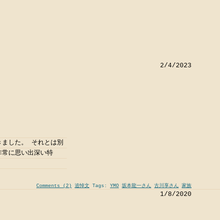
2/4/2023
きました。 それとは別
非常に思い出深い特
Comments (2)
追悼文
Tags:
YMO
坂本龍一さん
古川享さん
家族
1/8/2020