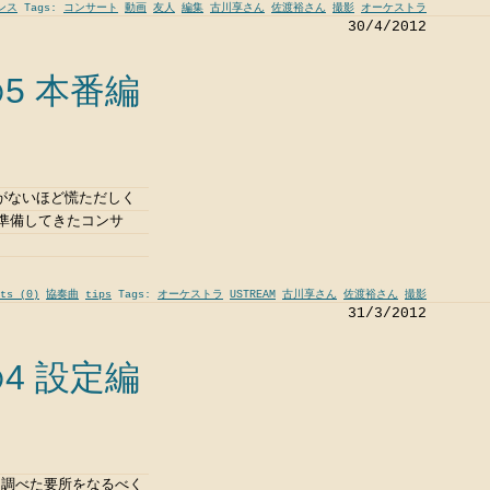
ンス
Tags:
コンサート
動画
友人
編集
古川享さん
佐渡裕さん
撮影
オーケストラ
30/4/2012
5 本番編
がないほど慌ただしく
準備してきたコンサ
ts (0)
協奏曲
tips
Tags:
オーケストラ
USTREAM
古川享さん
佐渡裕さん
撮影
31/3/2012
4 設定編
り調べた要所をなるべく