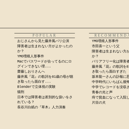
POPULAR
RECOMMEND
おじさんから見た藤井風パリ公演
YMO増殖人形事件
障害者は生まれない方がよかったの
市田喜一という父
か？
障害者は生まれない方
YMO増殖人形事件
か？
Macでパスワードが合ってるのにロ
バリアフリー化は障害
グインできない理...
藤井風『花』の歌詞を8
齋藤しおりさんへ
き取ったら面白すぎた
藤井風『花』の歌詞を81歳の母が聴
坂本龍一さんの訃報に
き取ったら面白す...
中学時代にいちばん後
Blenderで立体視の実験
中学でレコードを没収
猫刑
青春の光と声
日本では障害者は差別的な扱いをさ
痔で貧血になって入院
れている？
片目の犬
長谷川白紙の『草木』人力演奏