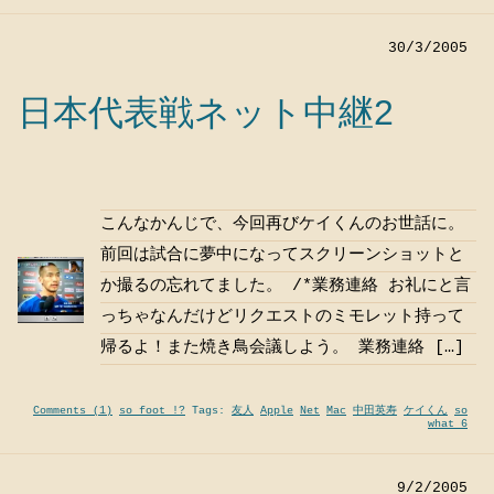
30/3/2005
日本代表戦ネット中継2
こんなかんじで、今回再びケイくんのお世話に。
前回は試合に夢中になってスクリーンショットと
か撮るの忘れてました。 /*業務連絡 お礼にと言
っちゃなんだけどリクエストのミモレット持って
帰るよ！また焼き鳥会議しよう。 業務連絡 […]
Comments (1)
so foot !?
Tags:
友人
Apple
Net
Mac
中田英寿
ケイくん
so
what 6
9/2/2005