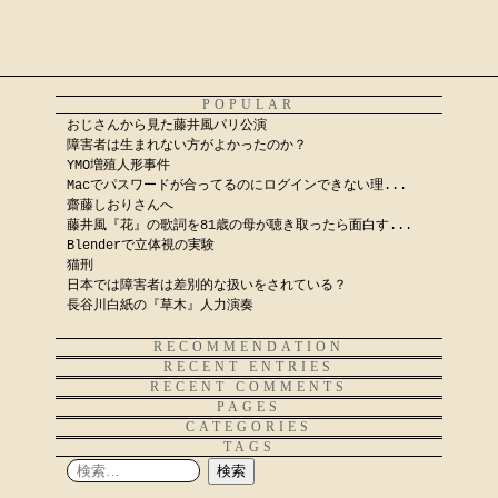
POPULAR
おじさんから見た藤井風パリ公演
障害者は生まれない方がよかったのか？
YMO増殖人形事件
Macでパスワードが合ってるのにログインできない理...
齋藤しおりさんへ
藤井風『花』の歌詞を81歳の母が聴き取ったら面白す...
Blenderで立体視の実験
猫刑
日本では障害者は差別的な扱いをされている？
長谷川白紙の『草木』人力演奏
RECOMMENDATION
RECENT ENTRIES
RECENT COMMENTS
PAGES
CATEGORIES
TAGS