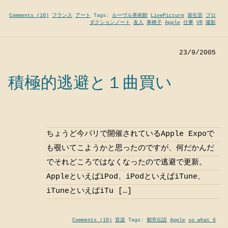
Comments (10)
フランス
アート
Tags:
ルーヴル美術館
LivePicture
資生堂
プロ
ダクションノート
友人
車椅子
Apple
仕事
VR
撮影
23/9/2005
積極的逃避と１曲買い
ちょうど今パリで開催されているApple Expoで
も覗いてこようかと思ったのですが、何だかんだ
でそれどころではなくなったので逃避で更新。
AppleといえばiPod、iPodといえばiTune、
iTuneといえばiTu […]
Comments (10)
音楽
Tags:
都市伝説
Apple
so what 6