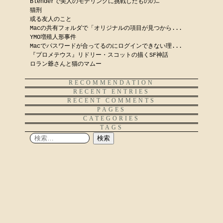
Blenderで美人のモデリングに挑戦したものの…
猫刑
或る友人のこと
Macの共有フォルダで「オリジナルの項目が見つから...
YMO増殖人形事件
Macでパスワードが合ってるのにログインできない理...
『プロメテウス』リドリー・スコットの描くSF神話
ロラン爺さんと猫のマムー
RECOMMENDATION
RECENT ENTRIES
RECENT COMMENTS
PAGES
CATEGORIES
TAGS