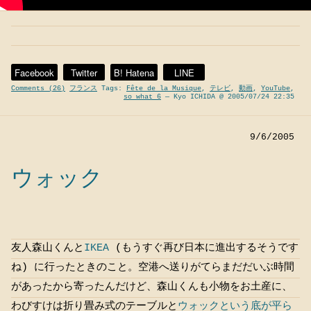
Facebook
Twitter
B! Hatena
LINE
Comments (26)
フランス
Tags:
Fête de la Musique
,
テレビ
,
動画
,
YouTube
,
so what 6
— Kyo ICHIDA @ 2005/07/24 22:35
9/6/2005
ウォック
友人森山くんと
IKEA
(もうすぐ再び日本に進出するそうです
ね) に行ったときのこと。空港へ送りがてらまだだいぶ時間
があったから寄ったんだけど、森山くんも小物をお土産に、
わびすけは折り畳み式のテーブルと
ウォックという底が平ら