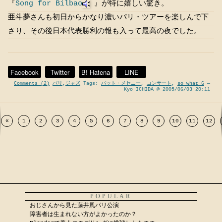
『
Song for Bilbao
』が特に嬉しい驚き。
亜斗夢さんも初日からかなり濃いパリ・ツアーを楽しんで下
さり、その後日本代表勝利の報も入って最高の夜でした。
Facebook
Twitter
B! Hatena
LINE
Comments (2)
パリ
,
ジャズ
Tags:
パット・メセニー
,
コンサート
,
so what 6
—
Kyo ICHIDA @ 2005/06/03 20:11
«
1
2
3
4
5
6
7
8
9
10
11
12
POPULAR
おじさんから見た藤井風パリ公演
障害者は生まれない方がよかったのか？