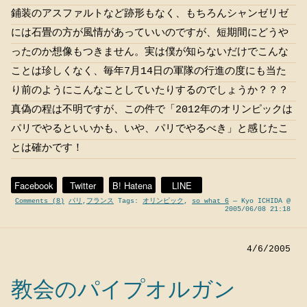
鋪装のアスファルトなど跡形もなく、もちろんシャンゼリゼ
には石畳の方が風情があっていいのですが、短期間にどうや
ったのか想像もつきません。実は僕が知らないだけでこんな
ことは珍しくなく、毎年7月14日の軍隊の行進の度にも当た
り前のようにこんなことしていたりするのでしょうか？？？
真偽の程は不明ですが、この件で「2012年のオリンピックは
パリでやるといいかも、いや、パリでやるべき」と感じたこ
とは確かです！
Facebook
Twitter
B! Hatena
LINE
Comments (8)
パリ
,
フランス
Tags:
オリンピック
,
so what 6
— Kyo ICHIDA @
2005/06/08 21:18
4/6/2005
教会のパイプオルガン