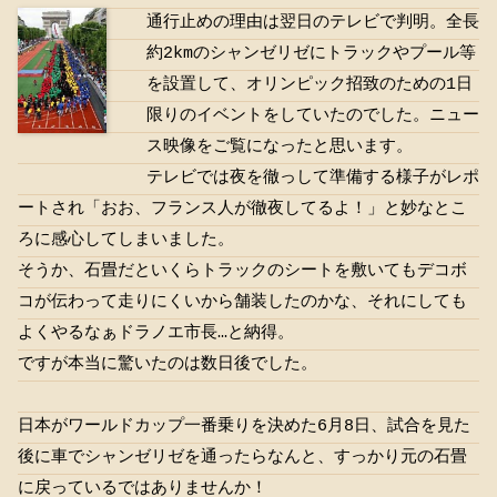
通行止めの理由は翌日のテレビで判明。全長
約2kmのシャンゼリゼにトラックやプール等
を設置して、オリンピック招致のための1日
限りのイベントをしていたのでした。ニュー
ス映像をご覧になったと思います。
テレビでは夜を徹っして準備する様子がレポ
ートされ「おお、フランス人が徹夜してるよ！」と妙なとこ
ろに感心してしまいました。
そうか、石畳だといくらトラックのシートを敷いてもデコボ
コが伝わって走りにくいから舗装したのかな、それにしても
よくやるなぁドラノエ市長…と納得。
ですが本当に驚いたのは数日後でした。
日本がワールドカップ一番乗りを決めた6月8日、試合を見た
後に車でシャンゼリゼを通ったらなんと、すっかり元の石畳
に戻っているではありませんか！