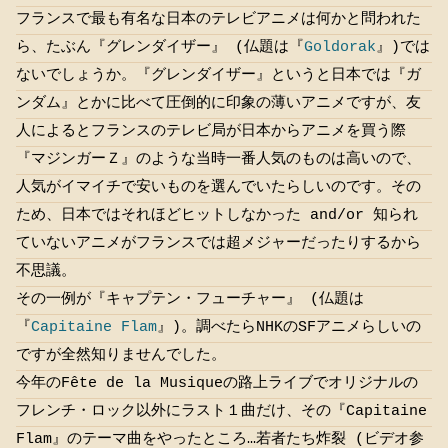
フランスで最も有名な日本のテレビアニメは何かと問われた
ら、たぶん『グレンダイザー』 (仏題は『
Goldorak
』)では
ないでしょうか。『グレンダイザー』というと日本では『ガ
ンダム』とかに比べて圧倒的に印象の薄いアニメですが、友
人によるとフランスのテレビ局が日本からアニメを買う際
『マジンガーＺ』のような当時一番人気のものは高いので、
人気がイマイチで安いものを選んでいたらしいのです。その
ため、日本ではそれほどヒットしなかった and/or 知られ
ていないアニメがフランスでは超メジャーだったりするから
不思議。
その一例が『キャプテン・フューチャー』 (仏題は
『
Capitaine Flam
』)。調べたらNHKのSFアニメらしいの
ですが全然知りませんでした。
今年のFête de la Musiqueの路上ライブでオリジナルの
フレンチ・ロック以外にラスト１曲だけ、その『Capitaine
Flam』のテーマ曲をやったところ…若者たち炸裂 (ビデオ参