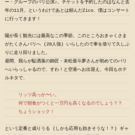
ー・グループのパリ公演♪。チケットを予約したのはなんと去
年の11月。というわけであとは頼んだZico、僕はコンサート
に行ってきます！
陽が長く観光には最高なこの季節。このところおきゃくさま
がたくさんパリへ (20人強) いらしたので車を借りて久しぶ
りに走り回りました。
昼間、我らが駄洒落の師匠・末松亜斗夢さんが初めてのパリ
へいらっしゃるので、すわ！と空港へお出迎え。今回もホテ
ルネタで、
リッツ高っか〜い。
何で朝食がつくと一万円も高くなるのでしょう？？
ちょうショック！
という定番と成りうる (しかも応用も効きそうな！？) ギャ