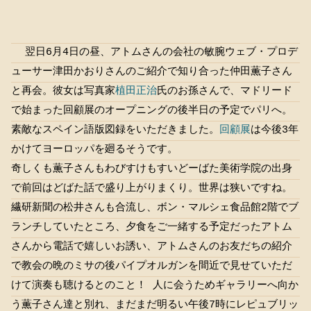
翌日6月4日の昼、アトムさんの会社の敏腕ウェブ・プロデ
ューサー津田かおりさんのご紹介で知り合った仲田薫子さん
と再会。彼女は写真家
植田正治
氏のお孫さんで、マドリード
で始まった回顧展のオープニングの後半日の予定でパリへ。
素敵なスペイン語版図録をいただきました。
回顧展
は今後3年
かけてヨーロッパを廻るそうです。
奇しくも薫子さんもわびすけもすいどーばた美術学院の出身
で前回はどばた話で盛り上がりまくり。世界は狭いですね。
繊研新聞の松井さんも合流し、ボン・マルシェ食品館2階でブ
ランチしていたところ、夕食をご一緒する予定だったアトム
さんから電話で嬉しいお誘い、アトムさんのお友だちの紹介
で教会の晩のミサの後パイプオルガンを間近で見せていただ
けて演奏も聴けるとのこと！ 人に会うためギャラリーへ向か
う薫子さん達と別れ、まだまだ明るい午後7時にレピュブリッ