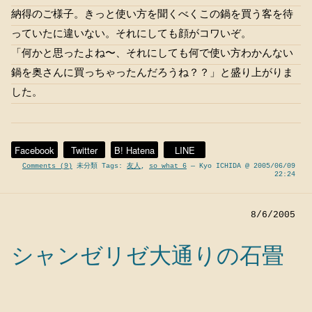
納得のご様子。きっと使い方を聞くべくこの鍋を買う客を待
っていたに違いない。それにしても顔がコワいぞ。
「何かと思ったよね〜、それにしても何で使い方わかんない
鍋を奥さんに買っちゃったんだろうね？？」と盛り上がりま
した。
Facebook
Twitter
B! Hatena
LINE
Comments (9)
未分類 Tags:
友人
,
so what 6
— Kyo ICHIDA @ 2005/06/09
22:24
8/6/2005
シャンゼリゼ大通りの石畳