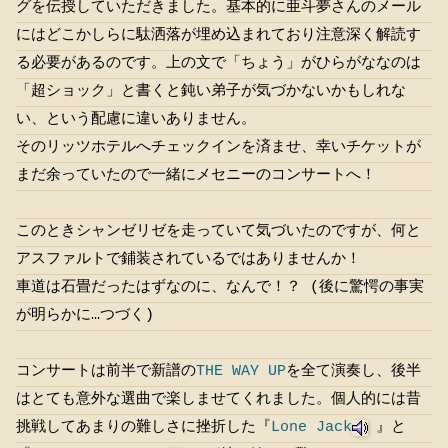
グを伝授していただきました。基本的に亜斗夢さんのメール
にはどこかしらに駄洒落が埋め込まれており注意深く解読す
る必要があるのです。上の文で「ちょう」がひらがななのは
「超ショック」と書くと鈍い弟子が気づかないかもしれな
い、という配慮に違いありません。
そのリッツホテルへチェックインを済ませ、幸いチケットが
まだ余っていたので一緒にメセニーのコンサートへ！
このときシャンゼリゼを走っていて気づいたのですが、何と
アスファルトで鋪装されているではありませんか！
車道は石畳だったはずなのに、なんで！？ (後に驚愕の事実
が明らかに…つづく)
コンサートは前半で新譜の
THE WAY UP
を全て演奏し、後半
はとても意外な選曲で楽しませてくれました。個人的には昔
挑戦してあまりの難しさに挫折した『
Lone Jack
』と