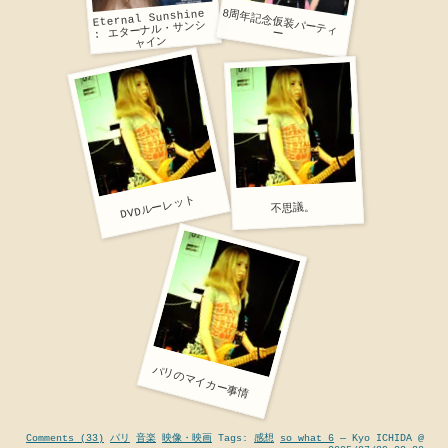
Eternal Sunshine
8周年記念仮装パーティ
: エターナル・サンシ
ー
ャイン
DVDルーレット
不思議。
パリのマイカー事情
Comments (33)
パリ
音楽
映像・映画
Tags:
感想
so what 6
— Kyo ICHIDA @