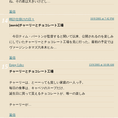
ね。その差は大きいけどし…
返信
10/9/2005 at 7:42 PM
時計仕掛けの日々
[movie]チャーリーとチョコレート工場
今日ティム・バートンが監督すると聞いて以来、公開されるのを楽しみ
にしていたチャーリーとチョコレート工場を見に行った。最初の予定では
ヴァージンシネマズ六本木ヒル…
返信
Enjoy Life♪
13/9/2005 at 10:08 AM
チャーリーとチョコレート工場
チャーリーは、とーーっても貧しい家庭の一人っ子。
毎日の食事は、キャベツのスープだけ、
誕生日に買って貰えるチョコレートが、唯一の楽しみ
チャーリーが…
返信