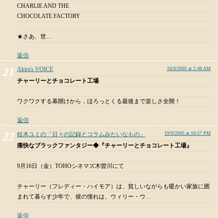
CHARLIE AND THE
CHOCOLATE FACTORY
★さあ、世…
返信
Akira's VOICE
16/9/2005 at 2:48 AM
チャーリーとチョコレート工場
ワクワクする幕開けから，ほろっとくる最後まで楽しさ全開！
返信
19/9/2005 at 10:57 PM
桂木ユミの「日々の記録とコラムみたいなもの」
痛快なブラックファンタジー◆『チャーリーとチョコレート工場』
9月16日（金）TOHOシネマズ木曽川にて
チャーリー（フレディー・ハイモア）は、貧しいながらも暖かい家族に囲
まれて暮らす少年で、彼の憧れは、ウィリー・ウ…
返信