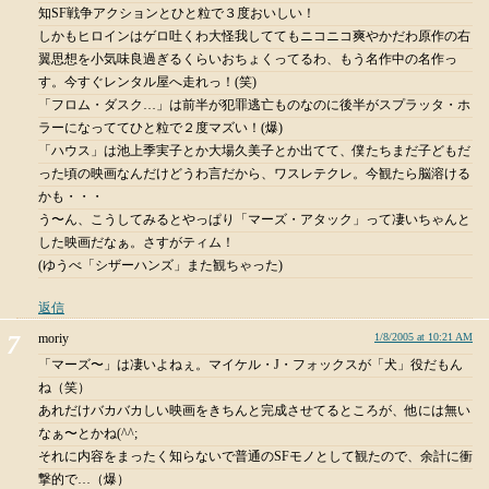
知SF戦争アクションとひと粒で３度おいしい！
しかもヒロインはゲロ吐くわ大怪我しててもニコニコ爽やかだわ原作の右
翼思想を小気味良過ぎるくらいおちょくってるわ、もう名作中の名作っ
す。今すぐレンタル屋へ走れっ！(笑)
「フロム・ダスク…」は前半が犯罪逃亡ものなのに後半がスプラッタ・ホ
ラーになっててひと粒で２度マズい！(爆)
「ハウス」は池上季実子とか大場久美子とか出てて、僕たちまだ子どもだ
った頃の映画なんだけどうわ言だから、ワスレテクレ。今観たら脳溶ける
かも・・・
う〜ん、こうしてみるとやっぱり「マーズ・アタック」って凄いちゃんと
した映画だなぁ。さすがティム！
(ゆうべ「シザーハンズ」また観ちゃった)
返信
moriy
1/8/2005 at 10:21 AM
「マーズ〜」は凄いよねぇ。マイケル・J・フォックスが「犬」役だもん
ね（笑）
あれだけバカバカしい映画をきちんと完成させてるところが、他には無い
なぁ〜とかね(^^;
それに内容をまったく知らないで普通のSFモノとして観たので、余計に衝
撃的で…（爆）