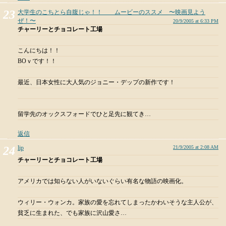
大学生のこちとら自腹じゃ！！ ムービーのススメ 〜映画見よう
ぜ！〜
20/9/2005 at 6:33 PM
チャーリーとチョコレート工場
こんにちは！！
BOｖです！！
最近、日本女性に大人気のジョニー・デップの新作です！
留学先のオックスフォードでひと足先に観てき…
返信
lip
21/9/2005 at 2:08 AM
チャーリーとチョコレート工場
アメリカでは知らない人がいないぐらい有名な物語の映画化。
ウィリー・ウォンカ。家族の愛を忘れてしまったかわいそうな主人公が、
貧乏に生まれた、でも家族に沢山愛さ…