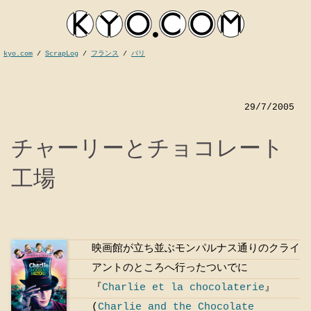
kyo.com
/
ScrapLog
/
フランス
/
パリ
29/7/2005
チャーリーとチョコレート
工場
kyocom
映画館が立ち並ぶモンパルナス通りのクライ
アントのところへ行ったついでに
『
Charlie et la chocolaterie
』
(
Charlie and the Chocolate