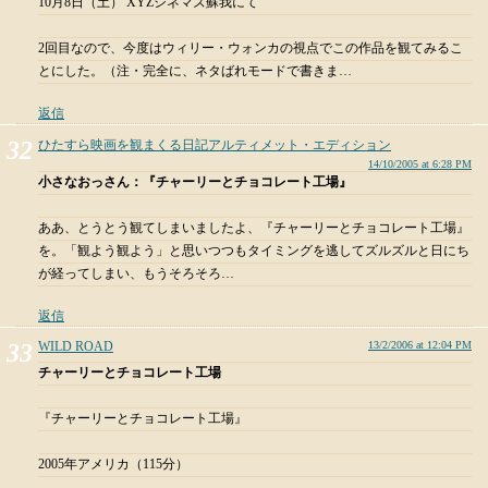
10月8日（土） XYZシネマズ蘇我にて
2回目なので、今度はウィリー・ウォンカの視点でこの作品を観てみるこ
とにした。（注・完全に、ネタばれモードで書きま…
返信
ひたすら映画を観まくる日記アルティメット・エディション
14/10/2005 at 6:28 PM
小さなおっさん：『チャーリーとチョコレート工場』
ああ、とうとう観てしまいましたよ、『チャーリーとチョコレート工場』
を。「観よう観よう」と思いつつもタイミングを逃してズルズルと日にち
が経ってしまい、もうそろそろ…
返信
WILD ROAD
13/2/2006 at 12:04 PM
チャーリーとチョコレート工場
『チャーリーとチョコレート工場』
2005年アメリカ（115分）