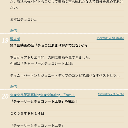
た。就活も夜バイトもこなして映画２本も観れたなんて自分を褒めてあげ
たい。
まずはチョコレ…
返信
15/9/2005 at 10:26 AM
浪人猫
第７回映画の話『チョコはあまり好きではないが』
本日からアトリエ再開、の割に映画を見てきました。
今回は『チャーリーとチョコレート工場』
ティム・バートンとジョニー・デップのコンビで織りなすベストセラ…
返信
15/9/2005 at 3:34 PM
☆★☆風景写真blog☆★☆healing Photo！
『チャーリーとチョコレート工場』を観た！
２００５年９月１４日
『チャーリーとチョコレート工場』