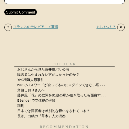
«
フランスのテレビアニメ事情
もしや…！？
»
POPULAR
おじさんから見た藤井風パリ公演
障害者は生まれない方がよかったのか？
YMO増殖人形事件
Macでパスワードが合ってるのにログインできない理...
齋藤しおりさんへ
藤井風『花』の歌詞を81歳の母が聴き取ったら面白す...
Blenderで立体視の実験
猫刑
日本では障害者は差別的な扱いをされている？
長谷川白紙の『草木』人力演奏
RECOMMENDATION