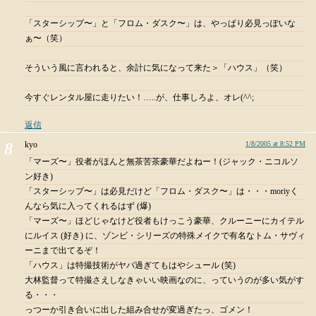
「スターシップ〜」と「フロム・ダスク〜」は、やっぱり必見っぽいな
ぁ〜（笑）
そういう風に言われると、余計に気になって来た＞「ハウス」（笑）
今すぐレンタル屋に走りたい！…..が、仕事しろよ、オレ(^^;
返信
kyo
1/8/2005 at 8:52 PM
「マーズ〜」役者がほんと無茶苦茶豪華だよねー！(ジャック・ニコルソ
ン好き)
「スターシップ〜」は必見だけど「フロム・ダスク〜」は・・・moriyく
んなら気に入ってくれるはず (爆)
「マーズ〜」ほどじゃなけど役者もけっこう豪華、クルーニーにカイテル
にルイス (好き) に、ゾンビ・シリーズの特殊メイクで有名なトム・サヴィ
ーニまで出てるぞ！
「ハウス」は特撮技術がヤバ過ぎてもはやシュール (笑)
大林監督って特撮さえしなきゃいい映画なのに、っていうのが多い気がす
る・・・
っつーか引き合いに出した組み合せが変過ぎたっ、ゴメン！