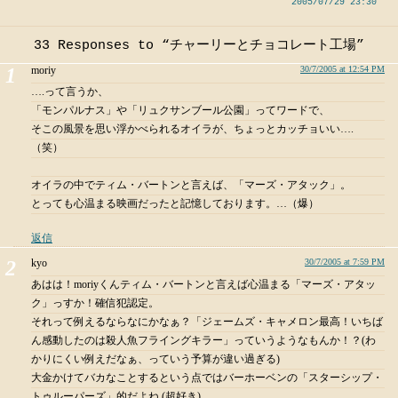
2005/07/29 23:30
33 Responses to “チャーリーとチョコレート工場”
moriy
30/7/2005 at 12:54 PM
….って言うか、
「モンパルナス」や「リュクサンブール公園」ってワードで、
そこの風景を思い浮かべられるオイラが、ちょっとカッチョいい….
（笑）
オイラの中でティム・バートンと言えば、「マーズ・アタック」。
とっても心温まる映画だったと記憶しております。…（爆）
返信
kyo
30/7/2005 at 7:59 PM
あはは！moriyくんティム・バートンと言えば心温まる「マーズ・アタッ
ク」っすか！確信犯認定。
それって例えるならなにかなぁ？「ジェームズ・キャメロン最高！いちば
ん感動したのは殺人魚フライングキラー」っていうようなもんか！？(わ
かりにくい例えだなぁ、っていう予算が違い過ぎる)
大金かけてバカなことするという点ではバーホーベンの「スターシップ・
トゥルーパーズ」的だよね (超好き)