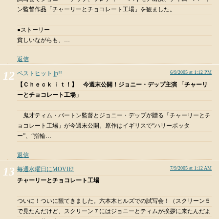
ン監督作品「チャーリーとチョコレート工場」を観ました。
●ストーリー
貧しいながらも、…
返信
6/9/2005 at 1:12 PM
ベストヒット.jp!!
【Ｃｈｅｃｋ ｉｔ！】 今週末公開！ジョニー・デップ主演 「チャーリ
ーとチョコレート工場」
鬼才ティム・バートン監督とジョニー・デップが贈る「チャーリーとチ
ョコレート工場」が今週末公開。原作はイギリスで“ハリーポッタ
ー”、“指輪…
返信
7/9/2005 at 1:12 AM
毎週水曜日にMOVIE!
チャーリーとチョコレート工場
ついに！ついに観てきました。六本木ヒルズでの試写会！（スクリーン５
で見たんだけど、スクリーン７にはジョニーとティムが挨拶に来たんだよ