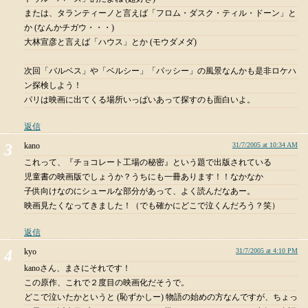
または、タランティーノと言えば「フロム・ダスク・ティル・ドーン」と
か (なんかチガウ・・・)
大林宣彦と言えば「ハウス」とか (モウダメダ)
次回「バルベス」や「ベルシー」「パッシー」の風景なんかも是非ロケハ
ン探検しよう！
パリは映画に出てくる場所いっぱいあって探すのも面白いよ。
返信
kano
31/7/2005 at 10:34 AM
これって、『チョコレート工場の秘密』という題で出版されている
児童書の映画版でしょうか？うちにも一冊あります！！なかなか
子供向けなのにシュールな部分があって、よく読んだなあー。
映画見たくなってきました！（でも確かにどこで泣くんだろう？笑）
返信
kyo
31/7/2005 at 4:10 PM
kanoさん、まさにそれです！
この原作、これで２度目の映画化だそうで。
どこで泣いたかというと (恥ずかしー) 物語の始めの方なんですが、ちょっ