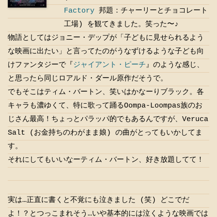
Factory
邦題：チャーリーとチョコレート
工場) を観てきました。笑った〜♪
物語としてはジョニー・デップが「子どもに見せられるよう
な映画に出たい」と言ってたのがうなずけるような子ども向
けファンタジーで『
ジャイアント・ピーチ
』のような感じ、
と思ったら同じロアルド・ダール原作だそうで。
でもそこはティム・バートン、笑いはかなーりブラック。各
キャラも濃ゆくて、特に歌って踊るOompa-Loompas族のお
じさん最高！ちょっとパラッパ的でもあるんですが、Veruca
Salt (お金持ちのわがまま娘) の曲がとってもいかしてま
す。
それにしてもいいなーティム・バートン、好き放題してて！
実は…正直に書くと不覚にも泣きました (笑) どこでだ
よ！？とつっこまれそう…いや基本的には泣くような映画では