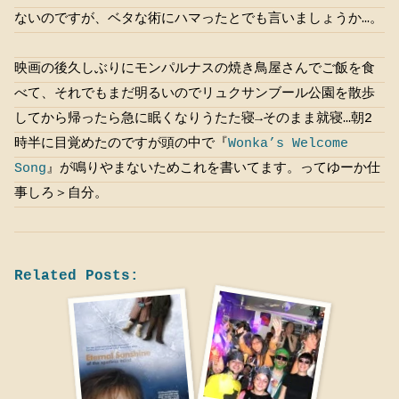
ないのですが、ベタな術にハマったとでも言いましょうか…。
映画の後久しぶりにモンパルナスの焼き鳥屋さんでご飯を食
べて、それでもまだ明るいのでリュクサンブール公園を散歩
してから帰ったら急に眠くなりうたた寝→そのまま就寝…朝2
時半に目覚めたのですが頭の中で『
Wonka’s Welcome
Song
』が鳴りやまないためこれを書いてます。ってゆーか仕
事しろ＞自分。
Related Posts: