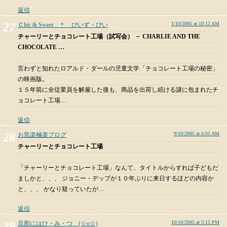
返信
1/10/2005 at 10:12 AM
Ｃhic & Sweet ＊ びいず・びい
チャーリーとチョコレート工場（試写会） － CHARLIE AND THE
CHOCOLATE …
言わずと知れたロアルド・ダールの児童文学「チョコレート工場の秘密」
の映画版。
１５年前に全従業員を解雇した後も、商品を出荷し続ける謎に包まれたチ
ョコレート工場…
返信
9/10/2005 at 6:01 AM
お気楽極楽ブログ
チャーリーとチョコレート工場
「チャーリーとチョコレート工場」なんて、タイトルからすれば子どもだ
ましかと、、、 ジョニー・デップが１０年ぶりに来日するほどの内容か
と、、、 かなり疑っていたが…
返信
10/10/2005 at 5:15 PM
旦那にはひ・み・つ (☆o☆)