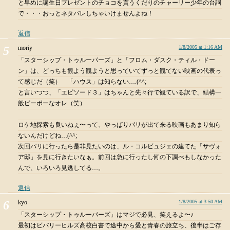
と早めに誕生日プレゼントのチョコを貰うくだりのチャーリー少年の台詞
で・・・おっとネタバレしちゃいけませんよね！
返信
moriy
1/8/2005 at 1:16 AM
「スターシップ・トゥルーパーズ」と「フロム・ダスク・ティル・ドー
ン」は、どっちも観よう観ようと思っていてずっと観てない映画の代表っ
て感じだ（笑） 「ハウス」は知らない….(^^;
と言いつつ、「エピソード３」はちゃんと先々行で観ている訳で、結構一
般ピーポーなオレ（笑）
ロケ地探索も良いねぇ〜って、やっぱりパリが出て来る映画もあまり知ら
ないんだけどね…(^^;
次回パリに行ったら是非見たいのは、ル・コルビュジェの建てた「サヴォ
ア邸」を見に行きたいなぁ。前回は急に行ったし何の下調べもしなかった
んで、いろいろ見逃してる…。
返信
kyo
1/8/2005 at 3:50 AM
「スターシップ・トゥルーパーズ」はマジで必見、笑えるよ〜♪
最初はビバリーヒルズ高校白書で途中から愛と青春の旅立ち、後半はご存