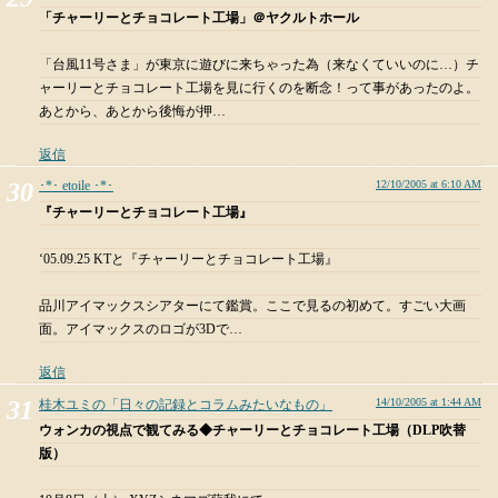
「チャーリーとチョコレート工場」＠ヤクルトホール
「台風11号さま」が東京に遊びに来ちゃった為（来なくていいのに…）チ
ャーリーとチョコレート工場を見に行くのを断念！って事があったのよ。
あとから、あとから後悔が押…
返信
･*･ etoile ･*･
12/10/2005 at 6:10 AM
『チャーリーとチョコレート工場』
‘05.09.25 KTと『チャーリーとチョコレート工場』
品川アイマックスシアターにて鑑賞。ここで見るの初めて。すごい大画
面。アイマックスのロゴが3Dで…
返信
14/10/2005 at 1:44 AM
桂木ユミの「日々の記録とコラムみたいなもの」
ウォンカの視点で観てみる◆チャーリーとチョコレート工場（DLP吹替
版）