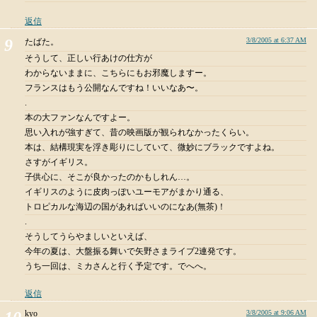
返信
3/8/2005 at 6:37 AM
たばた。
そうして、正しい行あけの仕方が
わからないままに、こちらにもお邪魔しますー。
フランスはもう公開なんですね！いいなあ〜。
.
本の大ファンなんですよー。
思い入れが強すぎて、昔の映画版が観られなかったくらい。
本は、結構現実を浮き彫りにしていて、微妙にブラックですよね。
さすがイギリス。
子供心に、そこが良かったのかもしれん…。
イギリスのように皮肉っぽいユーモアがまかり通る、
トロピカルな海辺の国があればいいのになあ(無茶)！
.
そうしてうらやましいといえば、
今年の夏は、大盤振る舞いで矢野さまライブ2連発です。
うち一回は、ミカさんと行く予定です。でへへ。
返信
kyo
3/8/2005 at 9:06 AM