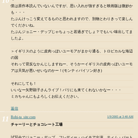
僕は原作本読んでいないんですが、思い入れが強すぎると映画版は微妙か
も・・・
たぶんけっこう変えてるものと思われますので、別物とわりきって楽しん
でくださいね。
たぶんジョニー・デップじゃちょっと若過ぎでしょ？でもいい味出してま
したよ。
＞イギリスのように皮肉っぽいユーモアがまかり通る、トロピカルな海辺
の国
それって背反なかんじしますねー、そうかーイギリスの皮肉っぽいユーモ
アは天気が悪いせいなのかー！(モンティパイソン好き)
それにしても！
いいなー矢野顕子さんライブ！パリにも来てくれないかなー・・・
ミカちゃんにもよろしくお伝えください。
返信
Rohi-ta_site.com
1/9/2005 at 3:40 AM
チャーリーとチョコレート工場
試写会でジョニー・デップ、フレディー・ハイモア出演、ティム・バート