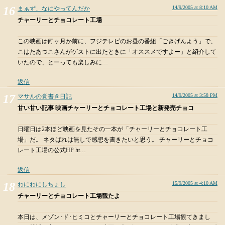
14/9/2005 at 8:10 AM
まぁず、なにやってんだか
チャーリーとチョコレート工場
この映画は何ヶ月か前に、フジテレビのお昼の番組「ごきげんよう」で、
こはたあつこさんがゲストに出たときに「オススメですよー」と紹介して
いたので、とーっても楽しみに…
返信
14/9/2005 at 3:58 PM
マサルの覚書き日記
甘い甘い記事 映画チャーリーとチョコレート工場と新発売チョコ
日曜日は2本ほど映画を見たその一本が「チャーリーとチョコレート工
場」だ。 ネタばれは無しで感想を書きたいと思う。 チャーリーとチョコ
レート工場の公式HP ht…
返信
15/9/2005 at 4:10 AM
わにわにしちょし
チャーリーとチョコレート工場観たよ
本日は、メゾン･ド･ヒミコとチャーリーとチョコレート工場観てきまし