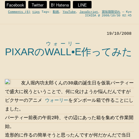
Facebook
Twitter
B! Hatena
LINE
Comments (6)
tips
Tags:
動画
,
YouTube
,
JavaScript
,
賞味期限切れ
— Kyo
ICHIDA @ 2008/10/30 02:45
19/10/2008
ウォーリー
PIXARの
WALL•E
作ってみた
友人堀内功太郎くんの30歳の誕生日を仮装パーティー
で盛大に祝うということで、何に化けようか悩んだんですが
ピクサーのアニメ
ウォーリー
をダンボール箱で作ることにし
ました。
パーティー前夜の午前2時、その辺にあった箱を集めて作業開
始。
造形的に作るの簡単そうと思ったんですが何だかんだで当日