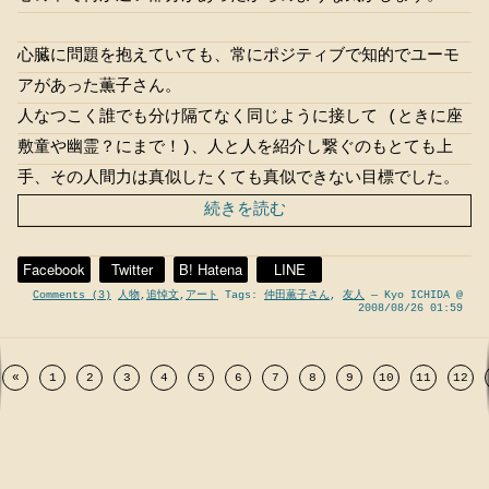
心臓に問題を抱えていても、常にポジティブで知的でユーモ
アがあった薫子さん。
人なつこく誰でも分け隔てなく同じように接して (ときに座
敷童や幽霊？にまで！)、人と人を紹介し繋ぐのもとても上
手、その人間力は真似したくても真似できない目標でした。
続きを読む
Facebook
Twitter
B! Hatena
LINE
Comments (3)
人物
,
追悼文
,
アート
Tags:
仲田薫子さん
,
友人
— Kyo ICHIDA @
2008/08/26 01:59
«
1
2
3
4
5
6
7
8
9
10
11
12