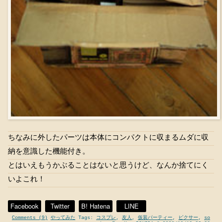
ちなみに外したパーツは本体にコンパクトに収まるムダに収
納を意識した機能付き。
とはいえもうかぶることはないと思うけど、なんか捨てにく
いよこれ！
Facebook
Twitter
B! Hatena
LINE
Comments (9)
やってみた
Tags:
コスプレ
,
友人
,
仮装パーティー
,
ピクサー
,
so