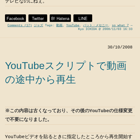
テレビなのにねぇ。
Facebook
Twitter
B! Hatena
LINE
Comments (17)
ジャズ
Tags:
動画
,
YouTube
,
パット・メセニー
,
so what 7
—
Kyo ICHIDA @ 2008/11/03 16:33
30/10/2008
YouTubeスクリプトで動画
の途中から再生
※この内容は古くなっており、その後のYouTubeの仕様変更
で不要になりました。
YouTubeビデオを貼るときに指定したところから再生開始す