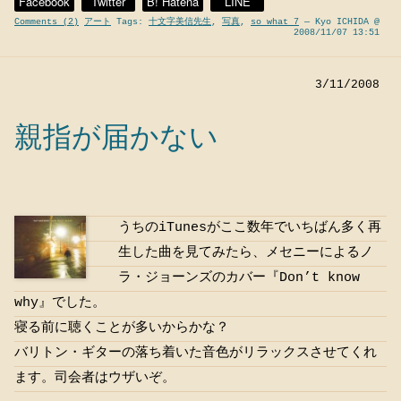
Facebook
Twitter
B! Hatena
LINE
Comments (2)
アート
Tags:
十文字美信先生
,
写真
,
so what 7
— Kyo ICHIDA @
2008/11/07 13:51
3/11/2008
親指が届かない
うちのiTunesがここ数年でいちばん多く再
生した曲を見てみたら、メセニーによるノ
ラ・ジョーンズのカバー『Don’t know
why』でした。
寝る前に聴くことが多いからかな？
バリトン・ギターの落ち着いた音色がリラックスさせてくれ
ます。司会者はウザいぞ。