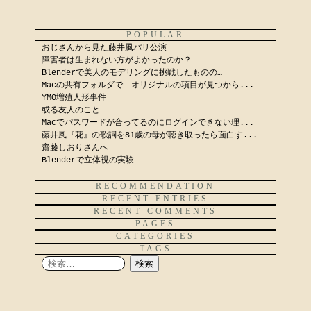
POPULAR
おじさんから見た藤井風パリ公演
障害者は生まれない方がよかったのか？
Blenderで美人のモデリングに挑戦したものの…
Macの共有フォルダで「オリジナルの項目が見つから...
YMO増殖人形事件
或る友人のこと
Macでパスワードが合ってるのにログインできない理...
藤井風『花』の歌詞を81歳の母が聴き取ったら面白す...
齋藤しおりさんへ
Blenderで立体視の実験
RECOMMENDATION
RECENT ENTRIES
RECENT COMMENTS
PAGES
CATEGORIES
TAGS