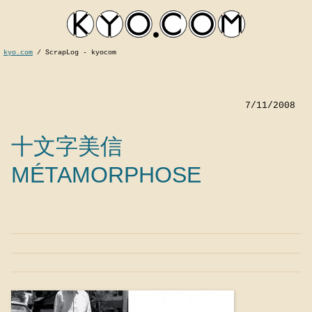
kyo.com
/
ScrapLog - kyocom
7/11/2008
十文字美信
MÉTAMORPHOSE
kyocom