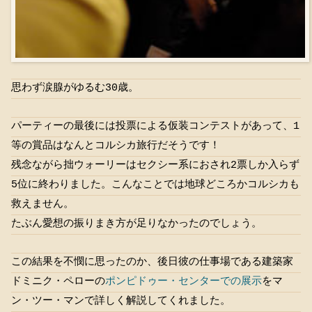
思わず涙腺がゆるむ30歳。
パーティーの最後には投票による仮装コンテストがあって、1
等の賞品はなんとコルシカ旅行だそうです！
残念ながら拙ウォーリーはセクシー系におされ2票しか入らず
5位に終わりました。こんなことでは地球どころかコルシカも
救えません。
たぶん愛想の振りまき方が足りなかったのでしょう。
この結果を不憫に思ったのか、後日彼の仕事場である建築家
ドミニク・ペローの
ポンピドゥー・センターでの展示
をマ
ン・ツー・マンで詳しく解説してくれました。