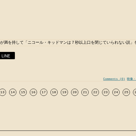
が満を持して「ニコール・キッドマンは７秒以上口を閉じていられない説」
LINE
Comments (0)
映像・
13
14
15
16
17
18
19
20
21
22
23
24
25