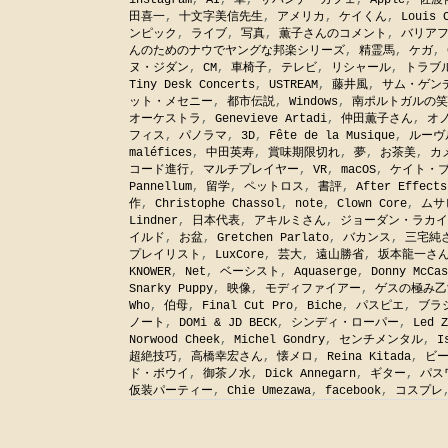
instagram
,
AI
,
車
,
サバンナ・カフェ
,
Apple
,
佐渡
田喜一
,
十文字美信先生
,
アメリカ
,
ケイくん
,
Louis 
ンピック
,
ライブ
,
写真
,
薫子さんのコメント
,
バリア
んのためのナウでヤングな邦楽シリーズ
,
精霊馬
,
ケガ
,
ヌ・ジダン
,
CM
,
車椅子
,
テレビ
,
リシャール
,
トラブ
Tiny Desk Concerts
,
USTREAM
,
藤井風
,
サム・ゲン
ット・メセニー
,
都市伝説
,
Windows
,
南ポルトガルの笑
オーケストラ
,
Genevieve Artadi
,
仲田薫子さん
,
オ
フィス
,
パノラマ
,
3D
,
Fête de la Musique
,
ルーヴ
maléfices
,
中田英寿
,
賞味期限切れ
,
夢
,
お茶美
,
カ
コード進行
,
マルチプレイヤー
,
VR
,
macOS
,
ケイト・
Pannellum
,
留学
,
ペットロス
,
書評
,
After Effects
作
,
Christophe Chassol
,
note
,
Clown Core
,
ムサ
Lindner
,
日本代表
,
アキルミさん
,
ジョーダン・ラカイ
イルド
,
お盆
,
Gretchen Parlato
,
バカンス
,
三宅純
プレイリスト
,
LuxCore
,
芸大
,
遠山勝省
,
坂本龍一さ
KNOWER
,
Net
,
ベーシスト
,
Aquaserge
,
Donny McCas
Snarky Puppy
,
映像
,
モディファイアー
,
ゲスの極み乙
Who
,
伯母
,
Final Cut Pro
,
Biche
,
パスピエ
,
ブラ
ノート
,
DOMi & JD BECK
,
シンディ・ローパー
,
Led Z
Norwood Cheek
,
Michel Gondry
,
センチメンタル
,
I
超絶技巧
,
高橋幸宏さん
,
懐メロ
,
Reina Kitada
,
ビ
ド・ボウイ
,
御茶ノ水
,
Dick Annegarn
,
ギター
,
パス
仮装パーティー
,
Chie Umezawa
,
facebook
,
コスプレ