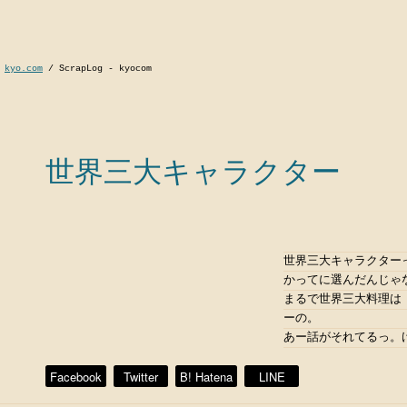
kyo.com
/
ScrapLog - kyocom
世界三大キャラクター
世界三大キャラクター
かってに選んだんじゃ
まるで世界三大料理は
ーの。
あー話がそれてるっ。
Facebook
Twitter
B! Hatena
LINE