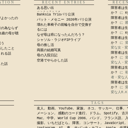
ATION
RECENT ENTRIES
RECE
ある思い出
障害者は生
バンクシアトリオ
か？
に
K
Banksia Trio
パリ公演
障害者は生
がよかったの
パット・メセニー 2026年パリ公演
か？
に
壊れた車椅子の前輪を自分で交換す
障害者は生
者の為ならず
るには
か？
に
K
1歳の母が聴
なぜ母は癌になったんだろう？
障害者は生
シャソル・ラジオFIPライブ
か？
に
思う
母の推し活
変な女・変
悔したこと
両親の結婚写真
障害者は生
される話
母の入院日記
か？
に
空港でやらかした話
変な人・変
した話
障害者は生
か？
に
者・変な人
障害者は生
か？
に
変な人R.K
TAGS
友人
,
動画
,
YouTube
,
家族
,
ネコ
,
サッカー
,
仕事
,
メーション
,
感動のコード進行
,
ドラム
,
Spotify
,
古
Mac
,
中学
,
World Cup 2006
,
バンド
,
フランス語
,
撮影
,
いちだぱとら
,
障害
,
コンサート
,
JavaScript