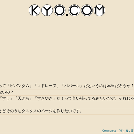
って「ビバンダム」「マドレーヌ」「ババール」だというのは本当だろうか
kyocom
ないの？
「すし」「天ぷら」「すきやき」だ！って言い張ってるみたいだぞ。それじ
けどそのうちクスクスのページを作りたいです。
Comments (0)
食
,
日