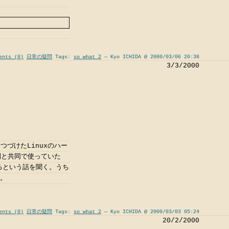
ents (0)
日常の疑問
Tags:
so what 2
— Kyo ICHIDA @ 2000/03/06 20:38
3/3/2000
づけたLinuxのハー
間と共同で使っていた
るという話を聞く。うち
ど。
ents (0)
日常の疑問
Tags:
so what 2
— Kyo ICHIDA @ 2000/03/03 05:24
20/2/2000