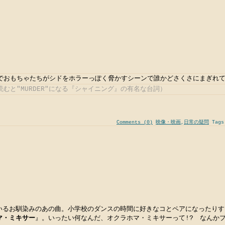
おもちゃたちがシドをホラーっぽく脅かすシーンで誰かどさくさにまぎれて"R
むと"MURDER"になる『シャイニング』の有名な台詞）
Comments (0)
映像・映画
,
日常の疑問
Tag
いるお馴染みのあの曲。小学校のダンスの時間に好きなコとペアになったりす
マ・ミキサー
』。いったい何なんだ、オクラホマ・ミキサーって!? なんか