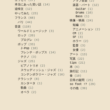
エッセイ
(17)
アラブ音楽
(2)
本当にあった笑い話
(14)
楽器・パート
(12)
追悼文
(12)
Guitar
(1)
Drums
(10)
やってみた
(23)
Bass
(1)
フランス
(68)
映像・映画
(24)
パリ
(44)
短編
(3)
音楽
(119)
アニメーション
(2)
ワールドミュージック
(3)
CM
(2)
ロック
(20)
SF
(3)
プログレ
(4)
ホラー
(2)
ポップ
(33)
監督
(3)
J-Pop
(10)
女優
(2)
フレンチ・ポップス
(14)
アート
(13)
テクノ
(3)
写真
(22)
ジャズ
(25)
tips
(21)
ピアノトリオ
(2)
本
(6)
スウェディッシュ・ジャズ
(1)
旅行記
(11)
コンテンポラリー・ジャズ
(16)
食
(10)
クラシック
(8)
日常の疑問
(25)
カンタータ
(1)
so foot !?
(29)
歌曲
(1)
その他
(39)
オペラ
(2)