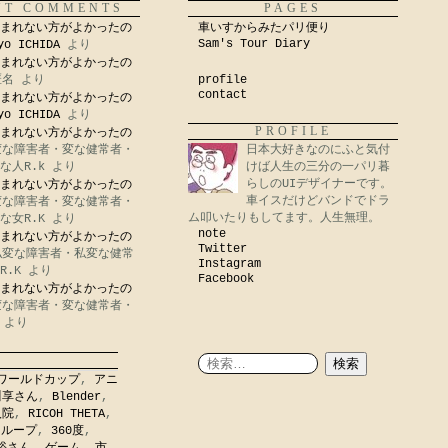
NT COMMENTS
PAGES
まれない方がよかったの
車いすからみたパリ便り
Sam's Tour Diary
yo ICHIDA
より
まれない方がよかったの
匿名
より
profile
contact
まれない方がよかったの
yo ICHIDA
より
PROFILE
まれない方がよかったの
変な障害者・変な健常者・
日本大好きなのにふと気付
な人R.k
より
けば人生の三分の一パリ暮
らしのUIデザイナーです。
まれない方がよかったの
車イスだけどバンドでドラ
変な障害者・変な健常者・
ム叩いたりもしてます。人生無理。
な女R.K
より
note
まれない方がよかったの
Twitter
私変な障害者・私変な健常
Instagram
R.K
より
Facebook
まれない方がよかったの
変な障害者・変な健常者・
より
ワールドカップ
,
アニ
川享さん
,
Blender
,
入院
,
RICOH THETA
,
,
ループ
,
360度
,