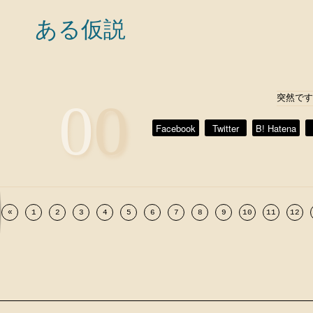
ある仮説
00
突然です
Facebook
Twitter
B! Hatena
«
1
2
3
4
5
6
7
8
9
10
11
12