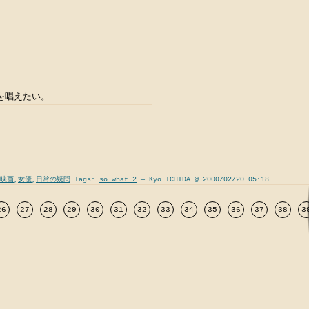
を唱えたい。
映画
,
女優
,
日常の疑問
Tags:
so what 2
— Kyo ICHIDA @ 2000/02/20 05:18
26
27
28
29
30
31
32
33
34
35
36
37
38
3