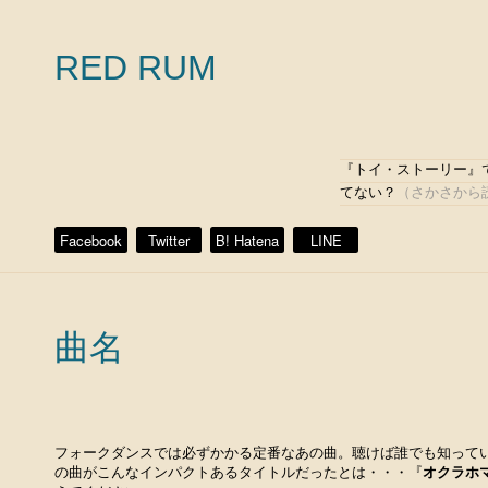
RED RUM
『トイ・ストーリー』で
てない？
（さかさから読
Facebook
Twitter
B! Hatena
LINE
曲名
フォークダンスでは必ずかかる定番なあの曲。聴けば誰でも知って
の曲がこんなインパクトあるタイトルだったとは・・・『
オクラホ