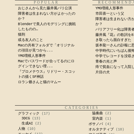
POPULAR
RECOMMEND
おじさんから見た藤井風パリ公演
YMO増殖人形事件
障害者は生まれない方がよかったの
市田喜一という父
か？
障害者は生まれない方
Blenderで美人のモデリングに挑戦
か？
したものの…
バリアフリー化は障害
猫刑
藤井風『花』の歌詞を8
或る友人のこと
き取ったら面白すぎた
Macの共有フォルダで「オリジナル
坂本龍一さんの訃報に
の項目が見つから...
中学時代にいちばん後
YMO増殖人形事件
中学でレコードを没収
Macでパスワードが合ってるのにロ
青春の光と声
グインできない理...
痔で貧血になって入院
『プロメテウス』リドリー・スコッ
片目の犬
トの描くSF神話
ロラン爺さんと猫のマムー
CATEGORIES
協奏曲
(2)
グラフィック
(17)
3DCG
(13)
室内楽
(1)
生成AI
(2)
ボサノバ
(4)
人物
(10)
オルタナティブ
(10)