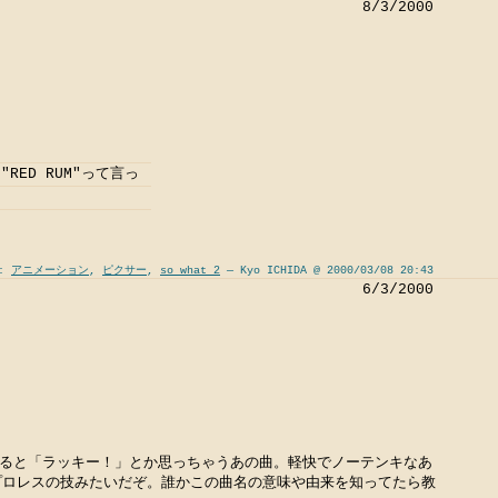
8/3/2000
ED RUM"って言っ
s:
アニメーション
,
ピクサー
,
so what 2
— Kyo ICHIDA @ 2000/03/08 20:43
6/3/2000
ると「ラッキー！」とか思っちゃうあの曲。軽快でノーテンキなあ
プロレスの技みたいだぞ。誰かこの曲名の意味や由来を知ってたら教