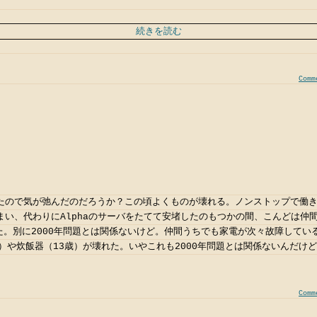
続きを読む
Comm
たので気が弛んだのだろうか？この頃よくものが壊れる。ノンストップで働きつ
まい、代わりにAlphaのサーバをたてて安堵したのもつかの間、こんどは仲
った。別に2000年問題とは関係ないけど。仲間うちでも家電が次々故障してい
）や炊飯器（13歳）が壊れた。いやこれも2000年問題とは関係ないんだけ
Comm