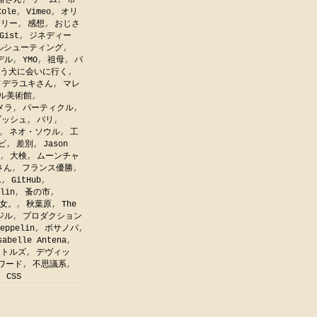
裕さん
,
ゲーム
,
市
Cole
,
Vimeo
,
オリ
フリー
,
感想
,
おじさ
Gist
,
ジネディー
ルシューティング
,
デル
,
YMO
,
祖母
,
パ
う犬に会いに行く
,
ノデラユキさん
,
マレ
ル美術館
,
メラ
,
パーティクル
,
ブッシュ
,
パリ
,
,
ネオ・ソウル
,
工
ビ
,
差別
,
Jason
,
大検
,
ムーンチャ
さん
,
フランス優勝
,
ん
,
GitHub
,
lin
,
蚤の市
,
女。
,
秋葉原
,
The
ジル
,
プロダクション
eppelin
,
ボサノバ
,
sabelle Antena
,
ートルズ
,
デヴィッ
ワード
,
不思議系
,
,
CSS