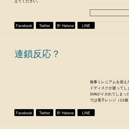
えてください。
Facebook
Twitter
B! Hatena
LINE
連鎖反応？
無事ミレニアムを迎え
ドディスクが逝ってし
SUNがイカれてしま
では電子レンジ（12歳
Facebook
Twitter
B! Hatena
LINE