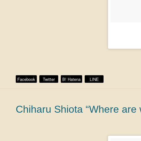
Facebook
Twitter
B! Hatena
LINE
Chiharu Shiota “Where are 