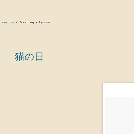
kyo.com
/
ScrapLog - kyocom
猫の日