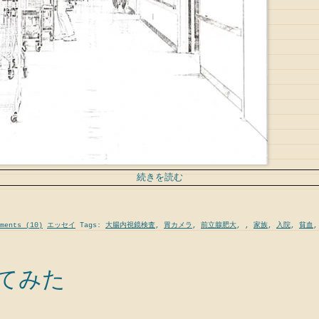
続きを読む
ments (10)
エッセイ
Tags:
大腸内視鏡検査
,
胃カメラ
,
前立腺肥大
,
,
家族
,
入院
,
貧血
ってみた