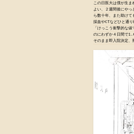
この日医大は僕が生ま
よい、２週間後にやっ
ら数十年、また助けて
採血やCTなどひと通
「けっこう衝撃的な値
のにわずか４日間で1
そのまま即入院決定、