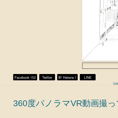
Facebook
Twitter
B! Hatena
LINE
152
1
Com
360度パノラマVR動画撮