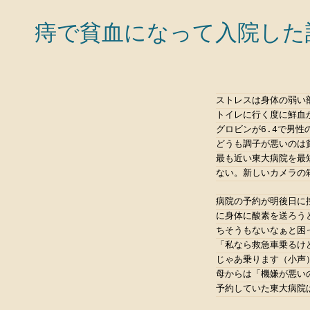
痔で貧血になって入院した
ストレスは身体の弱い
トイレに行く度に鮮血
グロビンが6.4で男性
どうも調子が悪いのは
最も近い東大病院を最
ない。新しいカメラの
病院の予約が明後日に
に身体に酸素を送ろう
ちそうもないなぁと困
「私なら救急車乗るけ
じゃあ乗ります（小声
母からは「機嫌が悪い
予約していた東大病院