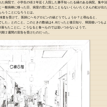
れた病院で、小学生の頃２年近く入院した勝手知ったる縁のある病院。集中
と一般病棟に移った日、病室の窓に見たこともないくらいたくさんの虹が出
もらうことになろうとは。
り検査を受けて、医師にヘモグロビンの値どうでしょうか？と尋ねると、
でした」とのこと。このときの数値は4.8だったと後日知り、帰国後いつも
.6落ちたことに。こうなると食べものでは追いつかないようで。
刑期２週間の宣告を受けたのだった。