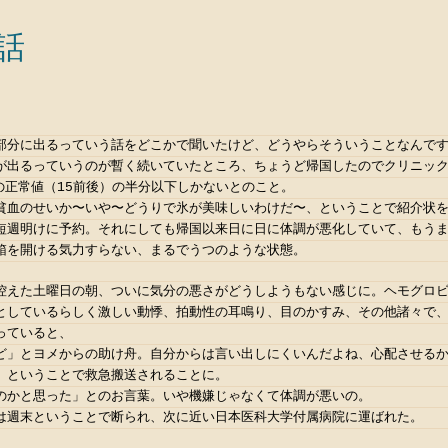
話
部分に出るっていう話をどこかで聞いたけど、どうやらそういうことなんで
が出るっていうのが暫く続いていたところ、ちょうど帰国したのでクリニッ
の正常値（15前後）の半分以下しかないとのこと。
貧血のせいか〜いや〜どうりで氷が美味しいわけだ〜、ということで紹介状
短週明けに予約。それにしても帰国以来日に日に体調が悪化していて、もう
箱を開ける気力すらない、まるでうつのような状態。
控えた土曜日の朝、ついに気分の悪さがどうしようもない感じに。ヘモグロ
としているらしく激しい動悸、拍動性の耳鳴り、目のかすみ、その他諸々で
っていると、
ど」とヨメからの助け舟。自分からは言い出しにくいんだよね、心配させる
）ということで救急搬送されることに。
のかと思った」とのお言葉。いや機嫌じゃなくて体調が悪いの。
は週末ということで断られ、次に近い日本医科大学付属病院に運ばれた。