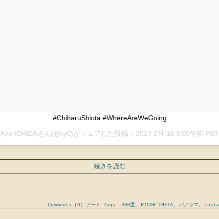
#ChiharuShiota #WhereAreWeGoing
Kyo ICHIDAさん(@ky0)がシェアした投稿 –
2017 2月 16 9:00午前 PST
続きを読む
Comments (0)
アート
Tags:
360度
,
RICOH THETA
,
パノラマ
,
insta