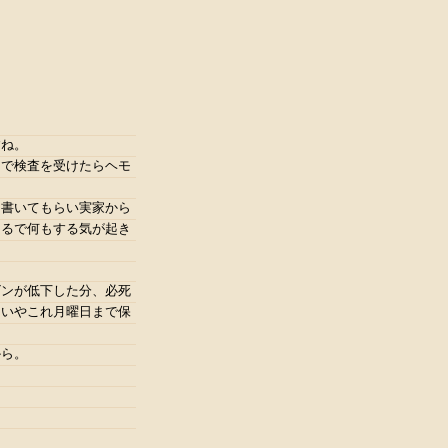
すね。
クで検査を受けたらヘモ
を書いてもらい実家から
まるで何もする気が起き
ビンが低下した分、必死
、いやこれ月曜日まで保
から。