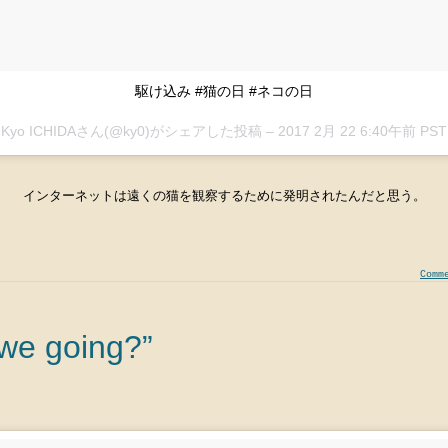
駆け込み #猫の日 #ネコの日
Kyo ICHIDAさん(@ky0)がシェアした投稿 –
2017 2月 22 6:40午前 PST
インターネットは遠くの猫を観察するために発明されたんだと思う。
Comm
we going?”