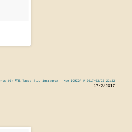
ents (0)
写真
Tags:
ネコ
,
instagram
— Kyo ICHIDA @ 2017/02/22 22:22
17/2/2017