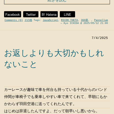
続きを読む
Facebook
Twitter
B! Hatena
LINE
Comments (0)
その他
Tags:
JavaScript
,
RICOH THETA
,
360度
,
,
Pannellum
— Kyo ICHIDA @ 2025/05/12 21:00
7/4/2025
お返しよりも大切かもしれ
ないこと
カーレースが趣味で車を何台も持っている十代からのバンド
仲間が車椅子でも乗車しやすい車で来てくれて、早朝にもか
かわらず羽田空港に送ってくれたんです。
はじめは辞退したんですよ、だって朝早いし悪いから。