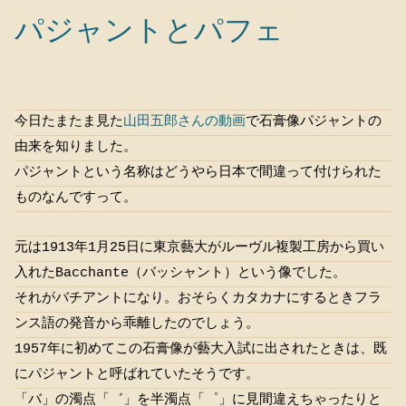
パジャントとパフェ
今日たまたま見た
山田五郎さんの動画
で石膏像パジャントの
由来を知りました。
パジャントという名称はどうやら日本で間違って付けられた
ものなんですって。
元は1913年1月25日に東京藝大がルーヴル複製工房から買い
入れたBacchante（バッシャント）という像でした。
それがバチアントになり。おそらくカタカナにするときフラ
ンス語の発音から乖離したのでしょう。
1957年に初めてこの石膏像が藝大入試に出されたときは、既
にパジャントと呼ばれていたそうです。
「バ」の濁点「゛」を半濁点「゜」に見間違えちゃったりと