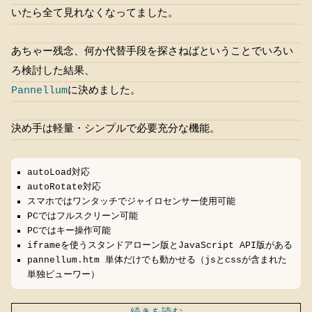
いたら全て見れなくなってました。
あちゃー残念、何か代替手段を探さねばということでいろい
ろ検討した結果、
Pannellum
に決めました。
決め手は軽量・シンプルで必要充分な機能。
autoLoad対応
autoRotate対応
スマホではワンタッチでジャイロセンサー使用可能
PCではフルスクリーン可能
PCではキー操作可能
iframeを使うスタンドアローン版とJavaScript API版がある
pannellum.htm 単体だけでも動かせる（jsとcssが含まれた
単独ビューワー）