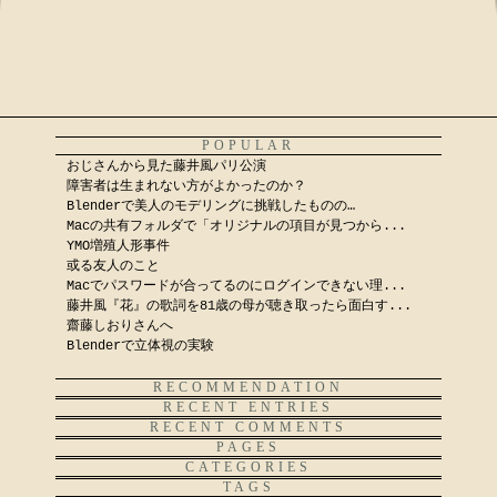
POPULAR
おじさんから見た藤井風パリ公演
障害者は生まれない方がよかったのか？
Blenderで美人のモデリングに挑戦したものの…
Macの共有フォルダで「オリジナルの項目が見つから...
YMO増殖人形事件
或る友人のこと
Macでパスワードが合ってるのにログインできない理...
藤井風『花』の歌詞を81歳の母が聴き取ったら面白す...
齋藤しおりさんへ
Blenderで立体視の実験
RECOMMENDATION
RECENT ENTRIES
RECENT COMMENTS
PAGES
CATEGORIES
TAGS