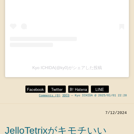
Kyo ICHIDA(@ky0)がシェアした投稿
Facebook
Twitter
B! Hatena
LINE
Comments (0)
3DCG
— Kyo ICHIDA @ 2025/01/01 22:28
7/12/2024
JelloTetrixがキモチいい