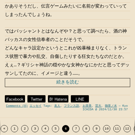
かありそうだし、伝言ゲームみたいに名前が変わっていって
しまったんでしょうね。
ではバッシャントとはなんぞや？と思って調べたら、酒の神
バッカスの女性信奉者のことだそうで。
どんなキャラ設定かというとこれが凶暴極まりなく、トラン
ス状態で暴力や乱交、自傷したりする狂女たちなのだとか。
えぇ…？ギリシャ神話の穏やかな女神かなにかだと思ってデッ
サンしてたのに、イメージと違う……。
続きを読む
Facebook
Twitter
B! Hatena
LINE
Comments (0)
エッセイ
Tags:
友人
,
フランス語
,
お茶美
,
芸大
,
御茶ノ水
— Kyo
ICHIDA @ 2024/11/30 23:57
«
1
2
3
4
5
6
7
8
9
10
11
12