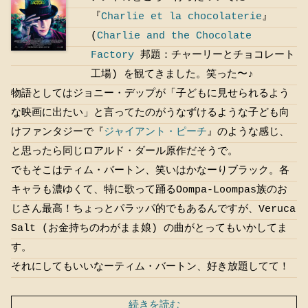
『
Charlie et la chocolaterie
』
(
Charlie and the Chocolate
Factory
邦題：チャーリーとチョコレート
工場) を観てきました。笑った〜♪
物語としてはジョニー・デップが「子どもに見せられるよう
な映画に出たい」と言ってたのがうなずけるような子ども向
けファンタジーで『
ジャイアント・ピーチ
』のような感じ、
と思ったら同じロアルド・ダール原作だそうで。
でもそこはティム・バートン、笑いはかなーりブラック。各
キャラも濃ゆくて、特に歌って踊るOompa-Loompas族のお
じさん最高！ちょっとパラッパ的でもあるんですが、Veruca
Salt (お金持ちのわがまま娘) の曲がとってもいかしてま
す。
それにしてもいいなーティム・バートン、好き放題してて！
続きを読む