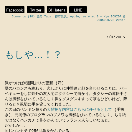
Facebook
Twitter
B! Hatena
LINE
Comments (10)
音楽
Tags:
都市伝説
,
Apple
,
so what 6
— Kyo ICHIDA @
2005/09/23 20:57
7/9/2005
もしや…！？
気がつけば6週間ぶりの更新…(汗)
夏のバカンスも終わり、久しぶりに仲間達と顔を合わせることに。バー
ベキューをしに郊外の友人宅にタクシーで向かう。タクシーの運転手さ
んは風邪をひいているらしく鼻をグスグスすすって咳もひどいけど、降
りるとき親切に手を貸してくれました。
この日のペンギン祭りの
大雑把な内容はこちらに任せるとして
(手抜
き)、元同僚のプログラマのブノワも風邪をひいているらしく、ちり紙
ではなくハンカチで鼻をかんでいてフランス人らしいなぁと。
だがしかし。
同じハンカチで256回鼻をかんでいる。