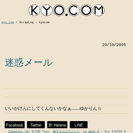
kyo.com
/
ScrapLog - kyocom
29/10/2005
迷惑メール
kyocom
いいかげんにしてくんないかなぁ………ゆかりん☆
Facebook
Twitter
B! Hatena
LINE
Comments (8)
未分類 Tags:
薫子さんのコメント
,
so what 6
— Kyo ICHIDA @