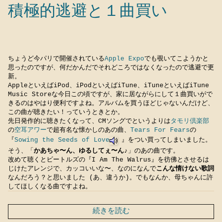
積極的逃避と１曲買い
ちょうど今パリで開催されている
Apple Expo
でも覗いてこようかと
思ったのですが、何だかんだでそれどころではなくなったので逃避で更
新。
AppleといえばiPod、iPodといえばiTune、iTuneといえばiTune
Music Storeな今日この頃ですが、家に居ながらにして１曲買いがで
きるのはやはり便利ですよね。アルバムを買うほどじゃないんだけど、
この曲が聴きたい！っていうときとか。
先日発作的に聴きたくなって、CMソングでというよりは
タモリ倶楽部
の
空耳アワー
で超有名な懐かしのあの曲、
Tears For Fears
の
『
Sowing the Seeds of Love
』をつい買ってしまいました。
そう、「
かあちゃ〜ん、ゆるしてぇ〜ん
♪」のあの曲です。
改めて聴くとビートルズの『I Am The Walrus』を彷佛とさせるは
じけたアレンジで、カッコいいな〜、なのになんで
こんな情けない歌詞
なんだろう？と思いました (あ、違うか)。でもなんか、母ちゃんに許
してほしくなる曲ですよね。
続きを読む