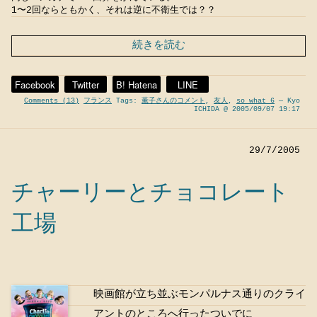
1〜2回ならともかく、それは逆に不衛生では？？
続きを読む
Facebook
Twitter
B! Hatena
LINE
Comments (13)
フランス
Tags:
薫子さんのコメント
,
友人
,
so what 6
— Kyo
ICHIDA @ 2005/09/07 19:17
29/7/2005
チャーリーとチョコレート
工場
映画館が立ち並ぶモンパルナス通りのクライ
アントのところへ行ったついでに