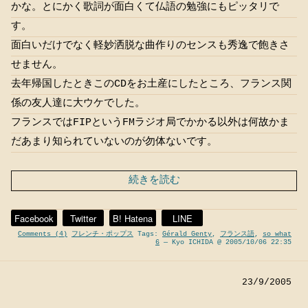
かな。とにかく歌詞が面白くて仏語の勉強にもピッタリで
す。
面白いだけでなく軽妙洒脱な曲作りのセンスも秀逸で飽きさ
せません。
去年帰国したときこのCDをお土産にしたところ、フランス関
係の友人達に大ウケでした。
フランスではFIPというFMラジオ局でかかる以外は何故かま
だあまり知られていないのが勿体ないです。
続きを読む
Facebook
Twitter
B! Hatena
LINE
Comments (4)
フレンチ・ポップス
Tags:
Gérald Genty
,
フランス語
,
so what
6
— Kyo ICHIDA @ 2005/10/06 22:35
23/9/2005