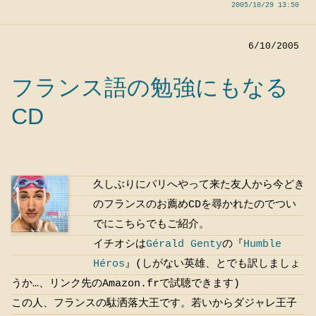
2005/10/29 13:50
6/10/2005
フランス語の勉強にもなる
CD
久しぶりにパリへやって来た友人から今どき
のフランスのお薦めCDを尋かれたのでつい
でにこちらでもご紹介。
イチオシは
Gérald Genty
の『
Humble
Héros
』(しがない英雄、とでも訳しましょ
うか…、リンク先のAmazon.frで試聴できます)
この人、フランスの駄洒落大王です。若いからダジャレ王子