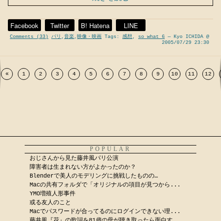
Facebook
Twitter
B! Hatena
LINE
Comments (33)
パリ
,
音楽
,
映像・映画
Tags:
感想
,
so what 6
— Kyo ICHIDA @
2005/07/29 23:30
«
1
2
3
4
5
6
7
8
9
10
11
12
POPULAR
おじさんから見た藤井風パリ公演
障害者は生まれない方がよかったのか？
Blenderで美人のモデリングに挑戦したものの…
Macの共有フォルダで「オリジナルの項目が見つから...
YMO増殖人形事件
或る友人のこと
Macでパスワードが合ってるのにログインできない理...
藤井風『花』の歌詞を81歳の母が聴き取ったら面白す...