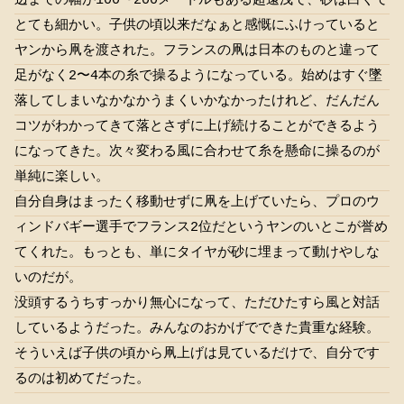
辺までの幅が100〜200メートルもある超遠浅で、砂は白くて
とても細かい。子供の頃以来だなぁと感慨にふけっていると
ヤンから凧を渡された。フランスの凧は日本のものと違って
足がなく2〜4本の糸で操るようになっている。始めはすぐ墜
落してしまいなかなかうまくいかなかったけれど、だんだん
コツがわかってきて落とさずに上げ続けることができるよう
になってきた。次々変わる風に合わせて糸を懸命に操るのが
単純に楽しい。
自分自身はまったく移動せずに凧を上げていたら、プロのウ
ィンドバギー選手でフランス2位だというヤンのいとこが誉め
てくれた。もっとも、単にタイヤが砂に埋まって動けやしな
いのだが。
没頭するうちすっかり無心になって、ただひたすら風と対話
しているようだった。みんなのおかげでできた貴重な経験。
そういえば子供の頃から凧上げは見ているだけで、自分です
るのは初めてだった。