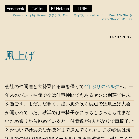
Facebook
Twitter
B! Hatena
LINE
Comments (0)
Drums
,
フランス
Tags:
ライブ
,
so what 4
— Kyo ICHIDA @
2002/04/29 01:30
16/4/2002
凧上げ
会社の仲間達と大勢乗れる車を借りて
4年ぶりのベルク
へ。十
年来のバンド仲間で今は仕事仲間でもあるヤンの別荘で週末
を過ごす。まだまだ寒く、強い風の吹く浜辺では凧上げ大会
が開かれていた。砂浜では車椅子がにっちもさっちも進まな
いため通りから眺めていると、仲間達が4人がかりで車椅子ご
とかついで砂浜のなかほどまで運んでくれた。この砂浜は海