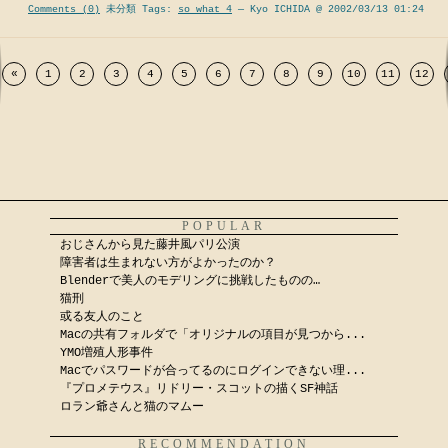
Comments (0)
未分類 Tags:
so what 4
— Kyo ICHIDA @ 2002/03/13 01:24
«
1
2
3
4
5
6
7
8
9
10
11
12
POPULAR
おじさんから見た藤井風パリ公演
障害者は生まれない方がよかったのか？
Blenderで美人のモデリングに挑戦したものの…
猫刑
或る友人のこと
Macの共有フォルダで「オリジナルの項目が見つから...
YMO増殖人形事件
Macでパスワードが合ってるのにログインできない理...
『プロメテウス』リドリー・スコットの描くSF神話
ロラン爺さんと猫のマムー
RECOMMENDATION