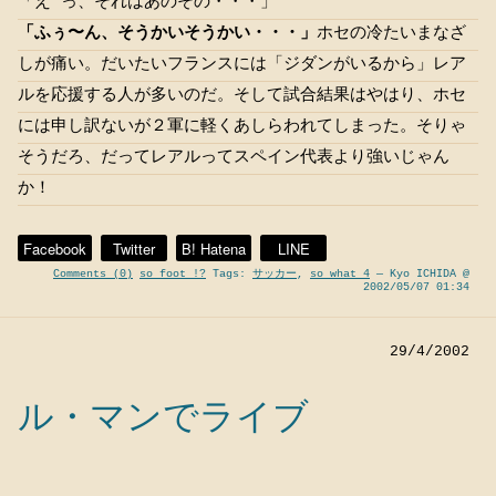
「え”っ、それはあのその・・・」
「ふぅ〜ん、そうかいそうかい・・・」
ホセの冷たいまなざ
しが痛い。だいたいフランスには「ジダンがいるから」レア
ルを応援する人が多いのだ。そして試合結果はやはり、ホセ
には申し訳ないが２軍に軽くあしらわれてしまった。そりゃ
そうだろ、だってレアルってスペイン代表より強いじゃん
か！
Facebook
Twitter
B! Hatena
LINE
Comments (0)
so foot !?
Tags:
サッカー
,
so what 4
— Kyo ICHIDA @
2002/05/07 01:34
29/4/2002
ル・マンでライブ