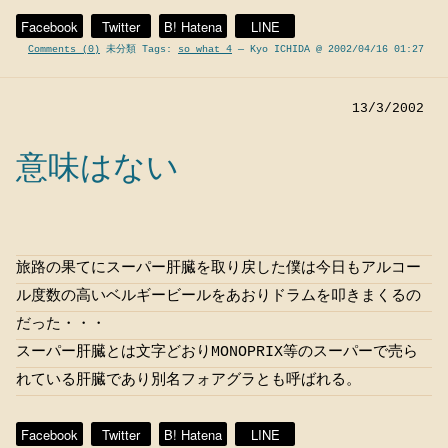
Facebook
Twitter
B! Hatena
LINE
Comments (0)
未分類 Tags:
so what 4
— Kyo ICHIDA @ 2002/04/16 01:27
13/3/2002
意味はない
旅路の果てにスーパー肝臓を取り戻した僕は今日もアルコー
ル度数の高いベルギービールをあおりドラムを叩きまくるの
だった・・・
スーパー肝臓とは文字どおりMONOPRIX等のスーパーで売ら
れている肝臓であり別名フォアグラとも呼ばれる。
Facebook
Twitter
B! Hatena
LINE