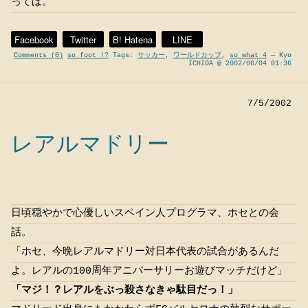
ってば。
Facebook
Twitter
B! Hatena
LINE
Comments (0)
so foot !?
Tags:
サッカー
,
ワールドカップ
,
so what 4
— Kyo
ICHIDA @ 2002/06/04 01:36
7/5/2002
レアルマドリー
日頃穏やかで心優しいスペイン人プログラマ、ホセとの会
話。
「ホセ、今晩レアルマドリー対日本代表の試合があるんだ
よ。レアルの100周年アニバーサリーお遊びマッチだけど」
「マジ！？レアルをぶっ殺さなきゃ駄目だっ！」