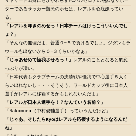
マドリード出身にもかかわらずFCバルセロナの熱烈なサポー
ターであるサッカー難民のホセは、レアルを心底嫌ってい
る。
「レアルを叩きのめせっ！日本チームはけっこういいんでし
ょ？」
「そんなの無理だよ、普通０−５で負けるでしょ。ジダンもラ
ウールも出ないから０−３くらいかなぁ」
「じゃあせめて怪我させろっ！」
レアルのこととなると豹変
っぷりが凄い。
「日本代表もクラブチームの決勝戦や怪我で中心選手５人く
らい出れないし・・・そうそう、ワールドカップ後に日本人
選手がレアルに移籍するかもしれないんだよ」
「レアルが日本人選手を！？なんていう名前？」
「Nakamura (中村俊輔選手) っていうんだけど」
「じゃあ、そしたらKyoはレアルを応援するようになるんだ
ね」