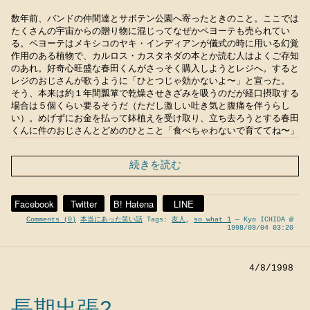
数年前、バンドの仲間達とサボテン公園へ寄ったときのこと。ここでは
たくさんの宇宙からの贈り物に混じってなぜかペヨーテも売られてい
る。ペヨーテはメキシコのヤキ・インディアンが儀式の時に用いる幻覚
作用のある植物で、カルロス・カスタネダの本とか読む人はよくご存知
のあれ。好奇心旺盛な春田くんがさっそく購入しようとレジへ。すると
レジのおじさんが歌うように「ひとつじゃ効かないよ〜」と宣った。
そう、本来は約１年間瓢箪で乾燥させきざみを吸うのだが経口摂取する
場合は５個くらい要るそうだ（ただし激しい吐き気と腹痛を伴うらし
い）。めげずにお金を払って鉢植えを受け取り、立ち去ろうとする春田
くんに件のおじさんとどめのひとこと「食べちゃわないで育ててね〜」
続きを読む
Facebook
Twitter
B! Hatena
LINE
Comments (0)
本当にあった笑い話
Tags:
友人
,
so what 1
— Kyo ICHIDA @
1998/09/04 03:20
4/8/1998
長期出張2