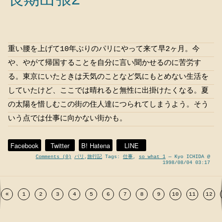
重い腰を上げて10年ぶりのパリにやって来て早2ヶ月。今
や、やがて帰国することを自分に言い聞かせるのに苦労す
る。東京にいたときは天気のことなど気にもとめない生活を
していたけど、ここでは晴れると無性に出掛けたくなる。夏
の太陽を惜しむこの街の住人達につられてしまうよう。そう
いう点では仕事に向かない街かも。
Facebook
Twitter
B! Hatena
LINE
Comments (0)
パリ
,
旅行記
Tags:
仕事
,
so what 1
— Kyo ICHIDA @
1998/08/04 03:17
«
1
2
3
4
5
6
7
8
9
10
11
12