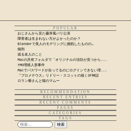
POPULAR
おじさんから見た藤井風パリ公演
障害者は生まれない方がよかったのか？
Blenderで美人のモデリングに挑戦したものの…
猫刑
或る友人のこと
Macの共有フォルダで「オリジナルの項目が見つから...
YMO増殖人形事件
Macでパスワードが合ってるのにログインできない理...
『プロメテウス』リドリー・スコットの描くSF神話
ロラン爺さんと猫のマムー
RECOMMENDATION
RECENT ENTRIES
RECENT COMMENTS
PAGES
CATEGORIES
TAGS