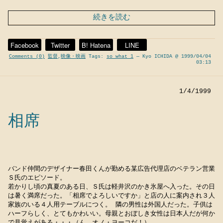
続きを読む
Facebook
Twitter
B! Hatena
LINE
Comments (0)
監督
,
映像・映画
Tags:
so what 1
— Kyo ICHIDA @ 1999/04/04
03:13
1/4/1999
相席
バンド仲間のデザイナー春田くんが勤める某広告代理店のベテラン営業
Ｓ氏のエピソード。
若かりし頃の真夏のある日、Ｓ氏は軽井沢のかき氷屋へ入った。その日
は暑く満席だった。「相席でよろしいですか」と店の人に案内され３人
家族のいる４人用テーブルにつく。 隣の男性は外国人だった。子供は
ハーフらしく、とてもかわいい。母親とおぼしき女性は日本人だが何か
で見覚えがある・・・（ん、オノ・ヨーコだ！）