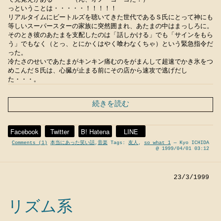
っということは・・・・・！！！！！
リアルタイムにビートルズを聴いてきた世代であるＳ氏にとって神にも
等しいスーパースターの家族に突然囲まれ、あたまの中はまっしろに。
そのとき彼のあたまを支配したのは「話しかける」でも「サインをもら
う」でもなく（とっ、とにかくはやく喰わなくちゃ）という緊急指令だ
った。
冷たさのせいであたまがキンキン痛むのをがまんして超速でかき氷をつ
めこんだＳ氏は、心臓が止まる前にその店から速攻で逃げだし
た・・・。
続きを読む
Facebook
Twitter
B! Hatena
LINE
Comments (1)
本当にあった笑い話
,
音楽
Tags:
友人
,
so what 1
— Kyo ICHIDA
@ 1999/04/01 03:12
23/3/1999
リズム系