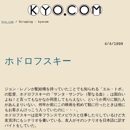
kyo.com
/
ScrapLog - kyocom
4/4/1999
ホドロフスキー
ジョン・レノンが配給権を持っていたことでも知られる「エル・トポ」
kyocom
の監督、ホドロフスキーの「サンタ・サングレ（聖なる血）」は面白い
よね！と言ってもなかなか同意してもらえない。というか周りに観た人
があんまりいない。何年か前にこの映画を初めて観に行ったときは他に
もお客さんけっこう入っていたのに・・・。
ホドロフスキーは近年フランスでメビウスと仕事したりしているけど大
友克洋にもシナリオを書いている。友人がそのシナリオを日本語に訳す
バイトをしていた。