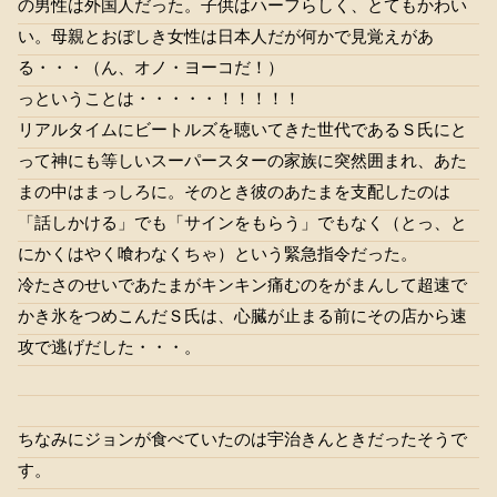
の男性は外国人だった。子供はハーフらしく、とてもかわい
い。母親とおぼしき女性は日本人だが何かで見覚えがあ
る・・・（ん、オノ・ヨーコだ！）
っということは・・・・・！！！！！
リアルタイムにビートルズを聴いてきた世代であるＳ氏にと
って神にも等しいスーパースターの家族に突然囲まれ、あた
まの中はまっしろに。そのとき彼のあたまを支配したのは
「話しかける」でも「サインをもらう」でもなく（とっ、と
にかくはやく喰わなくちゃ）という緊急指令だった。
冷たさのせいであたまがキンキン痛むのをがまんして超速で
かき氷をつめこんだＳ氏は、心臓が止まる前にその店から速
攻で逃げだした・・・。
ちなみにジョンが食べていたのは宇治きんときだったそうで
す。