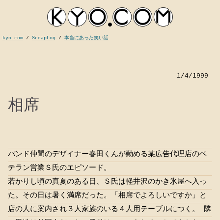
kyo.com
/
ScrapLog
/
本当にあった笑い話
1/4/1999
相席
バンド仲間のデザイナー春田くんが勤める某広告代理店のベ
kyocom
テラン営業Ｓ氏のエピソード。
若かりし頃の真夏のある日、Ｓ氏は軽井沢のかき氷屋へ入っ
た。その日は暑く満席だった。「相席でよろしいですか」と
店の人に案内され３人家族のいる４人用テーブルにつく。 隣