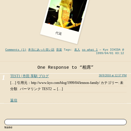
代返
Comments (1)
本当にあった笑い話
音楽
Tags:
友人
so what 1
— Kyo ICHIDA @
1999/04/01 03:12
One Response to “相席”
30/9/2010 at 12:57 PM
TEST1 | 市田 享馴 ブログ
[…] 引用元：http://www.kyo.com/blog/1999/04/lennon-family/ カテゴリー: 未
分類 パーマリンク TEST2 → […]
返信
Name