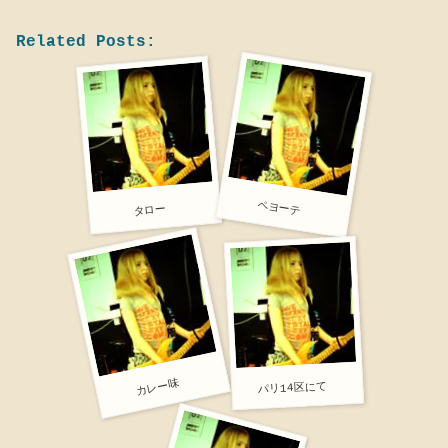
Related Posts:
ペヨーテ
タロー
カレー味
パリ14区にて