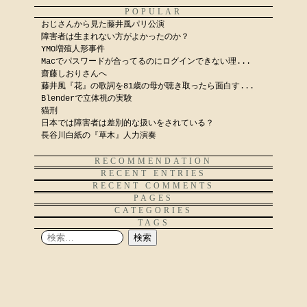
POPULAR
おじさんから見た藤井風パリ公演
障害者は生まれない方がよかったのか？
YMO増殖人形事件
Macでパスワードが合ってるのにログインできない理...
齋藤しおりさんへ
藤井風『花』の歌詞を81歳の母が聴き取ったら面白す...
Blenderで立体視の実験
猫刑
日本では障害者は差別的な扱いをされている？
長谷川白紙の『草木』人力演奏
RECOMMENDATION
RECENT ENTRIES
RECENT COMMENTS
PAGES
CATEGORIES
TAGS