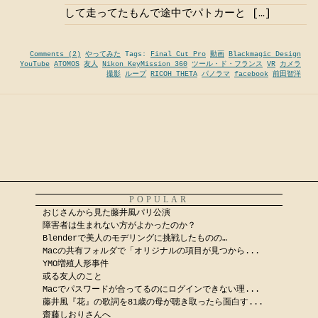
して走ってたもんで途中でパトカーと […]
Comments (2)
やってみた
Tags:
Final Cut Pro
動画
Blackmagic Design
YouTube
ATOMOS
友人
Nikon KeyMission 360
ツール・ド・フランス
VR
カメラ
撮影
ループ
RICOH THETA
パノラマ
facebook
前田智洋
POPULAR
おじさんから見た藤井風パリ公演
障害者は生まれない方がよかったのか？
Blenderで美人のモデリングに挑戦したものの…
Macの共有フォルダで「オリジナルの項目が見つから...
YMO増殖人形事件
或る友人のこと
Macでパスワードが合ってるのにログインできない理...
藤井風『花』の歌詞を81歳の母が聴き取ったら面白す...
齋藤しおりさんへ