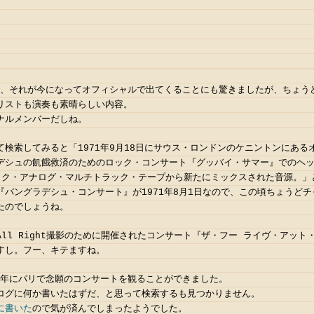
で、それが今になってオフィシャルで出てくることにも驚きましたが、ちょうどWh
リストも演奏も素晴らしい内容。
ナルメンバーだしね。
て検索してみると「1971年9月18日にサウス・ロンドンのケニントンにある
デシュの飢餓救済のためのロック・コンサート『グッバイ・サマー』でのヘ
ック・アナログ・マルチトラック・テープから新たにミックスされた音源。」
『バングラデシュ・コンサート』が1971年8月1日なので、この頃ちょうど
たのでしょうね。
re All Right撮影のために開催されたコンサート『ザ・フー ライヴ・アット
すし。フー、キテますね。
07年にパリで念願のコンサートを観ることができました。
ログに何か書いたはずだ、と思って検索するも見つかりません。
に書いた
ので気が済んでしまったようでした。