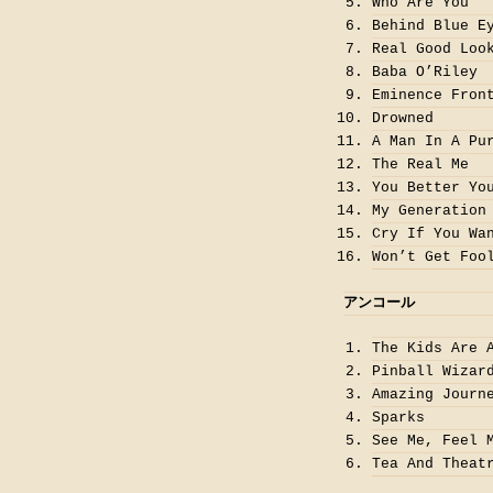
Who Are You
Behind Blue E
Real Good Loo
Baba O’Riley
Eminence Fron
Drowned
A Man In A Pu
The Real Me
You Better Yo
My Generation
Cry If You Wa
Won’t Get Foo
アンコール
The Kids Are 
Pinball Wizar
Amazing Journ
Sparks
See Me, Feel 
Tea And Theat