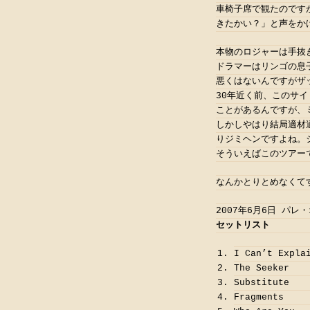
車椅子席で観たのです
きたかい？」と声をか
本物のロジャーは手抜
ドラマーはリンゴの息
悪くはないんですがザ
30年近く前、このサ
ことがあるんですが、
しかしやはり結局適材
りジミヘンですよね。
そういえばこのツアー
なんかとりとめなくて
2007年6月6日 パ
セットリスト
I Can’t Expla
The Seeker
Substitute
Fragments