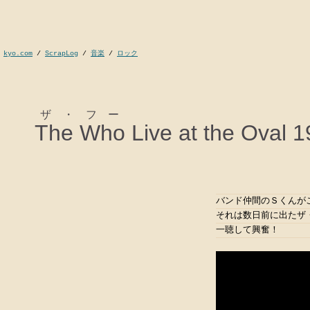
kyo.com
/
ScrapLog
/
音楽
/
ロック
ザ・フー
The Who
Live at the 
バンド仲間のＳくんがこ
それは数日前に出たザ
一聴して興奮！