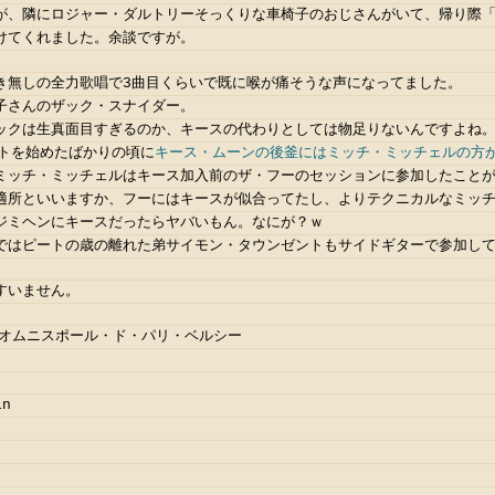
が、隣にロジャー・ダルトリーそっくりな車椅子のおじさんがいて、帰り際
けてくれました。余談ですが。
き無しの全力歌唱で3曲目くらいで既に喉が痛そうな声になってました。
子さんのザック・スナイダー。
ックは生真面目すぎるのか、キースの代わりとしては物足りないんですよね
イトを始めたばかりの頃に
キース・ムーンの後釜にはミッチ・ミッチェルの方
ミッチ・ミッチェルはキース加入前のザ・フーのセッションに参加したこと
適所といいますか、フーにはキースが似合ってたし、よりテクニカルなミッ
ジミヘンにキースだったらヤバいもん。なにが？ｗ
ではピートの歳の離れた弟サイモン・タウンゼントもサイドギターで参加し
すいません。
レ・オムニスポール・ド・パリ・ベルシー
in