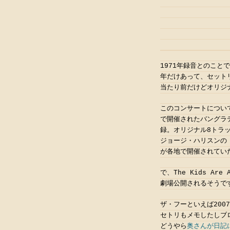
1971年録音とのこと
年だけあって、セット
当たり前だけどオリジ
このコンサートについ
で開催されたバングラ
録。オリジナル8トラ
ジョージ・ハリスンの
が各地で開催されてい
で、The Kids A
劇場公開されるそうで
ザ・フーといえば20
セトリもメモしたしブ
どうやら
奥さんが日記