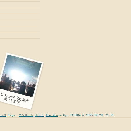
お
じ
さ
ん
か
ら
藤
井
パ
リ
公
見
た
風
演
ロック
Tags:
コンサート
ドラム
The Who
— Kyo ICHIDA @ 2025/08/31 21:31