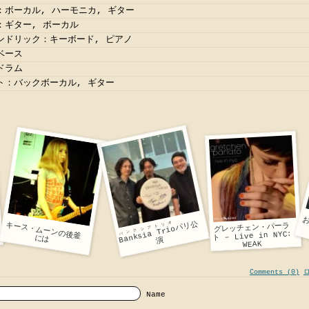
ボーカル, ハーモニカ, ギター
：ギター, ボーカル
ンドリック：キーボード, ピアノ
ベース
ドラム
ト：バックボーカル, ギター
パ
リ
公
バンクシアトリオ
キース・ムーンの後釜
グレッチェン・パーラ
Banksia Trio
ト – Live in NYC:
には
演
WEAK
Comments (0)
Name