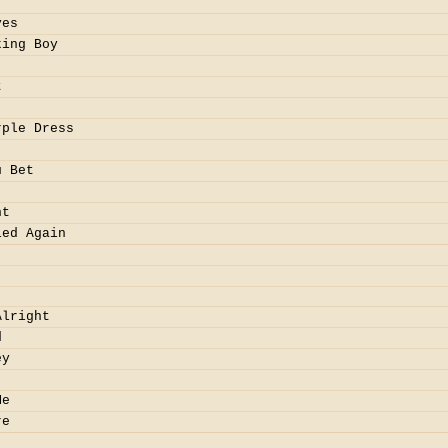
yes
king Boy
t
rple Dress
u Bet
nt
led Again
Alright
d
ey
Me
re