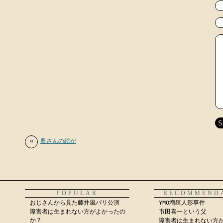
«
奥さんの絵が
POPULAR
RECOMMEND
おじさんから見た藤井風パリ公演
YMO増殖人形事件
障害者は生まれない方がよかったの
市田喜一という父
か？
障害者は生まれない方