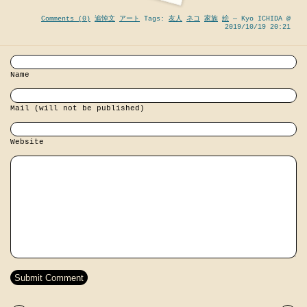
Comments (0)
追悼文
アート
Tags:
友人
ネコ
家族
絵
— Kyo ICHIDA @
2019/10/19 20:21
Name
Mail (will not be published)
Website