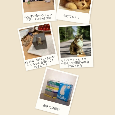
むせずに食べろ！カッ
化けてる！？
プヌードルわさび味
Kyoko Dufaux
さ
ん
が
ル
ゃ
ん
を
描
い
て
れ
ま
し
た
もしペット・セメタリ
く
ーみたいな場所が本当
ル
ち
！
にあったら
断水には猫砂