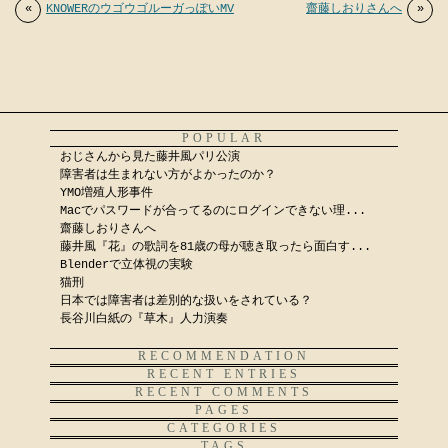
«
KNOWERのウゴウゴルーガっぽいMV
齋藤しおりさんへ
»
POPULAR
おじさんから見た藤井風パリ公演
障害者は生まれない方がよかったのか？
YMO増殖人形事件
Macでパスワードが合ってるのにログインできない理...
齋藤しおりさんへ
藤井風『花』の歌詞を81歳の母が聴き取ったら面白す...
Blenderで立体視の実験
猫刑
日本では障害者は差別的な扱いをされている？
長谷川白紙の『草木』人力演奏
RECOMMENDATION
RECENT ENTRIES
RECENT COMMENTS
PAGES
CATEGORIES
TAGS