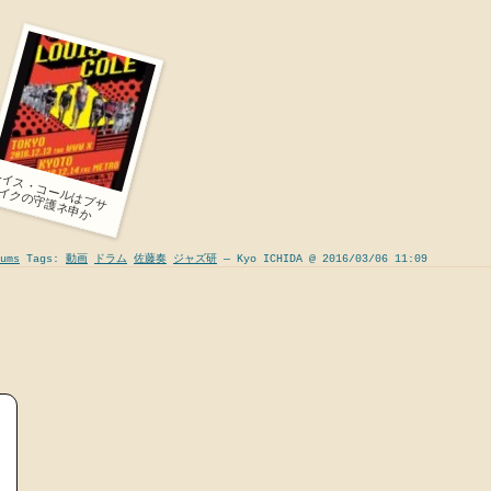
ル
イ
ス
・
コ
ル
は
ブ
サ
ク
の
守
護
ネ
申
ー
イ
か
ums
Tags:
動画
ドラム
佐藤奏
ジャズ研
— Kyo ICHIDA @ 2016/03/06 11:09