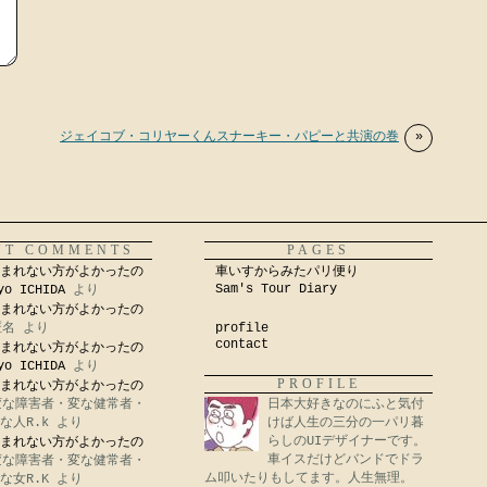
ジェイコブ・コリヤーくんスナーキー・パピーと共演の巻
»
NT COMMENTS
PAGES
まれない方がよかったの
車いすからみたパリ便り
Sam's Tour Diary
yo ICHIDA
より
まれない方がよかったの
匿名
より
profile
contact
まれない方がよかったの
yo ICHIDA
より
PROFILE
まれない方がよかったの
変な障害者・変な健常者・
日本大好きなのにふと気付
な人R.k
より
けば人生の三分の一パリ暮
らしのUIデザイナーです。
まれない方がよかったの
車イスだけどバンドでドラ
変な障害者・変な健常者・
ム叩いたりもしてます。人生無理。
な女R.K
より