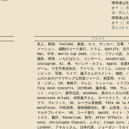
障害者は生
か？
に
者・変な人
障害者は生
か？
に
変な人R.K
TAGS
友人
,
動画
,
YouTube
,
家族
,
ネコ
,
サッカー
,
仕事
,
メーション
,
感動のコード進行
,
ドラム
,
Spotify
,
古
Mac
,
中学
,
World Cup 2006
,
バンド
,
フランス語
,
撮影
,
障害
,
いちだぱとら
,
コンサート
,
JavaScript
instagram
,
AI
,
車
,
サバンナ・カフェ
,
Apple
,
佐渡
ゲーム
,
十文字美信先生
,
アメリカ
,
ケイくん
,
Louis 
ンピック
,
写真
,
ライブ
,
薫子さんのコメント
,
感想
,
んのためのナウでヤングな邦楽シリーズ
,
精霊馬
,
ケガ
,
ヌ・ジダン
,
CM
,
車椅子
,
テレビ
,
リシャール
,
トラブ
Tiny Desk Concerts
,
USTREAM
,
藤井風
,
YMO
,
サム
ット・メセニー
,
都市伝説
,
Windows
,
南ポルトガルの笑
Genevieve Artadi
,
仲田薫子さん
,
オーケストラ
,
オ
ラマ
,
マレフィス
,
3D
,
ルーヴル美術館
,
Fête de la 
maléfices
,
中田英寿
,
賞味期限切れ
,
夢
,
お茶美
,
カ
マルチプレイヤー
,
VR
,
コード進行
,
macOS
,
ケイト・
トロス
,
書評
,
Pannellum
,
留学
,
After Effects
,
note
,
Christophe Chassol
,
ムサビ
,
Clown Core
,
Lindner
,
アキルミさん
,
日本代表
,
ジョーダン・ラカイ