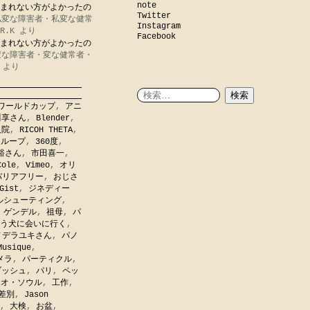
note
まれない方がよかったの
Twitter
私変な障害者・私変な健常
Instagram
R.K
より
Facebook
まれない方がよかったの
変な障害者・変な健常者・
より
ワールドカップ
,
アニ
川享さん
,
Blender
,
入院
,
RICOH THETA
,
,
ループ
,
360度
,
裕さん
,
市田喜一
,
Cole
,
Vimeo
,
オリ
バリアフリー
,
おじさ
Gist
,
ジネディー
ルシューティング
,
・ゲンデル
,
祖母
,
パ
う犬に会いに行く
,
ノデラユキさん
,
パノ
Musique
,
メラ
,
パーティクル
,
ブッシュ
,
パリ
,
ペッ
ネオ・ソウル
,
工作
,
差別
,
Jason
,
大検
,
お盆
,