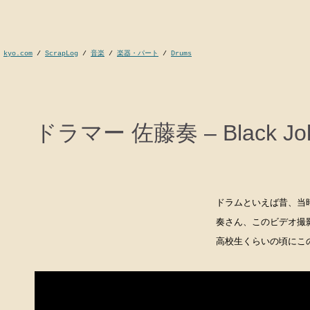
kyo.com
/
ScrapLog
/
音楽
/
楽器・パート
/
Drums
ドラマー 佐藤奏 – Black Jo
ドラムといえば昔、当
奏さん、このビデオ撮
高校生くらいの頃にこ