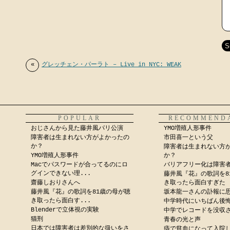
«
グレッチェン・パーラト – Live in NYC: WEAK
POPULAR
RECOMMEND
おじさんから見た藤井風パリ公演
YMO増殖人形事件
障害者は生まれない方がよかったの
市田喜一という父
か？
障害者は生まれない方
YMO増殖人形事件
か？
Macでパスワードが合ってるのにロ
バリアフリー化は障害
グインできない理...
藤井風『花』の歌詞を8
齋藤しおりさんへ
き取ったら面白すぎた
藤井風『花』の歌詞を81歳の母が聴
坂本龍一さんの訃報に
き取ったら面白す...
中学時代にいちばん後
Blenderで立体視の実験
中学でレコードを没収
猫刑
青春の光と声
日本では障害者は差別的な扱いをさ
痔で貧血になって入院