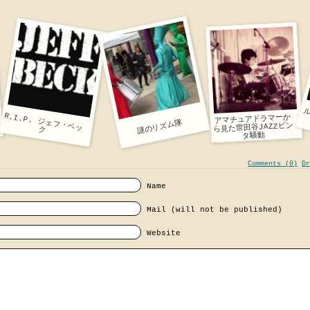
:
R.I.P. ジェフ・ベッ
アマチュアドラマーか
謎のリズム隊
ら見た世田谷JAZZビン
ク
タ騒動
Comments (0)
Dr
Name
Mail (will not be published)
Website