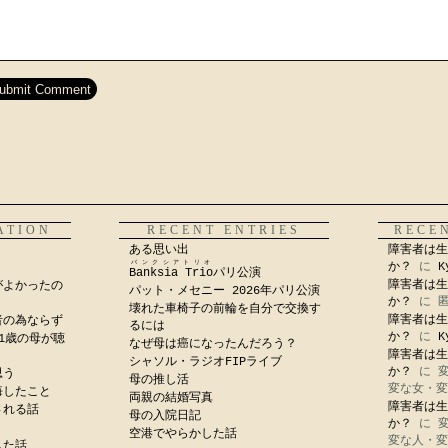
ATION
RECENT ENTRIES
RECE
ある思い出
障害者は生
バンクシアトリオ
か？
に
K
Banksia Trio
パリ公演
障害者は生
がよかったの
パット・メセニー 2026年パリ公演
か？
に
壊れた車椅子の前輪を自分で交換す
障害者は生
者の為ならず
るには
か？
に
K
1歳の母が聴
なぜ母は癌になったんだろう？
障害者は生
シャソル・ラジオFIPライブ
か？
に
思う
母の推し活
変な女・変
悔したこと
両親の結婚写真
障害者は生
される話
母の入院日記
か？
に
空港でやらかした話
変な人・変
した話