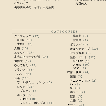
れている？
片目の犬
長谷川白紙の『草木』人力演奏
CATEGORIES
協奏曲
(2)
グラフィック
(17)
3DCG
(13)
室内楽
(1)
生成AI
(2)
ボサノバ
(4)
人物
(10)
オルタナティブ
(10)
エッセイ
(17)
アラブ音楽
(2)
本当にあった笑い話
(14)
楽器・パート
(12)
追悼文
(12)
Guitar
(1)
Drums
(10)
やってみた
(23)
Bass
(1)
フランス
(68)
映像・映画
(24)
パリ
(44)
短編
(3)
音楽
(119)
アニメーション
(2)
ワールドミュージック
(3)
CM
(2)
ロック
(20)
SF
(3)
プログレ
(4)
ホラー
(2)
ポップ
(33)
監督
(3)
J-Pop
(10)
女優
(2)
フレンチ・ポップス
(14)
アート
(13)