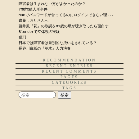
障害者は生まれない方がよかったのか？
YMO増殖人形事件
Macでパスワードが合ってるのにログインできない理...
齋藤しおりさんへ
藤井風『花』の歌詞を81歳の母が聴き取ったら面白す...
Blenderで立体視の実験
猫刑
日本では障害者は差別的な扱いをされている？
長谷川白紙の『草木』人力演奏
RECOMMENDATION
RECENT ENTRIES
RECENT COMMENTS
PAGES
CATEGORIES
TAGS