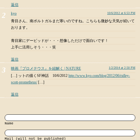
返信
kyo
10/6/2012 at 6:53 PM
青目さん、南ポルトガルまだ寒いのですね。こちらも微妙な天気が続いて
おります。
青目家にデービッドが・・・想像しただけで面白いです！
上手に活用しそう・・・笑
返信
1/2/2014 at 2:50 PM
映画『プロメテウス』を紐解く | NATURE
[…] ットの描くSF神話 10/6/2012
http://www.kyo.com/blog/2012/06/ridley-
scott-prometheus/
[…]
返信
Name
Mail (will not be published)