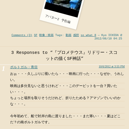
アバター2 予告編
Comments (3)
SF
映像・映画
Tags:
動画
感想
so what 8
— Kyo ICHIDA @
2012/06/10 04:25
3 Responses to “『プロメテウス』リドリー・スコ
ットの描くSF神話”
10/6/2012 at 3:55 PM
ポルトガル・青目
おぉ・・・久しぶりに覗いたら・・・映画に行った・・・なぜか、うれし
い。
映画は多分見ないと思うけれど・・・このデービットを一台？買いた
い・・・。
ちょっと場所を取りそうだけれど、折りたためる？アマゾンでいいのか
な・・・。
今年初めて、船で対岸の島に渡りました・・・まだ寒い・・・夏はどこ
だ？の南ポルトガルです。