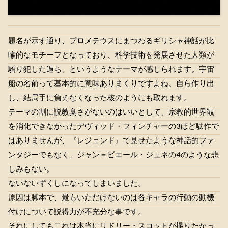
題名が示す通り、プロメテウスにまつわるギリシャ神話が比
喩的なモチーフとなっており、科学技術を発展させた人類が
驕り犯した過ち、というようなテーマが感じられます。宇宙
船の名前って基本的に意味ありまくりですよね。自ら作り出
し、結局手に負えなくなった核のようにも取れます。
テーマの割に説教臭さがないのはいいとして、宗教的世界観
を消化できなかったデヴィッド・フィンチャーの3ほど駄作で
はありませんが、『レジェンド』で見せたような神話的ファ
ンタジーでもなく、ジャン＝ピエール・ジュネの4のような悲
しみもない。
ないないずくしになってしまいました。
原因は脚本で、最もいただけないのは各キャラの行動の動機
付けについて説得力が不充分な事です。
それにしてもこれは本当にリドリー・スコットが撮りたかっ