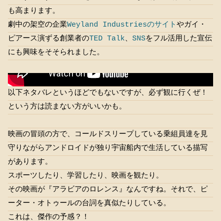
も高まります。
劇中の架空の企業
Weyland Industriesのサイト
やガイ・
ピアース演ずる創業者の
TED Talk
、
SNS
をフル活用した宣伝
にも興味をそそられました。
以下ネタバレというほどでもないですが、必ず観に行くぜ！
という方は読まない方がいいかも。
映画の冒頭の方で、コールドスリープしている乗組員達を見
守りながらアンドロイドが独り宇宙船内で生活している描写
があります。
スポーツしたり、学習したり、映画を観たり。
その映画が『アラビアのロレンス』なんですね。それで、ピ
ーター・オトゥールの台詞を真似たりしている。
これは、傑作の予感？！