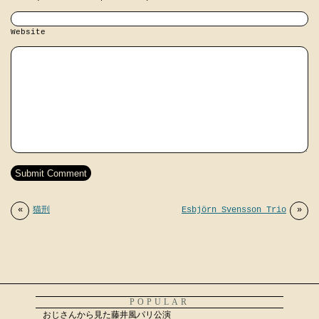
Website
«
猫刑
Esbjörn Svensson Trio
»
POPULAR
おじさんから見た藤井風パリ公演