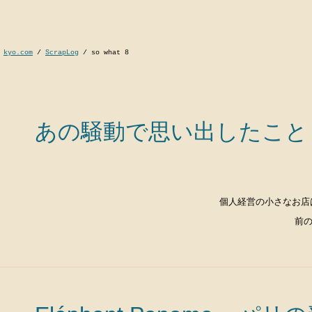
kyo.com
/
ScrapLog
/
so what 8
あの騒動で思い出したこと
個人経営の小さなお店
前の