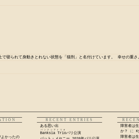
上で寝られて身動きとれない状態を「猫刑」と名付けています。 幸せの重さ
ATION
RECENT ENTRIES
RECE
ある思い出
障害者は生
バンクシアトリオ
か？
に
K
Banksia Trio
パリ公演
障害者は生
がよかったの
パット・メセニー 2026年パリ公演