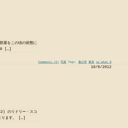
 部屋をこの頃の状態に
 […]
Comments (2)
写真
Tags:
蚤の市
家具
so what 8
10/6/2012
2) のリドリー・スコ
ります。 […]