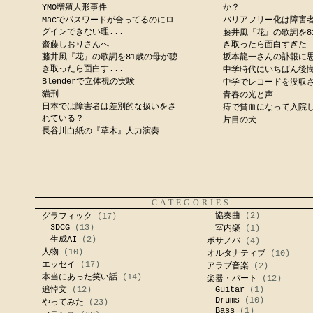
YMO増殖人形事件
か？
Macでパスワードが合ってるのにロ
バリアフリー化は障害
グインできない理...
藤井風『花』の歌詞を8
齋藤しおりさんへ
き取ったら面白すぎた
藤井風『花』の歌詞を81歳の母が聴
坂本龍一さんの訃報に
き取ったら面白す...
中学時代にいちばん後
Blenderで立体視の実験
中学でレコードを没収
猫刑
青春の光と声
日本では障害者は差別的な扱いをさ
痔で貧血になって入院
れている？
片目の犬
長谷川白紙の『草木』人力演奏
CATEGORIES
協奏曲
(2)
グラフィック
(17)
3DCG
(13)
室内楽
(1)
生成AI
(2)
ボサノバ
(4)
人物
(10)
オルタナティブ
(10)
エッセイ
(17)
アラブ音楽
(2)
本当にあった笑い話
(14)
楽器・パート
(12)
追悼文
(12)
Guitar
(1)
Drums
(10)
やってみた
(23)
Bass
(1)