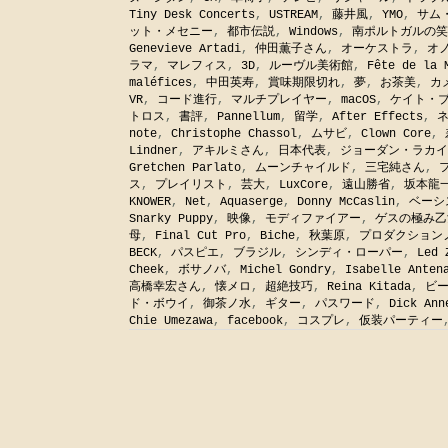
Tiny Desk Concerts
,
USTREAM
,
藤井風
,
YMO
,
サム
ット・メセニー
,
都市伝説
,
Windows
,
南ポルトガルの笑
Genevieve Artadi
,
仲田薫子さん
,
オーケストラ
,
オ
ラマ
,
マレフィス
,
3D
,
ルーヴル美術館
,
Fête de la 
maléfices
,
中田英寿
,
賞味期限切れ
,
夢
,
お茶美
,
カ
VR
,
コード進行
,
マルチプレイヤー
,
macOS
,
ケイト・
トロス
,
書評
,
Pannellum
,
留学
,
After Effects
,
note
,
Christophe Chassol
,
ムサビ
,
Clown Core
,
Lindner
,
アキルミさん
,
日本代表
,
ジョーダン・ラカイ
Gretchen Parlato
,
ムーンチャイルド
,
三宅純さん
,
ス
,
プレイリスト
,
芸大
,
LuxCore
,
遠山勝省
,
坂本龍
KNOWER
,
Net
,
Aquaserge
,
Donny McCaslin
,
ベーシ
Snarky Puppy
,
映像
,
モディファイアー
,
ゲスの極み乙
母
,
Final Cut Pro
,
Biche
,
秋葉原
,
プロダクション
BECK
,
パスピエ
,
ブラジル
,
シンディ・ローパー
,
Led 
Cheek
,
ボサノバ
,
Michel Gondry
,
Isabelle Anten
高橋幸宏さん
,
懐メロ
,
超絶技巧
,
Reina Kitada
,
ビ
ド・ボウイ
,
御茶ノ水
,
ギター
,
パスワード
,
Dick Ann
Chie Umezawa
,
facebook
,
コスプレ
,
仮装パーティー