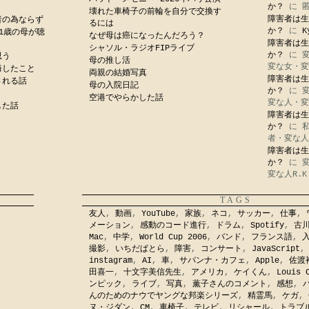
か？
に
壊れた車椅子の前輪を自分で交換す
障害者は生
者の為ならず
るには
か？
に
K
1歳の母が聴
なぜ母は癌になったんだろう？
障害者は生
シャソル・ラジオFIPライブ
か？
に
思う
母の推し活
変な女・変
悔したこと
両親の結婚写真
障害者は生
される話
母の入院日記
か？
に
空港でやらかした話
変な人・変
した話
障害者は生
か？
に
者・変な人
障害者は生
か？
に
変な人R.K
TAGS
友人
,
動画
,
YouTube
,
家族
,
ネコ
,
サッカー
,
仕事
,
メーション
,
感動のコード進行
,
ドラム
,
Spotify
,
古
Mac
,
中学
,
World Cup 2006
,
バンド
,
フランス語
,
撮影
,
いちだぱとら
,
障害
,
コンサート
,
JavaScript
instagram
,
AI
,
車
,
サバンナ・カフェ
,
Apple
,
佐渡
田喜一
,
十文字美信先生
,
アメリカ
,
ケイくん
,
Louis 
ンピック
,
ライブ
,
写真
,
薫子さんのコメント
,
感想
,
んのためのナウでヤングな邦楽シリーズ
,
精霊馬
,
ケガ
,
ヌ・ジダン
,
CM
,
車椅子
,
テレビ
,
リシャール
,
トラブ