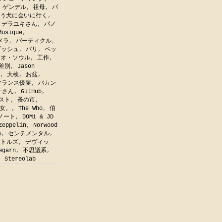
・ゲンデル
,
祖母
,
パ
う犬に会いに行く
,
ノデラユキさん
,
パノ
Musique
,
メラ
,
パーティクル
,
ブッシュ
,
パリ
,
ペッ
ネオ・ソウル
,
工作
,
差別
,
Jason
,
大検
,
お盆
,
フランス優勝
,
バカン
一さん
,
GitHub
,
スト
,
蚤の市
,
女。
,
The Who
,
伯
ノート
,
DOMi & JD
Zeppelin
,
Norwood
a
,
センチメンタル
,
ートルズ
,
デヴィッ
egarn
,
不思議系
,
,
Stereolab