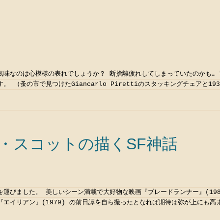
気味なのは心模様の表れでしょうか？ 断捨離疲れしてしまっていたのかも…
 （蚤の市で見つけたGiancarlo Pirettiのスタッキングチェアと1930
・スコットの描くSF神話
運びました。 美しいシーン満載で大好物な映画『ブレードランナー』(198
エイリアン』(1979) の前日譚を自ら撮ったとなれば期待は弥が上にも高ま