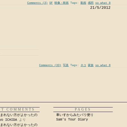
Comments (3)
SF
映像・映画
Tags:
動画
感想
so what 8
21/5/2012
。
Comments (33)
写真
Tags:
ネコ
家族
so what 8
NT COMMENTS
PAGES
まれない方がよかったの
車いすからみたパリ便り
Sam's Tour Diary
yo ICHIDA
より
まれない方がよかったの