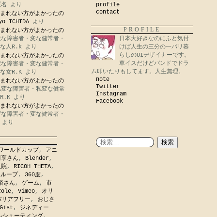
匿名
より
profile
contact
まれない方がよかったの
yo ICHIDA
より
PROFILE
まれない方がよかったの
変な障害者・変な健常者・
日本大好きなのにふと気付
な人R.k
より
けば人生の三分の一パリ暮
らしのUIデザイナーです。
まれない方がよかったの
車イスだけどバンドでドラ
変な障害者・変な健常者・
ム叩いたりもしてます。人生無理。
な女R.K
より
note
まれない方がよかったの
Twitter
私変な障害者・私変な健常
Instagram
R.K
より
Facebook
まれない方がよかったの
変な障害者・変な健常者・
より
ワールドカップ
,
アニ
川享さん
,
Blender
,
入院
,
RICOH THETA
,
,
ループ
,
360度
,
裕さん
,
ゲーム
,
市
Cole
,
Vimeo
,
オリ
バリアフリー
,
おじさ
Gist
,
ジネディー
ルシューティング
,