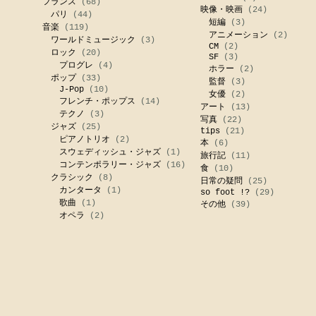
フランス
(68)
映像・映画
(24)
パリ
(44)
短編
(3)
音楽
(119)
アニメーション
(2)
ワールドミュージック
(3)
CM
(2)
ロック
(20)
SF
(3)
プログレ
(4)
ホラー
(2)
ポップ
(33)
監督
(3)
J-Pop
(10)
女優
(2)
フレンチ・ポップス
(14)
アート
(13)
テクノ
(3)
写真
(22)
ジャズ
(25)
tips
(21)
ピアノトリオ
(2)
本
(6)
スウェディッシュ・ジャズ
(1)
旅行記
(11)
コンテンポラリー・ジャズ
(16)
食
(10)
クラシック
(8)
日常の疑問
(25)
カンタータ
(1)
so foot !?
(29)
歌曲
(1)
その他
(39)
オペラ
(2)