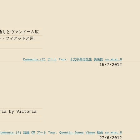
通りとヴァンドーム広
ー・フィアットと造
Comments (2)
アート
Tags:
十文字美信先生
美術館
so what 8
15/7/2012
by Victoria
Comments (4)
短編
CM
アート
Tags:
Quentin Jones
Vimeo
動画
so what 8
27/6/2012