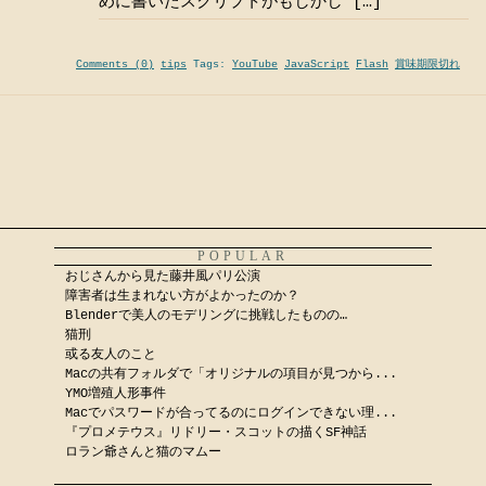
めに書いたスクリプトがもしかし […]
Comments (0)
tips
Tags:
YouTube
JavaScript
Flash
賞味期限切れ
POPULAR
おじさんから見た藤井風パリ公演
障害者は生まれない方がよかったのか？
Blenderで美人のモデリングに挑戦したものの…
猫刑
或る友人のこと
Macの共有フォルダで「オリジナルの項目が見つから...
YMO増殖人形事件
Macでパスワードが合ってるのにログインできない理...
『プロメテウス』リドリー・スコットの描くSF神話
ロラン爺さんと猫のマムー