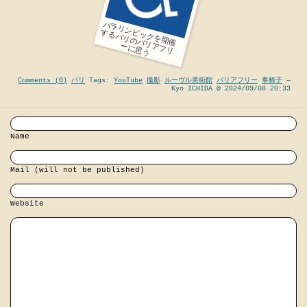
パ
ラ
リ
ン
ッ
ク
を
開
催
る
パ
リ
の
バ
リ
フ
リ
に
思
ピ
す
ア
ー
う
Comments (0)
パリ
Tags:
YouTube
撮影
ルーヴル美術館
バリアフリー
車椅子
—
Kyo ICHIDA @ 2024/09/08 20:33
Name
Mail (will not be published)
Website