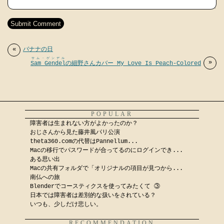
«
バナナの日
サム・ゲンデル
»
Sam Gendel
の細野さんカバー My Love Is Peach-Colored
POPULAR
障害者は生まれない方がよかったのか？
おじさんから見た藤井風パリ公演
theta360.comの代替はPannellum...
Macの移行でパスワードが合ってるのにログインでき...
ある思い出
Macの共有フォルダで「オリジナルの項目が見つから...
南仏への旅
Blenderでコースティクスを使ってみたくて ③
日本では障害者は差別的な扱いをされている？
いつも、少しだけ悲しい。
RECOMMENDATION