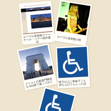
ルーヴル美術館ヴァー
ルーヴル美術館の怪
チャル・ツアー制作裏
話
ク
リ
ス
凱
旋
門
梱
包
を360
度
で
撮
っ
て
み
怪力の人に車椅子ごと
ト
の
た
持ち上げてもらった話