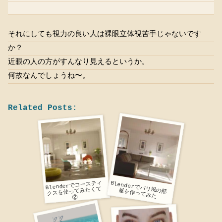
それにしても視力の良い人は裸眼立体視苦手じゃないです
か？
近眼の人の方がすんなり見えるというか。
何故なんでしょうね〜。
Related Posts:
Blenderでコースティ
クスを使ってみたくて
Blenderでパリ風の部屋を作ってみた
②