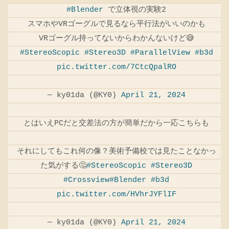
#Blender
で立体視の実験2
スマホやVRゴーグルで見るなら平行法がいいのかも
VRゴーグル持ってないからわかんないけど😅
#StereoScopic
#Stereo3D
#ParallelView
#b3d
pic.twitter.com/7CtcQpalRO
— ky01da (@KY0)
April 21, 2024
とはいえPCだと交差法の方が簡単だから一応こちらも
それにしてもこれ何の像？美術予備校では見たことなかっ
た気がする🤔
#StereoScopic
#Stereo3D
#Crossview
#Blender
#b3d
pic.twitter.com/HVhrJYFlIF
— ky01da (@KY0)
April 21, 2024