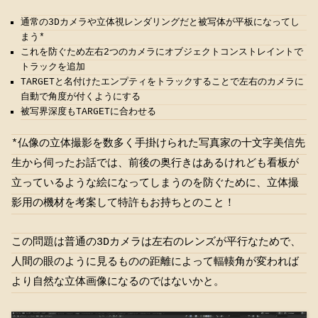
通常の3Dカメラや立体視レンダリングだと被写体が平板になってし
まう*
これを防ぐため左右2つのカメラにオブジェクトコンストレイントで
トラックを追加
TARGETと名付けたエンプティをトラックすることで左右のカメラに
自動で角度が付くようにする
被写界深度もTARGETに合わせる
*仏像の立体撮影を数多く手掛けられた写真家の十文字美信先
生から伺ったお話では、前後の奥行きはあるけれども看板が
立っているような絵になってしまうのを防ぐために、立体撮
影用の機材を考案して特許もお持ちとのこと！
この問題は普通の3Dカメラは左右のレンズが平行なためで、
人間の眼のように見るものの距離によって輻輳角が変われば
より自然な立体画像になるのではないかと。