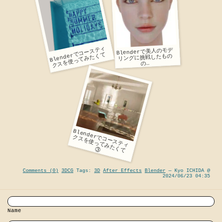
コ
ー
ス
テ
ィ
ク
ス
を
使
っ
て
み
た
く
Blenderで美人のモデ
Blender
で
て
リングに挑戦したもの
の…
コ
ー
ス
テ
ィ
ス
を
使
っ
て
み
た
Blenderで
ク
く
て ③
Comments (0)
3DCG
Tags:
3D
After Effects
Blender
— Kyo ICHIDA @
2024/06/23 04:35
Name