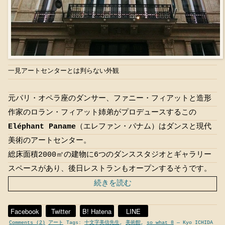
一見アートセンターとは判らない外観
元パリ・オペラ座のダンサー、ファニー・フィアットと造形
作家のロラン・フィアット姉弟がプロデュースするこの
Eléphant Paname
（エレファン・パナム）はダンスと現代
美術のアートセンター。
総床面積2000㎡の建物に6つのダンススタジオとギャラリー
スペースがあり、後日レストランもオープンするそうです。
続きを読む
Facebook
Twitter
B! Hatena
LINE
Comments (2)
アート
Tags:
十文字美信先生
,
美術館
,
so what 8
— Kyo ICHIDA