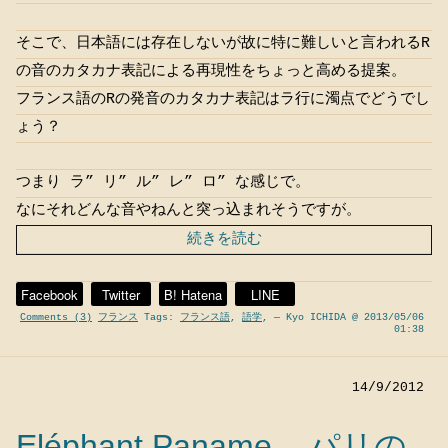
そこで、日本語には存在しないが故に特に難しいと言われるR
の音のカタカナ表記による再現性をちょっと高める提案。
フランス語のRの発音のカタカナ表記はラ行に濁点でどうでし
ょう？
つまり ラ” リ” ル” レ” ロ” な感じで。
なにそれどんな音やねんと突っ込まれそうですが。
続きを読む
Facebook
Twitter
B! Hatena
LINE
Comments (3)
フランス
Tags:
フランス語
,
語学
,
— Kyo ICHIDA @ 2013/05/06
01:38
14/9/2012
Eléphant Paname – パリの