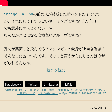
indigo la End
の前の人が結成した新バンドだそうです
が、それにしてもすっごいネーミングですねΣ(ﾟд ﾟ;)
でも意外にゲスじゃない！ｗ
なんだかクセになる心地良いグルーヴですね！
弾丸が薬莢ごと飛んでる？マシンガンの銃身が上向き過ぎ？
そんなこたぁいいんです。そゆこと言うからおじさんはウザ
がられるんぢゃ。
続きを読む
Facebook
Twitter
B! Hatena
LINE
4
Comments (0)
J-Pop
,
音楽
Tags:
動画
,
YouTube
,
おじさんのためのナウでヤング
な邦楽シリーズ
,
ゲスの極み乙女。
— Kyo ICHIDA @ 2013/05/12 02:17
7/5/2013