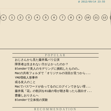
@ 2012/09/14 23:55
«
1
2
3
4
5
6
7
8
9
10
11
12
POPULAR
おじさんから見た藤井風パリ公演
障害者は生まれない方がよかったのか？
Blenderで美人のモデリングに挑戦したものの…
Macの共有フォルダで「オリジナルの項目が見つから...
YMO増殖人形事件
或る友人のこと
Macでパスワードが合ってるのにログインできない理...
藤井風『花』の歌詞を81歳の母が聴き取ったら面白す...
齋藤しおりさんへ
Blenderで立体視の実験
RECOMMENDATION