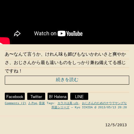
あ〜なんて言うか、けれん味も媚びもないかわいさと爽やか
さ、おじさんから最も遠いものをしっかり兼ね備えてる感じ
ですね！
続きを読む
Facebook
Twitter
B! Hatena
LINE
Comments (2)
J-Pop
,
音楽
Tags:
カラスは真っ白
,
おじさんのためのナウでヤングな
邦楽シリーズ
— Kyo ICHIDA @ 2013/05/13 20:20
12/5/2013