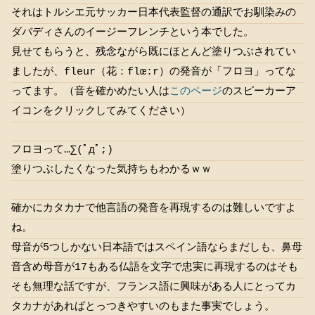
それはトルシエ元サッカー日本代表監督の通訳でお馴染みの
ダバディさんのイージーフレンチという本でした。
見せてもらうと、残念ながら既にほとんど塗りつぶされてい
ましたが、fleur（花：flœ:r）の発音が「フロヨ」ってな
ってます。（音を確かめたい人は
このページ
のスピーカーア
イコンをクリックしてみてください）
フロヨって…∑(ﾟдﾟ;)
塗りつぶしたくなった気持ちもわかるｗｗ
確かにカタカナで他言語の発音を再現するのは難しいですよ
ね。
母音が5つしかない日本語ではスペイン語ならまだしも、鼻母
音含め母音が17もある仏語を文字で忠実に再現するのはそも
そも無理な話ですが、フランス語に興味がある人にとってカ
タカナがあればとっつきやすいのもまた事実でしょう。