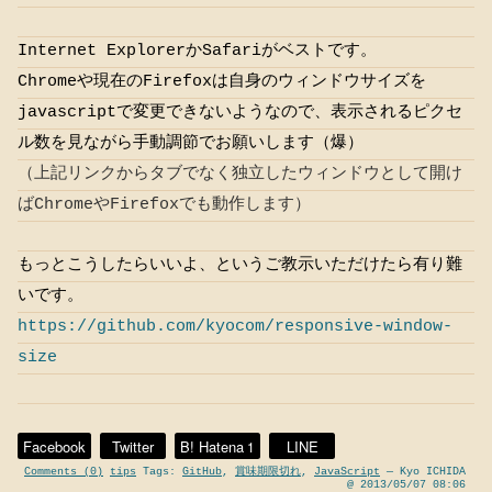
Internet ExplorerかSafariがベストです。
Chromeや現在のFirefoxは自身のウィンドウサイズを
javascriptで変更できないようなので、表示されるピクセ
ル数を見ながら手動調節でお願いします（爆）
（上記リンクからタブでなく独立したウィンドウとして開け
ばChromeやFirefoxでも動作します）
もっとこうしたらいいよ、というご教示いただけたら有り難
いです。
https://github.com/kyocom/responsive-window-
size
Facebook
Twitter
B! Hatena
LINE
1
Comments (0)
tips
Tags:
GitHub
,
賞味期限切れ
,
JavaScript
— Kyo ICHIDA
@ 2013/05/07 08:06