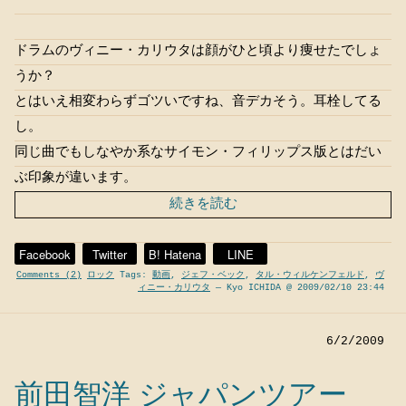
ドラムのヴィニー・カリウタは顔がひと頃より痩せたでしょ
うか？
とはいえ相変わらずゴツいですね、音デカそう。耳栓してる
し。
同じ曲でもしなやか系なサイモン・フィリップス版とはだい
ぶ印象が違います。
続きを読む
Facebook
Twitter
B! Hatena
LINE
Comments (2)
ロック
Tags:
動画
,
ジェフ・ベック
,
タル・ウィルケンフェルド
,
ヴ
ィニー・カリウタ
— Kyo ICHIDA @ 2009/02/10 23:44
6/2/2009
前田智洋 ジャパンツアー