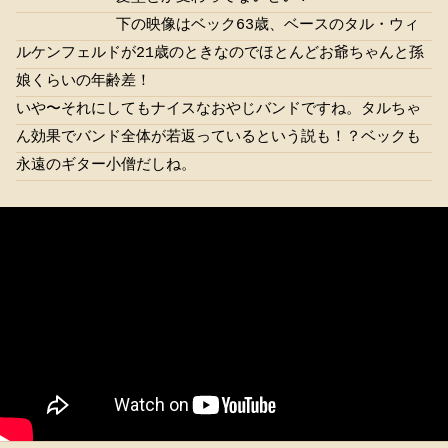
下の映像はベック63歳、ベースのタル・ウィ
ルケンフェルドが21歳のときなのでほとんどお爺ちゃんと孫
娘くらいの年齢差！
いや〜それにしてもナイスなおやじバンドですね。タルちゃ
ん効果でバンド全体が若返っているという説も！？ベックも
永遠のギター小僧だしね。
（この動画、去年何度か消されてたんでまた消えるかも…）