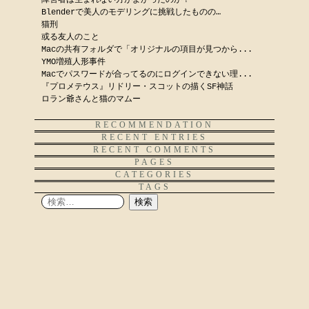
障害者は生まれない方がよかったのか？
Blenderで美人のモデリングに挑戦したものの…
猫刑
或る友人のこと
Macの共有フォルダで「オリジナルの項目が見つから...
YMO増殖人形事件
Macでパスワードが合ってるのにログインできない理...
『プロメテウス』リドリー・スコットの描くSF神話
ロラン爺さんと猫のマムー
RECOMMENDATION
RECENT ENTRIES
RECENT COMMENTS
PAGES
CATEGORIES
TAGS