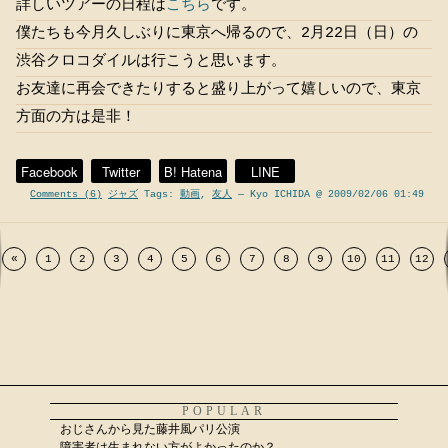
詳しいツアーの日程は
こちら
です。
僕たちも今月久しぶりに東京へ帰るので、2月22日（日）の
渋谷クロコダイルは行こうと思います。
お友達に再会できたりすると盛り上がって嬉しいので、東京
方面の方は是非！
Facebook
Twitter
B! Hatena
LINE
Comments (6)
ジャズ
Tags:
動画
,
友人
— Kyo ICHIDA @ 2009/02/06 01:49
«
1
2
3
4
5
6
7
8
9
10
11
12
POPULAR
おじさんから見た藤井風パリ公演