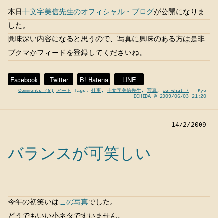
本日
十文字美信先生のオフィシャル・ブログ
が公開になりま
した。
興味深い内容になると思うので、写真に興味のある方は是非
ブクマかフィードを登録してくださいね。
Facebook
Twitter
B! Hatena
LINE
Comments (8)
アート
Tags:
仕事
,
十文字美信先生
,
写真
,
so what 7
— Kyo
ICHIDA @ 2009/06/03 21:20
14/2/2009
バランスが可笑しい
今年の初笑いは
この写真
でした。
どうでもいい小ネタですいません。