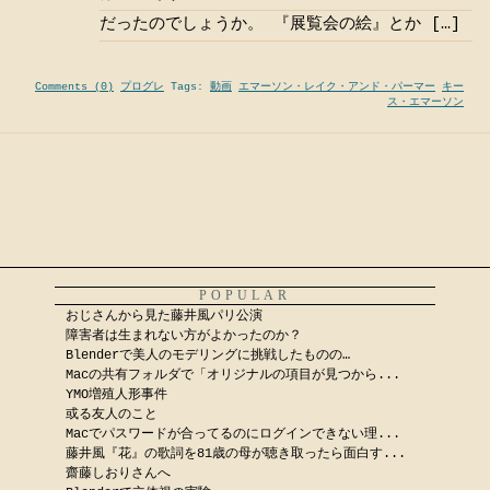
だったのでしょうか。 『展覧会の絵』とか […]
Comments (0)
プログレ
Tags:
動画
エマーソン・レイク・アンド・パーマー
キー
ス・エマーソン
POPULAR
おじさんから見た藤井風パリ公演
障害者は生まれない方がよかったのか？
Blenderで美人のモデリングに挑戦したものの…
Macの共有フォルダで「オリジナルの項目が見つから...
YMO増殖人形事件
或る友人のこと
Macでパスワードが合ってるのにログインできない理...
藤井風『花』の歌詞を81歳の母が聴き取ったら面白す...
齋藤しおりさんへ