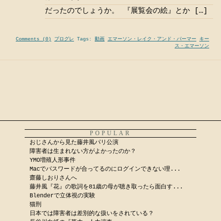
だったのでしょうか。 『展覧会の絵』とか […]
Comments (0)
プログレ
Tags:
動画
エマーソン・レイク・アンド・パーマー
キー
ス・エマーソン
POPULAR
おじさんから見た藤井風パリ公演
障害者は生まれない方がよかったのか？
YMO増殖人形事件
Macでパスワードが合ってるのにログインできない理...
齋藤しおりさんへ
藤井風『花』の歌詞を81歳の母が聴き取ったら面白す...
Blenderで立体視の実験
猫刑
日本では障害者は差別的な扱いをされている？