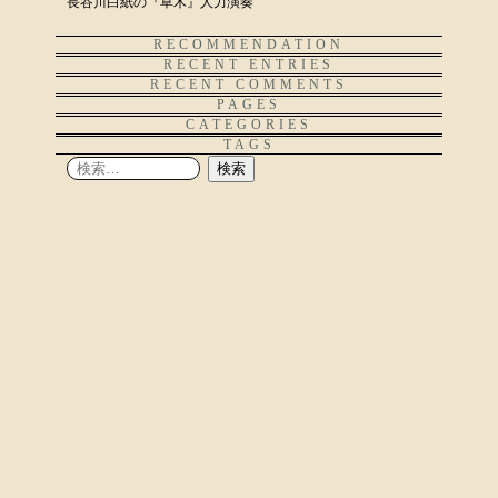
長谷川白紙の『草木』人力演奏
RECOMMENDATION
RECENT ENTRIES
RECENT COMMENTS
PAGES
CATEGORIES
TAGS