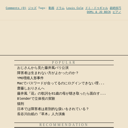
Comments (0)
ジャズ
Tags:
動画
ドラム
Louis Cole
ドミ・ドゥギャル
超絶技巧
DOMi & JD BECK
ピアノ
POPULAR
おじさんから見た藤井風パリ公演
障害者は生まれない方がよかったのか？
YMO増殖人形事件
Macでパスワードが合ってるのにログインできない理...
齋藤しおりさんへ
藤井風『花』の歌詞を81歳の母が聴き取ったら面白す...
Blenderで立体視の実験
猫刑
日本では障害者は差別的な扱いをされている？
長谷川白紙の『草木』人力演奏
RECOMMENDATION