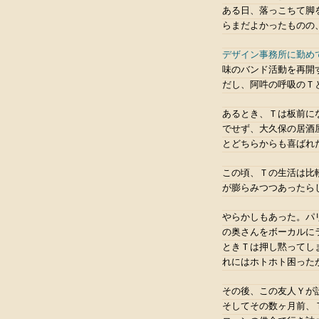
ある日、落っこちて脚
らまだよかったものの
デザイン事務所に勤め
味のバンド活動を再開
だし、阿吽の呼吸のＴ
あるとき、Ｔは板前に
でせず、大久保の居酒
とどちらからも喜ばれ
この頃、Ｔの生活は比
が膨らみつつあったら
やらかしもあった。パ
の奥さんをボーカルに
ときＴは押し黙ってし
れにはホトホト困った
その後、この友人Ｙが
そしてその数ヶ月前、