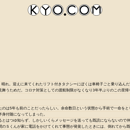
時、晴れ。迎えに来てくれたリフト付きタクシーにぼくは車椅子ごと乗り込ん
見舞うためだ。コロナ対策としての渡航制限がなくなり3年半ぶりのこの里帰
kyocom
。
たのは5年も前のことだったらしい。余命数日という状態から手術で一命をと
半身付随になってしまった。
るとはつゆ知らず、しかしいくらメッセージを送っても既読にならないので仲
間のＳくんが家に電話をかけてくれて事態が発覚したときには、倒れてから既