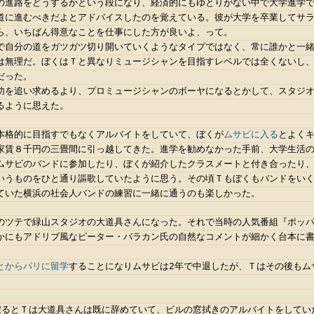
の進路をどうするかという段になり、経済的にもゆとりがない中で大学進学
道に進むべきだよとアドバイスしたのを覚えている。彼が大学を卒業してサ
ら、いちばん得意なことを仕事にした方が良いよ、って。
で自分の道をガツガツ切り開いていくようなタイプではなく、常に誰かと一
は無理だ。ぼくはＴと異なりミュージシャンを目指すレベルでは全くないし
だった。
功を追い求めるより、プロミュージシャンのボーヤになるとかして、スタジ
るように思えた。
本格的に目指すでもなくアルバイトをしていて、ぼくが
ムサビに入る
とよく
家賃８千円の三畳間に引っ越してきた。進学を勧めなかった手前、大学生活
ムサビのバンドに参加したり、ぼくが紹介したクラスメートと付き合ったり
いうものをひと通り謳歌していたように思う。その頃Ｔもぼくもバンドをい
ていた横浜の社会人バンドの練習に一緒に通うのも楽しかった。
のツテで緑山スタジオの大道具さんになった。それで当時の人気番組『ポッパ
かにもアドリブ風なピーター・バラカン氏の自然なコメントが細かく台本に
とからパリに留学
することになりムサビは2年で中退したが、Ｔはその後もム
戻るとＴは大道具さんは既に辞めていて、ビルの窓拭きのアルバイトをしてい