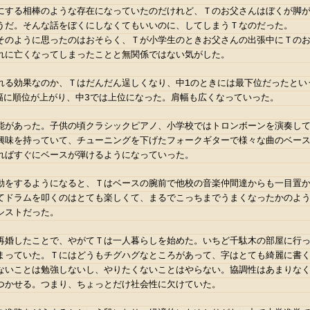
にする相棒のような存在になっていたのだけれど、Ｔのお父さんはぼくが脚
うだ。そんな話をぼくにしなくてもいいのに、してしまうＴなのだった。
そのように思ったのはおそらく、Ｔが小学生のときお父さんの出張中にＴの
れに亡くなってしまったことと無関係ではない気がした。
れる効果なのか、Ｔはだんだん逞しくなり、中1のときには最下位だったとい
大幅に順位が上がり、中3では上位になった。肩幅も広くなっていった。
能があった。子供の頃クラシックピアノ、小学校ではトロンボーンを演奏し
興味を持っていて、チューニングを下げたフォークギターで様々な曲のベー
ればすぐにベースが弾けるようになっていった。
動をするようになると、Ｔはベースの腕前で他校の音楽仲間達からも一目置
てドラムを叩くのはとても楽しくて、まるでこっちまでうまくなったかのよ
シストだった。
再婚したことで、やがてＴは一人暮らしを始めた。いちど千駄木の部屋に行
まっていた。Ｔにはどうもチグハグなところがあって、字はとても綺麗に書
ないことは勉強しないし、やりたくないことはやらない。協調性はあまりな
つかせる。つまり、ちょっとだけ社会性に欠けていた。