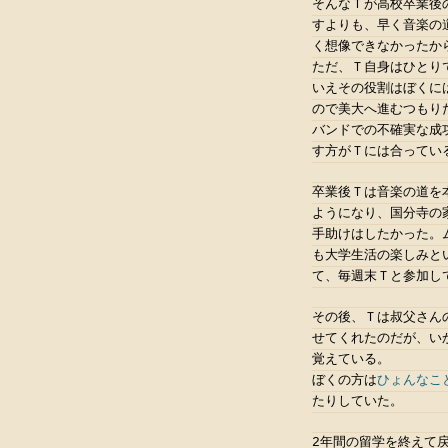
そんなＴが高校卒業後
すよりも、早く音楽の
く想像できなかったか
ただ、Ｔ自身はひとり
いえその役割はぼくに
ので美大へ進むつもり
バンドでの不確実な成
す方がＴには合ってい
卒業後Ｔは音楽の道を
ようになり、国分寺の
手助けはしたかった。
も大学生活の楽しみと
て、毎週末Ｔと参加し
その後、Ｔは叔父さん
せてくれたのだが、い
覚えている。
ぼくの方は
ひょんなこ
たりしていた。
2年間の留学を終えて