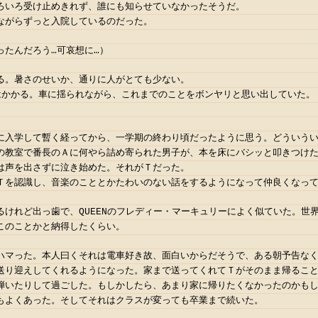
ろいろ受け止めきれず、誰にも知らせていなかったそうだ。
ながらずっと入院しているのだった。
ったんだろう…可哀想に…）
る。暑さのせいか、通りに人がとても少ない。
はかかる。車に揺られながら、これまでのことをボンヤリと思い出していた。
に入学して暫く経ってから、一学期の終わり頃だったように思う。どういう
の教室で番長のＡに何やら詰め寄られた男子が、本を床にバシッと叩きつけ
は声を出さずに泣き始めた。それがＴだった。
Ｔを認識し、音楽のこととかたわいのない話をするようになって仲良くなっ
るけれど出っ歯で、QUEENのフレディー・マーキュリーによく似ていた。世
このことかと納得したくらい。
ハマった。本人曰くそれは電車好き故、面白いからだそうで、ある朝予告な
送り迎えしてくれるようになった。家まで送ってくれてＴがそのまま帰るこ
弾いたりして過ごした。もしかしたら、あまり家に帰りたくなかったのかも
もよくあった。そしてそれはクラスが変っても卒業まで続いた。