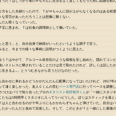
まったＴはしっかり者のＨちゃんに生活を立て直してもらうために結婚を頼
り方をした夫婦だったので、ＴがＨちゃんに頭が上がらなくなるのはある程
々な苦労があっただろうことは想像に難くない。
んだん暗くなっていった。
子宝に恵まれ、Ｔは社食の調理師として働いていた。
たと思う」と、自分自身で納得がいったというような調子で言う。
みると、今までの様々な事柄に説明がつくように思えた。
会うＴはやがて、アルコール依存症のような様相を呈し始めた。隠れてコン
強いストレスに晒されていることだけは見て取れたけれど、詳しくは話した
に生きるよ…」とうつむきながら言うだけなのだった。
ち合わせに来れるかどうかがだんだん心配事になってはいたけれど、2017年
って凄く楽しかった。友人Ｃくんの営む
ベース専門店
に行ってベースを調整
めつけはパリで知り合ったプロの
ギタリスト前田智洋くん
が「一緒にスタジ
くたちは1時間早くスタジオに入ってリハビリした。ぼくはスティックを落と
Ｔは人と合わせるのが十年ぶりにもかかわらずちゃんと弾けていた。自分は
したかったんだと改めて自覚した。そして、このときがＴと一緒にした最後