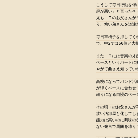
こうして毎日行動を伴
起が悪い」と言ったそ
尤も、Ｔのお父さんが
り、幼い弟さんを道連
毎日車椅子を押してく
で、中2では50位と
また、Ｔには音楽の才
ベースというパートに
やがて曲さえ知ってい
高校になってバンド活
が弾くベースに合わせ
頼りになる自慢のベー
その頃Ｔのお父さんが
狭い汚部屋と化してし
能力は高いのに興味の
ない発言で周囲を凍り