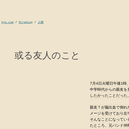
kyo.com
/
ScrapLog
/
人物
或る友人のこと
7月4日火曜日午後1
中学時代からの親友を
したかったことだった
親友Ｔが脳出血で倒れ
メージを受けており左
そんなことになってい
たところ、元バンド仲