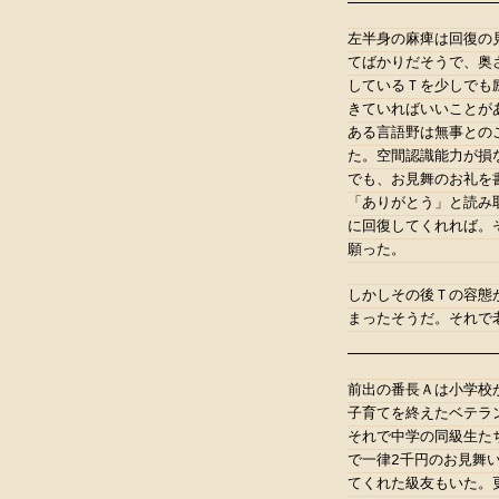
左半身の麻痺は回復の
てばかりだそうで、奥
しているＴを少しでも
きていればいいことが
ある言語野は無事との
た。空間認識能力が損
でも、お見舞のお礼を
「ありがとう」と読み
に回復してくれれば。
願った。
しかしその後Ｔの容態
まったそうだ。それで
前出の番長Ａは小学校
子育てを終えたベテラ
それで中学の同級生た
で一律2千円のお見舞
てくれた級友もいた。