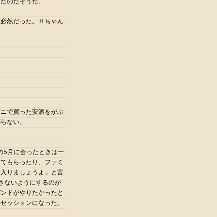
んだのだそうだ。
度必然だった。Ｈちゃん
ビニで買った安酒をがぶ
がらない。
の5月に会ったときは一
してもらったり、ファミ
オ入りましょうよ」と言
さないようにするのが
バンドがやりたかったと
のセッションになった。