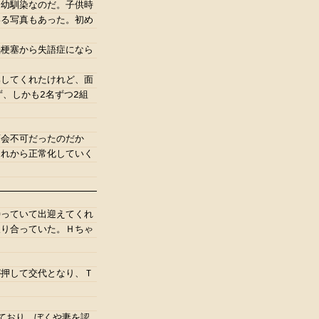
る幼馴染なのだ。子供時
いる写真もあった。初め
脳梗塞から失語症になら
集してくれたけれど、面
、しかも2名ずつ2組
面会不可だったのだか
これから正常化していく
待っていて出迎えてくれ
取り合っていた。Ｈちゃ
が押して交代となり、Ｔ
ており、ぼくや妻を認