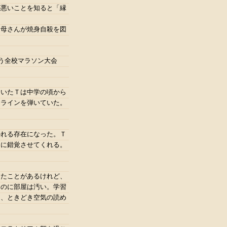
が悪いことを知ると「縁
お母さんが焼身自殺を図
う全校マラソン大会
ていたＴは中学の頃から
スラインを弾いていた。
かれる存在になった。Ｔ
うに錯覚させてくれる。
ったことがあるけれど、
くのに部屋は汚い。学習
く、ときどき空気の読め