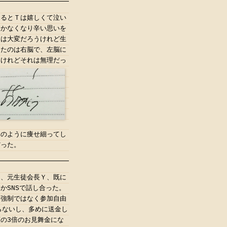
きるとＴは嬉しくて泣い
利かなくなり辛い思いを
リは大変だろうけれど生
けたのは右脳で、左脳に
いけれどそれは無理だっ
木のように痩せ細ってし
だった。
て、元生徒会長Ｙ、既に
かSNSで話し合った。
ん強制ではなく参加自由
らないし、多めに送金し
の3倍のお見舞金にな