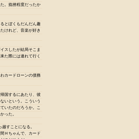
った。捻挫程度だったか
きるとぼくもだんだん趣
いたけれど、音楽が好き
バイスしたが結局そこま
が来た際には連れて行く
じわカードローンの債務
え帰国するにあたり、彼
来ないという。こういう
れていたのだろうか。こ
なかった。
っ越すことになる。
仲間Ｈちゃんで、カード