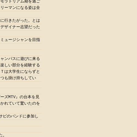
でモラトリアム期を過ご
ラリーマンになる姿は全
緒に行きたがった。とは
、デザイナー志望だった
オミュージシャンを目指
キャンパスに遊びに来る
の楽しい部分を経験する
、Ｔは大学生にならずと
くつも掛け持ちしてい
ーズMTV』の台本を見
書かれていて驚いたのを
サビのバンドに参加し
た。