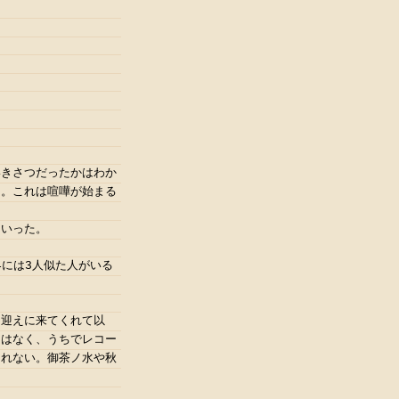
いきさつだったかはわか
た。これは喧嘩が始まる
ていった。
界には3人似た人がいる
く迎えに来てくれて以
とはなく、うちでレコー
しれない。御茶ノ水や秋