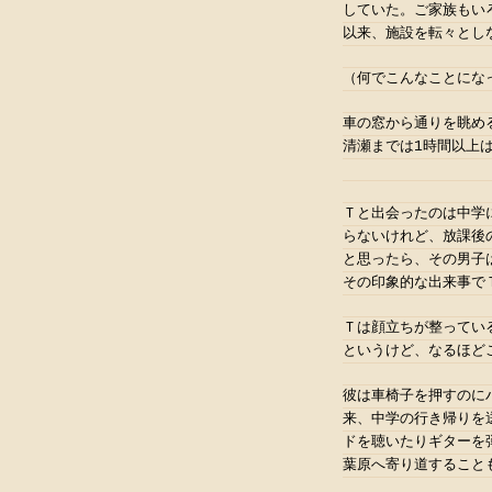
していた。ご家族もい
以来、施設を転々とし
（何でこんなことにな
車の窓から通りを眺め
清瀬までは1時間以上
Ｔと出会ったのは中学
らないけれど、放課後
と思ったら、その男子
その印象的な出来事で
Ｔは顔立ちが整ってい
というけど、なるほど
彼は車椅子を押すのに
来、中学の行き帰りを
ドを聴いたりギターを
葉原へ寄り道すること