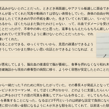
見込みがないとのことだった。ときどき画面越しやアクリル板越しに面会で
さんが送ってくれた写真や動画のＴは切ない表情をしていた。身体の自由が
励ましたくて大きめの字の手紙を書いた。生きていてくれて嬉しい、リハビ
あるから、ぼくたちはまだ負けたわけじゃない、って。出血でダメージを受
ことだったので、不幸中の幸いだと思った。返事をもらえたらもちろん嬉し
なわれていて文字が思うように書けないとのことだったから。
それ
書いてくれた。
取ることができる。ゆっくりでいいから、意思の疎通ができるよう
そうしていつかまた懐かしい思い出話とかできるようになれば、と
が悪化してしまう。脳出血の後遺症で脳が萎縮し、食事を摂れなくなり枯れ
老健施設から現在の療養型の病院に移り、ようやく容態が安定したとのこと
から一緒だったＴのために何かしたがっていた。その番長Ａが発起人となっ
ンビジネスウーマンＭ、そしてぼくに声がかかり、どのように支援したらいい
ちに声をかけてＴの昔の写真を募集してアルバムを作ること、そしてもちろ
いを募集することになった。なるほど2千円というのは絶妙な設定で負担にな
更に切りの良い金額になるようにＡが大きな額を出してくれて、以前送った額