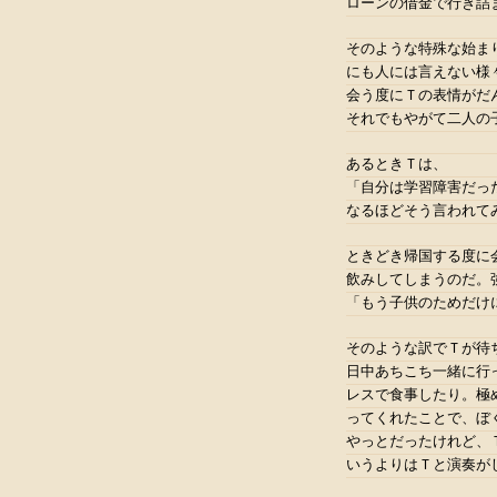
ローンの借金で行き詰
そのような特殊な始ま
にも人には言えない様
会う度にＴの表情がだ
それでもやがて二人の
あるときＴは、
「自分は学習障害だっ
なるほどそう言われて
ときどき帰国する度に
飲みしてしまうのだ。
「もう子供のためだけ
そのような訳でＴが待
日中あちこち一緒に行
レスで食事したり。極
ってくれたことで、ぼ
やっとだったけれど、
いうよりはＴと演奏が