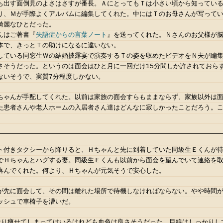
も出す面倒見のよさはさすが番長。ＡにとってもＴは小さい頃から知ってい
り、Ｍが手際よくアルバムに編集してくれた。中にはＴのお母さんが写って
綺麗なひとだった。
んはご著書『
失語症からの言葉ノート
』を送ってくれた。Ｎさんのお父様が
本で、きっとＴの助けになるに違いない。
している同窓生Ｗの結婚披露宴で演奏するＴの姿を収めたビデオをＮ夫が編
さそうだった。というのは面会はひと月に一回だけ15分間しか許されておらず
ないそうで、実質7分程度しかない。
ちゃんが手配してくれた。以前は家族の面会すらもままならず、家族以外は
た患者さんや老人ホームの入居者さん達はどんなに寂しかったことだろう。
ト付きタクシーから降りると、Ｈちゃんと先に到着していた同級生Ｅくんが
でＨちゃんとハグする妻。同級生Ｅくんも以前から面会を望んでいて連絡を
喜んでくれた。何より、Ｈちゃんが元気そうで安心した。
が先に面会して、その間は離れた場所で待機しなければならない。やや時間
ッシュで車椅子を漕いだ。
なり痩せてしまってはいるけれども血色は良さそうだった。目線はしっかりし