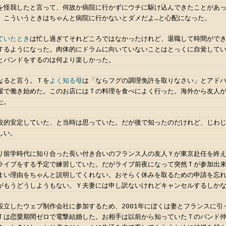
を怪我したと言って、何故か病院に行かずにウチに駆け込んできたことがあ
、こういうときはちゃんと病院に行かないとダメだよ…と心配になった。
ていたとき
は忙し過ぎてそれどころではなかったけれど、退職して時間がで
するようになった。肉体的にドラムに向いていないことはとっくに自覚して
とバンドをするのは何より楽しかった。
なると言う。Ｔを
よく知る母
は「ならフグの調理免許を取りなさい」とアド
屋で働き始めた。このお店にはＴの料理を食べによく行った。海外から友人
た。
較的安定していた、と当時は思っていた。だが後で知ったのだけれど、じわ
しい。
リ留学時代に知り合った長い付き合いのフランス人の友人Ｙが東京赴任を終
ライブをする予定で練習していた。だがライブ前夜になって突然Ｔが参加出
まい理由をちゃんと説明してくれない。おそらく休みを取るための申請を忘
がもうどうしようもない。Ｙ夫妻には申し訳ないけれどキャンセルするしか
設立したウェブ制作会社に参加するため、2001年にぼくは妻とフランスに引
Ｔは恋愛期間ゼロで電撃結婚した。お相手は以前から知っていたＴのバンド