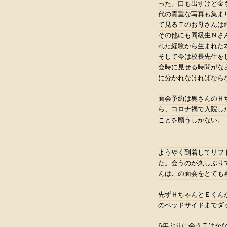
った。口も出すけど金
代の貴重な写真も集ま
て見るＴのお母さんは
その他にも同級生Ｎさ
れた経験から生まれた
そして今は校長先生を
会時に見せる時間がな
に分かれなければなら
面会予約は奥さんのＨ
ら、コロナ禍で入院し
ことを願うしかない。
ようやく到着してリフ
た。会うのが久しぶり
んはこの面会をとても
先ずＨちゃんとＥくん
のベッドサイドまでダ
6年ぶりに会うＴはか