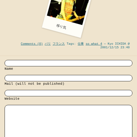
移り気
Comments (0)
パリ
フランス
Tags:
仕事
so what 4
— Kyo ICHIDA @
2001/12/15 23:40
Name
Mail (will not be published)
Website