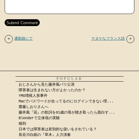
«
通勤路にて
マヌケなフランス語
»
POPULAR
おじさんから見た藤井風パリ公演
障害者は生まれない方がよかったのか？
YMO増殖人形事件
Macでパスワードが合ってるのにログインできない理...
齋藤しおりさんへ
藤井風『花』の歌詞を81歳の母が聴き取ったら面白す...
Blenderで立体視の実験
猫刑
日本では障害者は差別的な扱いをされている？
長谷川白紙の『草木』人力演奏