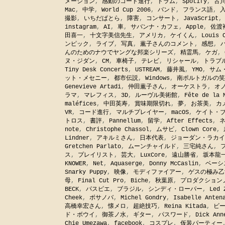
メーション
,
感動のコード進行
,
ドラム
,
Spotify
,
古
Mac
,
中学
,
World Cup 2006
,
バンド
,
フランス語
,
撮影
,
いちだぱとら
,
障害
,
コンサート
,
JavaScript
instagram
,
AI
,
車
,
サバンナ・カフェ
,
Apple
,
佐渡
田喜一
,
十文字美信先生
,
アメリカ
,
ケイくん
,
Louis 
ンピック
,
ライブ
,
写真
,
薫子さんのコメント
,
感想
,
んのためのナウでヤングな邦楽シリーズ
,
精霊馬
,
ケガ
,
ヌ・ジダン
,
CM
,
車椅子
,
テレビ
,
リシャール
,
トラブ
Tiny Desk Concerts
,
USTREAM
,
藤井風
,
YMO
,
サム
ット・メセニー
,
都市伝説
,
Windows
,
南ポルトガルの笑
Genevieve Artadi
,
仲田薫子さん
,
オーケストラ
,
オ
ラマ
,
マレフィス
,
3D
,
ルーヴル美術館
,
Fête de la 
maléfices
,
中田英寿
,
賞味期限切れ
,
夢
,
お茶美
,
カ
VR
,
コード進行
,
マルチプレイヤー
,
macOS
,
ケイト・
トロス
,
書評
,
Pannellum
,
留学
,
After Effects
,
note
,
Christophe Chassol
,
ムサビ
,
Clown Core
,
Lindner
,
アキルミさん
,
日本代表
,
ジョーダン・ラカイ
Gretchen Parlato
,
ムーンチャイルド
,
三宅純さん
,
ス
,
プレイリスト
,
芸大
,
LuxCore
,
遠山勝省
,
坂本龍
KNOWER
,
Net
,
Aquaserge
,
Donny McCaslin
,
ベーシ
Snarky Puppy
,
映像
,
モディファイアー
,
ゲスの極み乙
母
,
Final Cut Pro
,
Biche
,
秋葉原
,
プロダクション
BECK
,
パスピエ
,
ブラジル
,
シンディ・ローパー
,
Led 
Cheek
,
ボサノバ
,
Michel Gondry
,
Isabelle Anten
高橋幸宏さん
,
懐メロ
,
超絶技巧
,
Reina Kitada
,
ビ
ド・ボウイ
,
御茶ノ水
,
ギター
,
パスワード
,
Dick Ann
Chie Umezawa
,
facebook
,
コスプレ
,
仮装パーティー