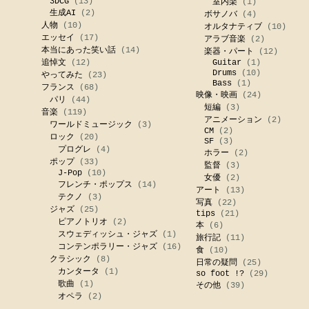
3DCG
(13)
室内楽
(1)
生成AI
(2)
ボサノバ
(4)
人物
(10)
オルタナティブ
(10)
エッセイ
(17)
アラブ音楽
(2)
本当にあった笑い話
(14)
楽器・パート
(12)
追悼文
(12)
Guitar
(1)
Drums
(10)
やってみた
(23)
Bass
(1)
フランス
(68)
映像・映画
(24)
パリ
(44)
短編
(3)
音楽
(119)
アニメーション
(2)
ワールドミュージック
(3)
CM
(2)
ロック
(20)
SF
(3)
プログレ
(4)
ホラー
(2)
ポップ
(33)
監督
(3)
J-Pop
(10)
女優
(2)
フレンチ・ポップス
(14)
アート
(13)
テクノ
(3)
写真
(22)
ジャズ
(25)
tips
(21)
ピアノトリオ
(2)
本
(6)
スウェディッシュ・ジャズ
(1)
旅行記
(11)
コンテンポラリー・ジャズ
(16)
食
(10)
クラシック
(8)
日常の疑問
(25)
カンタータ
(1)
so foot !?
(29)
歌曲
(1)
その他
(39)
オペラ
(2)