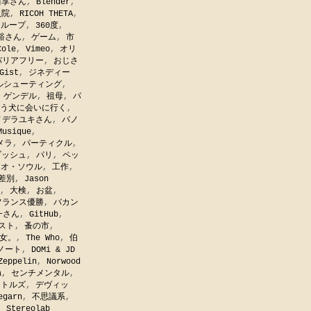
川享さん
,
Blender
,
入院
,
RICOH THETA
,
,
ループ
,
360度
,
裕さん
,
ゲーム
,
市
Cole
,
Vimeo
,
オリ
バリアフリー
,
おじさ
Gist
,
ジネディー
ルシューティング
,
・ゲンデル
,
祖母
,
パ
う犬に会いに行く
,
ノデラユキさん
,
パノ
Musique
,
メラ
,
パーティクル
,
ブッシュ
,
パリ
,
ペッ
ネオ・ソウル
,
工作
,
差別
,
Jason
,
大検
,
お盆
,
フランス優勝
,
バカン
一さん
,
GitHub
,
スト
,
蚤の市
,
女。
,
The Who
,
伯
ノート
,
DOMi & JD
Zeppelin
,
Norwood
a
,
センチメンタル
,
ートルズ
,
デヴィッ
egarn
,
不思議系
,
,
Stereolab