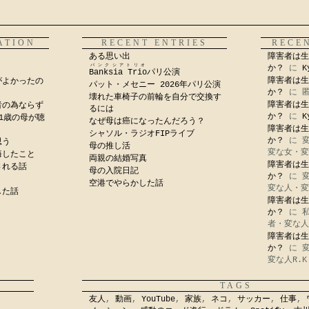
ATION
RECENT ENTRIES
RECE
ある思い出
障害者は生
バンクシアトリオ
か？
に
K
Banksia Trio
パリ公演
障害者は生
がよかったの
パット・メセニー 2026年パリ公演
か？
に
壊れた車椅子の前輪を自分で交換す
障害者は生
者の為ならず
るには
か？
に
K
1歳の母が聴
なぜ母は癌になったんだろう？
障害者は生
シャソル・ラジオFIPライブ
か？
に
思う
母の推し活
変な女・変
悔したこと
両親の結婚写真
障害者は生
される話
母の入院日記
か？
に
空港でやらかした話
変な人・変
した話
障害者は生
か？
に
者・変な人
障害者は生
か？
に
変な人R.K
TAGS
友人
,
動画
,
YouTube
,
家族
,
ネコ
,
サッカー
,
仕事
,