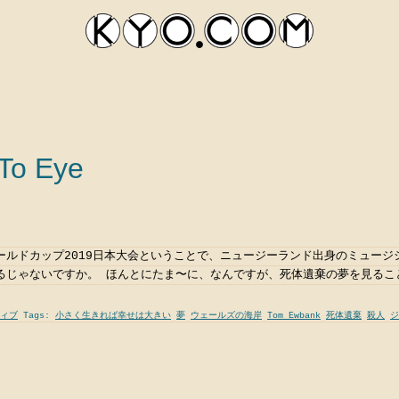
o Eye
ールドカップ2019日本大会ということで、ニュージーランド出身のミュージ
kyocom
るじゃないですか。 ほんとにたま〜に、なんですが、死体遺棄の夢を見ること
ィブ
Tags:
小さく生きれば幸せは大きい
夢
ウェールズの海岸
Tom Ewbank
死体遺棄
殺人
ジ