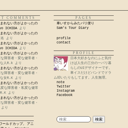
NT COMMENTS
PAGES
まれない方がよかったの
車いすからみたパリ便り
Sam's Tour Diary
yo ICHIDA
より
まれない方がよかったの
匿名
より
profile
contact
まれない方がよかったの
yo ICHIDA
より
PROFILE
まれない方がよかったの
変な障害者・変な健常者・
日本大好きなのにふと気付
な人R.k
より
けば人生の三分の一パリ暮
らしのUIデザイナーです。
まれない方がよかったの
車イスだけどバンドでドラ
変な障害者・変な健常者・
ム叩いたりもしてます。人生無理。
な女R.K
より
note
まれない方がよかったの
Twitter
私変な障害者・私変な健常
Instagram
R.K
より
Facebook
まれない方がよかったの
変な障害者・変な健常者・
より
ワールドカップ
,
アニ