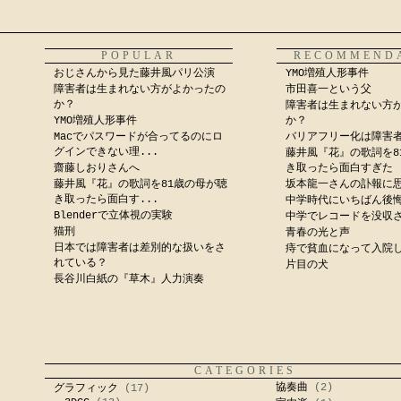
POPULAR
RECOMMEND
おじさんから見た藤井風パリ公演
YMO増殖人形事件
障害者は生まれない方がよかったの
市田喜一という父
か？
障害者は生まれない方
YMO増殖人形事件
か？
Macでパスワードが合ってるのにロ
バリアフリー化は障害
グインできない理...
藤井風『花』の歌詞を8
齋藤しおりさんへ
き取ったら面白すぎた
藤井風『花』の歌詞を81歳の母が聴
坂本龍一さんの訃報に
き取ったら面白す...
中学時代にいちばん後
Blenderで立体視の実験
中学でレコードを没収
猫刑
青春の光と声
日本では障害者は差別的な扱いをさ
痔で貧血になって入院
れている？
片目の犬
長谷川白紙の『草木』人力演奏
CATEGORIES
協奏曲
(2)
グラフィック
(17)