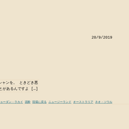
20/9/2019
シャンを。 ときどき悪
があるんですよ […]
ョーダン・ラカイ
泥酔
現場に戻る
ニュージーランド
オーストラリア
ネオ・ソウル