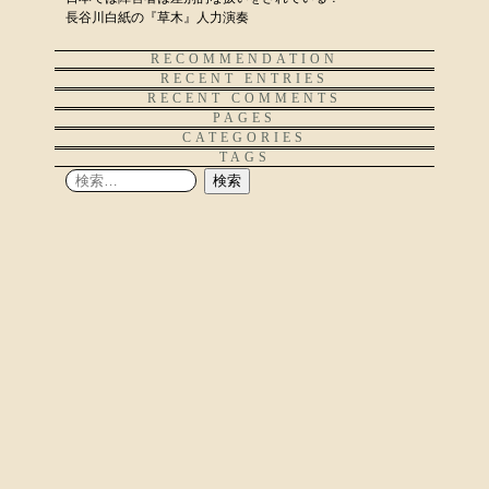
長谷川白紙の『草木』人力演奏
RECOMMENDATION
RECENT ENTRIES
RECENT COMMENTS
PAGES
CATEGORIES
TAGS