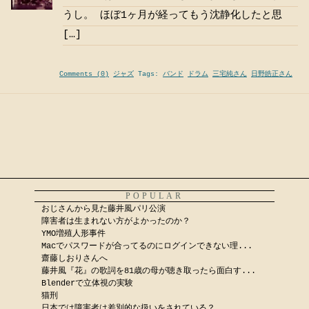
うし。 ほぼ1ヶ月が経ってもう沈静化したと思
[…]
Comments (0)
ジャズ
Tags:
バンド
ドラム
三宅純さん
日野皓正さん
POPULAR
おじさんから見た藤井風パリ公演
障害者は生まれない方がよかったのか？
YMO増殖人形事件
Macでパスワードが合ってるのにログインできない理...
齋藤しおりさんへ
藤井風『花』の歌詞を81歳の母が聴き取ったら面白す...
Blenderで立体視の実験
猫刑
日本では障害者は差別的な扱いをされている？