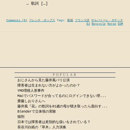
… 歌詞 […]
Comments (0)
フレンチ・ポップス
Tags:
動画
フランス語
サルバトーレ・ガナッチ
DJ
Boycycle
Horse
EDM
POPULAR
おじさんから見た藤井風パリ公演
障害者は生まれない方がよかったのか？
YMO増殖人形事件
Macでパスワードが合ってるのにログインできない理...
齋藤しおりさんへ
藤井風『花』の歌詞を81歳の母が聴き取ったら面白す...
Blenderで立体視の実験
猫刑
日本では障害者は差別的な扱いをされている？
長谷川白紙の『草木』人力演奏