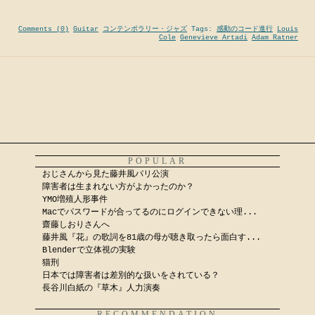
Comments (0)
Guitar
コンテンポラリー・ジャズ
Tags:
感動のコード進行
Louis
Cole
Genevieve Artadi
Adam Ratner
POPULAR
おじさんから見た藤井風パリ公演
障害者は生まれない方がよかったのか？
YMO増殖人形事件
Macでパスワードが合ってるのにログインできない理...
齋藤しおりさんへ
藤井風『花』の歌詞を81歳の母が聴き取ったら面白す...
Blenderで立体視の実験
猫刑
日本では障害者は差別的な扱いをされている？
長谷川白紙の『草木』人力演奏
RECOMMENDATION