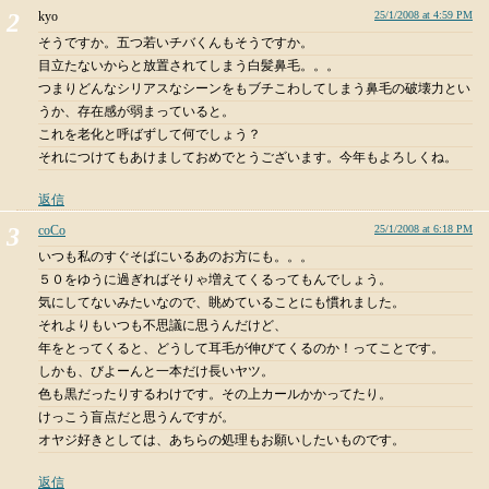
kyo
25/1/2008 at 4:59 PM
そうですか。五つ若いチバくんもそうですか。
目立たないからと放置されてしまう白髪鼻毛。。。
つまりどんなシリアスなシーンをもブチこわしてしまう鼻毛の破壊力とい
うか、存在感が弱まっていると。
これを老化と呼ばずして何でしょう？
それにつけてもあけましておめでとうございます。今年もよろしくね。
返信
coCo
25/1/2008 at 6:18 PM
いつも私のすぐそばにいるあのお方にも。。。
５０をゆうに過ぎればそりゃ増えてくるってもんでしょう。
気にしてないみたいなので、眺めていることにも慣れました。
それよりもいつも不思議に思うんだけど、
年をとってくると、どうして耳毛が伸びてくるのか！ってことです。
しかも、びよーんと一本だけ長いヤツ。
色も黒だったりするわけです。その上カールかかってたり。
けっこう盲点だと思うんですが。
オヤジ好きとしては、あちらの処理もお願いしたいものです。
返信