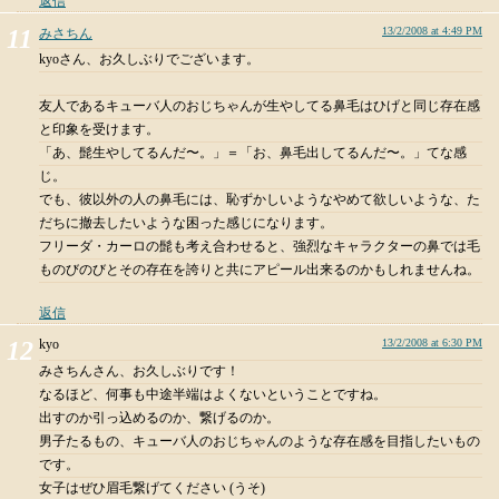
返信
13/2/2008 at 4:49 PM
みさちん
kyoさん、お久しぶりでございます。
友人であるキューバ人のおじちゃんが生やしてる鼻毛はひげと同じ存在感
と印象を受けます。
「あ、髭生やしてるんだ〜。」＝「お、鼻毛出してるんだ〜。」てな感
じ。
でも、彼以外の人の鼻毛には、恥ずかしいようなやめて欲しいような、た
だちに撤去したいような困った感じになります。
フリーダ・カーロの髭も考え合わせると、強烈なキャラクターの鼻では毛
ものびのびとその存在を誇りと共にアピール出来るのかもしれませんね。
返信
kyo
13/2/2008 at 6:30 PM
みさちんさん、お久しぶりです！
なるほど、何事も中途半端はよくないということですね。
出すのか引っ込めるのか、繋げるのか。
男子たるもの、キューバ人のおじちゃんのような存在感を目指したいもの
です。
女子はぜひ眉毛繋げてください (うそ)