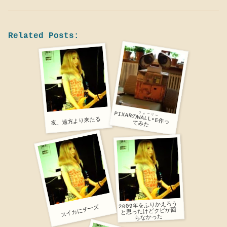
Related Posts:
PIXARの
ウォーリー
WALL•E
友、遠方より来たる
作っ
てみた
2009年をふりかえろう
スイカにチーズ
と思ったけどクビが回
らなかった