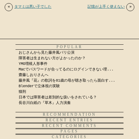
«
タマミは悪い子でした
記憶が上手く使えない
»
POPULAR
おじさんから見た藤井風パリ公演
障害者は生まれない方がよかったのか？
YMO増殖人形事件
Macでパスワードが合ってるのにログインできない理...
齋藤しおりさんへ
藤井風『花』の歌詞を81歳の母が聴き取ったら面白す...
Blenderで立体視の実験
猫刑
日本では障害者は差別的な扱いをされている？
長谷川白紙の『草木』人力演奏
RECOMMENDATION
RECENT ENTRIES
RECENT COMMENTS
PAGES
CATEGORIES