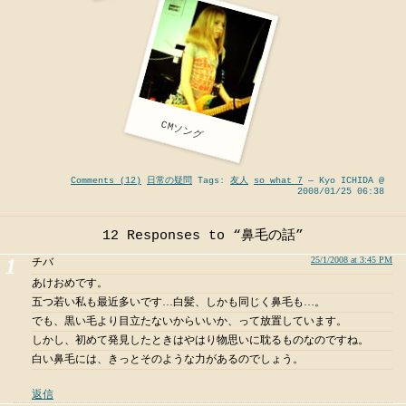
CMソング
Comments (12)
日常の疑問
Tags:
友人
so what 7
— Kyo ICHIDA @
2008/01/25 06:38
12 Responses to “鼻毛の話”
25/1/2008 at 3:45 PM
チバ
あけおめです。
五つ若い私も最近多いです…白髪、しかも同じく鼻毛も…。
でも、黒い毛より目立たないからいいか、って放置しています。
しかし、初めて発見したときはやはり物思いに耽るものなのですね。
白い鼻毛には、きっとそのような力があるのでしょう。
返信