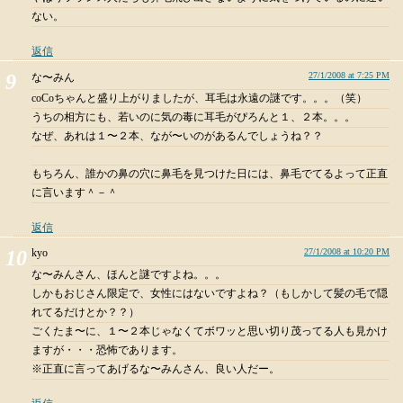
ない。
返信
27/1/2008 at 7:25 PM
な〜みん
coCoちゃんと盛り上がりましたが、耳毛は永遠の謎です。。。（笑）
うちの相方にも、若いのに気の毒に耳毛がぴろんと１、２本。。。
なぜ、あれは１〜２本、なが〜いのがあるんでしょうね？？
もちろん、誰かの鼻の穴に鼻毛を見つけた日には、鼻毛でてるよって正直
に言います＾－＾
返信
kyo
27/1/2008 at 10:20 PM
な〜みんさん、ほんと謎ですよね。。。
しかもおじさん限定で、女性にはないですよね？（もしかして髪の毛で隠
れてるだけとか？？）
ごくたま〜に、１〜２本じゃなくてボワッと思い切り茂ってる人も見かけ
ますが・・・恐怖であります。
※正直に言ってあげるな〜みんさん、良い人だー。