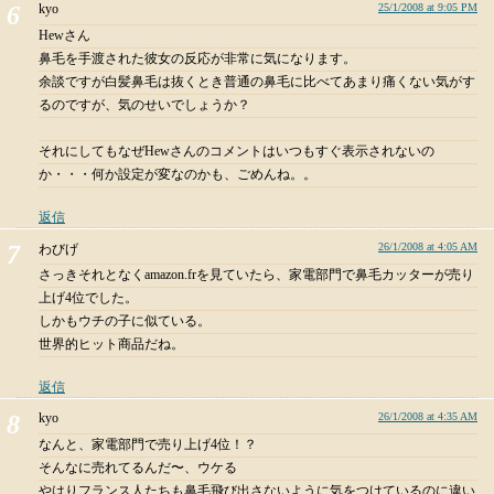
kyo
25/1/2008 at 9:05 PM
Hewさん
鼻毛を手渡された彼女の反応が非常に気になります。
余談ですが白髪鼻毛は抜くとき普通の鼻毛に比べてあまり痛くない気がす
るのですが、気のせいでしょうか？
それにしてもなぜHewさんのコメントはいつもすぐ表示されないの
か・・・何か設定が変なのかも、ごめんね。。
返信
26/1/2008 at 4:05 AM
わびげ
さっきそれとなくamazon.frを見ていたら、家電部門で鼻毛カッターが売り
上げ4位でした。
しかもウチの子に似ている。
世界的ヒット商品だね。
返信
kyo
26/1/2008 at 4:35 AM
なんと、家電部門で売り上げ4位！？
そんなに売れてるんだ〜、ウケる
やはりフランス人たちも鼻毛飛び出さないように気をつけているのに違い