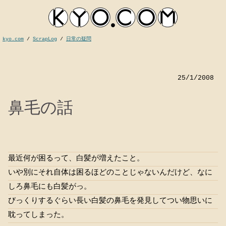
kyo.com
/
ScrapLog
/
日常の疑問
25/1/2008
鼻毛の話
最近何が困るって、白髪が増えたこと。
kyocom
いや別にそれ自体は困るほどのことじゃないんだけど、なに
しろ鼻毛にも白髪がっ。
びっくりするぐらい長い白髪の鼻毛を発見してつい物思いに
耽ってしまった。