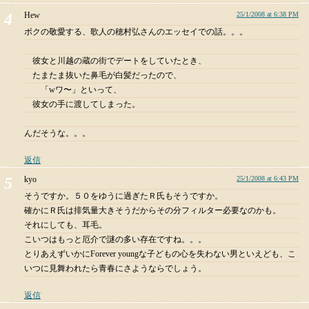
Hew
25/1/2008 at 6:38 PM
ボクの敬愛する、歌人の穂村弘さんのエッセイでの話。。。
彼女と川越の蔵の街でデートをしていたとき、
たまたま抜いた鼻毛が白髪だったので、
「wワ〜」といって、
彼女の手に渡してしまった。
んだそうな。。。
返信
kyo
25/1/2008 at 6:43 PM
そうですか。５０をゆうに過ぎたＲ氏もそうですか。
確かにＲ氏は排気量大きそうだからその分フィルター必要なのかも。
それにしても、耳毛。
こいつはもっと厄介で謎の多い存在ですね。。。
とりあえずいかにForever youngな子どもの心を失わない男といえども、こ
いつに見舞われたら青春にさようならでしょう。
返信