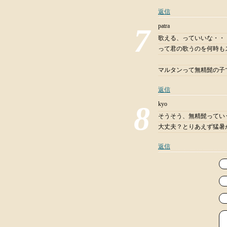
返信
patra
歌える、っていいな・・
って君の歌うのを何時も
マルタンって無精髭の子
返信
kyo
そうそう、無精髭ってい
大丈夫？とりあえず猛暑
返信