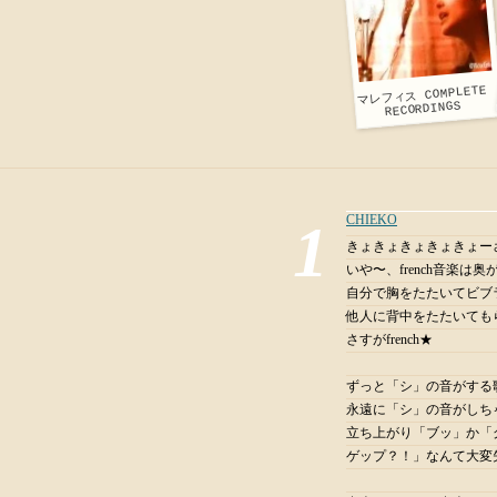
マレフィス COMPLETE
RECORDINGS
CHIEKO
きょきょきょきょきょー
いや〜、french音楽は
自分で胸をたたいてビブ
他人に背中をたたいても
さすがfrench★
ずっと「シ」の音がする
永遠に「シ」の音がしち
立ち上がり「ブッ」か「
ゲップ？！」なんて大変