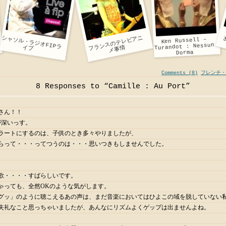
ン
ス
の
テ
レ
ビ
ア
ニ
メ
事
Ken Russell –
Turandot : Nessun
シャソル・ラジオFIPライブ
フ
ラ
情
Dorma
Comments (8)
フレンチ・
8 Responses to “Camille : Au Port”
さん！！
奥が深いっす。
ラートにするのは、子供のとき多々やりましたが、
らって・・・ってつうのは・・・思いつきもしませんでした。
歌・・・・すばらしいです。
ゃっても、全然OKのような気がします。
グッ」のように聴こえるあの声は、まだ音楽においてはひよこの域を脱していない
失礼なこと思っちゃいましたが、あんなにリズムよくゲップは出ませんよね。