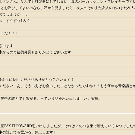
ルタンさん、なんでも打楽器にしてしまい、真のパーカッション・プレイヤーですね
友人とお呼びしてよいのなら、私から見ましたら、友人のそのまた友人のそのまた友
でしょうか･･･。
ね、ずうずうしい）
アートだ！！！
ざいます！
中からの奇跡的発見もありがとうございます！
音楽ネタに反応くださりありがとうございます！
ください。あ、そういえばお会いしたことなかったですね！？もう何年も音楽話と
世界中の誰とでも繋がる、っていう話を思い出しました。実感。
映画PAY IT FOWARD思い出しましたが、それは３のべき乗で増えていくやつでした
中の誰とでも繋がる、気はします！