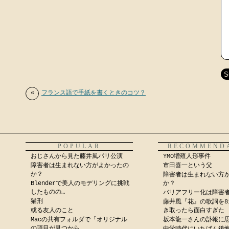
«
フランス語で手紙を書くときのコツ？
POPULAR
RECOMMEND
おじさんから見た藤井風パリ公演
YMO増殖人形事件
障害者は生まれない方がよかったの
市田喜一という父
か？
障害者は生まれない方
Blenderで美人のモデリングに挑戦
か？
したものの…
バリアフリー化は障害
猫刑
藤井風『花』の歌詞を8
或る友人のこと
き取ったら面白すぎた
Macの共有フォルダで「オリジナル
坂本龍一さんの訃報に
の項目が見つから...