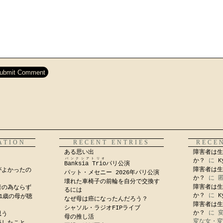
ATION
RECENT ENTRIES
RECE
ある思い出
障害者は生
バンクシアトリオ
か？
に
K
Banksia Trio
パリ公演
障害者は生
がよかったの
パット・メセニー 2026年パリ公演
か？
に
壊れた車椅子の前輪を自分で交換す
障害者は生
者の為ならず
るには
か？
に
K
1歳の母が聴
なぜ母は癌になったんだろう？
障害者は生
シャソル・ラジオFIPライブ
か？
に
思う
母の推し活
変な女・変