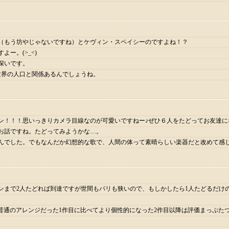
（もう坊やじゃないですね）とケヴィン・スペイシーのですよね！？
ー。(>_<)
深いです。
世界の人口と関係あるんでしょうね。
ン！！！思いっきりカメラ目線なのが可愛いですねー♪ぜひ６人をたどってお友達に
お話ですね。たどってみようかな…。
んでした。でもなんだか幻想的な歌で、人間の体って素晴らしい楽器だと改めて感じ
ンまで2人たどれば到達ですが世間もパリも狭いので、もしかしたら1人たどるだけ
とわりと普通のアレンジだった1作目に比べてより個性的になった2作目以降は評価まっぷ