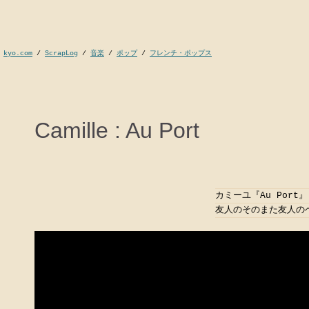
kyo.com
/
ScrapLog
/
音楽
/
ポップ
/
フレンチ・ポップス
Camille : Au Port
カミーユ『Au Port』
友人のそのまた友人の