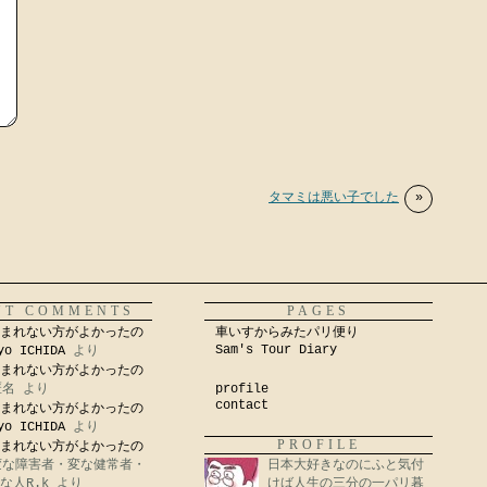
タマミは悪い子でした
»
NT COMMENTS
PAGES
まれない方がよかったの
車いすからみたパリ便り
Sam's Tour Diary
yo ICHIDA
より
まれない方がよかったの
匿名
より
profile
contact
まれない方がよかったの
yo ICHIDA
より
PROFILE
まれない方がよかったの
変な障害者・変な健常者・
日本大好きなのにふと気付
な人R.k
より
けば人生の三分の一パリ暮