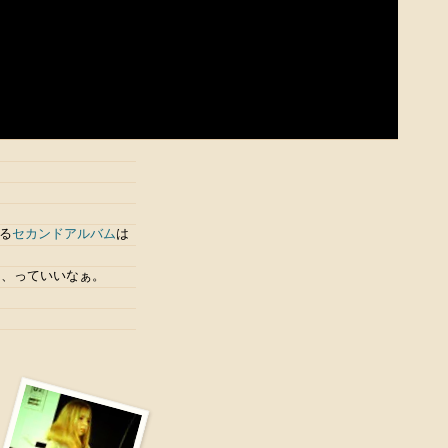
る
セカンドアルバム
は
る、っていいなぁ。