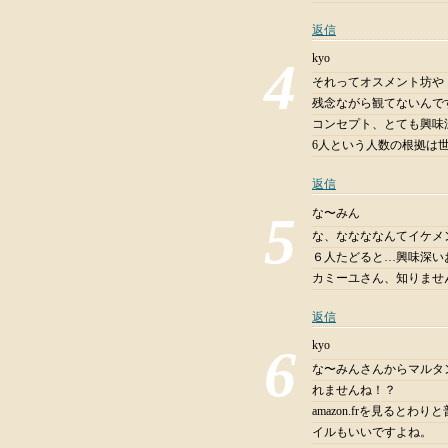
返信
kyo
それってオスメント坊や
残念ながら観てないんですよ
コンセプト、とても興味
6人という人数の根拠は
返信
な〜みん
な、ななななんてイケメ
６人たどると…興味深い
カミーユさん、知りませ
返信
kyo
な〜みんさんからマルタ
れませんね！？
amazon.frを見る
イルもいいですよね。