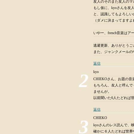
友人のそのまた友人のマ
もし仮に、kyoさんを
と、認識してもよろしいの
（ダメに決まってますよ
いやー、french音楽は
逃避更新、ありがとうご
また、ジャンクメールの
返信
kyo
CHIEKOさん、お題の
もちろん、友人と呼んで
ませんが。
以前聞いた6人たどれば
返信
CHIEKO
kyoさんのレス読んで、
確かに６人たどれば世界