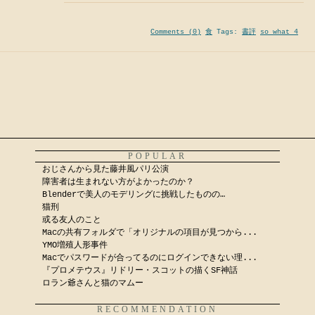
Comments (0)
食
Tags:
書評
so what 4
POPULAR
おじさんから見た藤井風パリ公演
障害者は生まれない方がよかったのか？
Blenderで美人のモデリングに挑戦したものの…
猫刑
或る友人のこと
Macの共有フォルダで「オリジナルの項目が見つから...
YMO増殖人形事件
Macでパスワードが合ってるのにログインできない理...
『プロメテウス』リドリー・スコットの描くSF神話
ロラン爺さんと猫のマムー
RECOMMENDATION