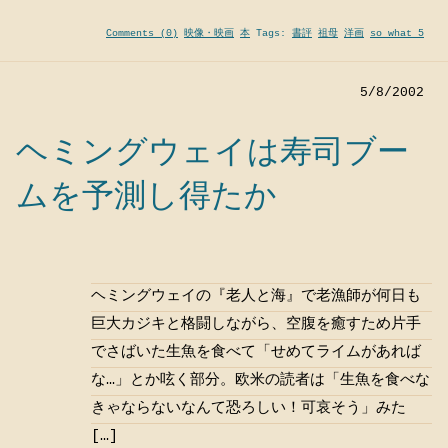
Comments (0)
映像・映画
本
Tags:
書評
祖母
洋画
so what 5
5/8/2002
ヘミングウェイは寿司ブー
ムを予測し得たか
ヘミングウェイの『老人と海』で老漁師が何日も
巨大カジキと格闘しながら、空腹を癒すため片手
でさばいた生魚を食べて「せめてライムがあれば
な…」とか呟く部分。欧米の読者は「生魚を食べな
きゃならないなんて恐ろしい！可哀そう」みた
[…]