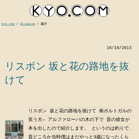
kyo.com
/
ScrapLog
/
書評
16/10/2013
リスボン 坂と花の路地を抜
けて
kyocom
リスボン 坂と花の路地を抜けて 南ポルトガルの
笑う犬― アルファローバの木の下で 昔の彼女が
本を出したので紹介します。 というのは釣りで、
昔どころか当時僕はまだやっと3歳になったくら