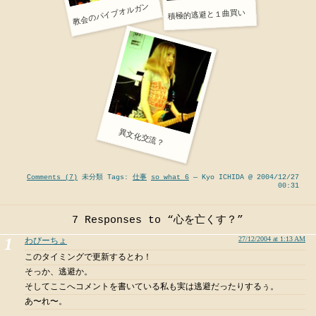
教会のパイプオルガン
積極的逃避と１曲買い
異文化交流？
Comments (7)
未分類 Tags:
仕事
so what 6
— Kyo ICHIDA @ 2004/12/27
00:31
7 Responses to “心を亡くす？”
27/12/2004 at 1:13 AM
わびーちょ
このタイミングで更新するとわ！
そっか、逃避か。
そしてここへコメントを書いている私も実は逃避だったりするぅ。
あ〜れ〜。