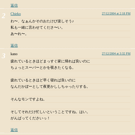
返信
Chieko
27/12/2004 at 2:18 PM
わ〜、なぁんかそのおたけび楽しそう♪
私も一緒に言わせてくださ〜い。
あ〜れ〜。
返信
kano
27/12/2004 at 3:32 PM
疲れているときほどまっすぐ家に帰れば良いのに
ちょっとスーパーとかを覗きたくなる。
疲れているときほど早く寝れば良いのに
なんだかぼーとして夜更かししちゃったりする。
そんなモンですよね。
そしてそれだけ忙しいということですね。はい。
がんばってくださいっ！
返信