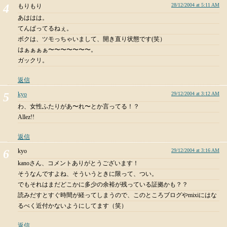
28/12/2004 at 5:11 AM
もりもり
あははは。
てんぱってるねぇ。
ボクは、ツモっちゃいまして、開き直り状態です(笑）
はぁぁぁぁ〜〜〜〜〜〜〜。
ガックリ。
返信
kyo
29/12/2004 at 3:12 AM
わ、女性ふたりがあ〜れ〜とか言ってる！？
Allez!!
返信
kyo
29/12/2004 at 3:16 AM
kanoさん、コメントありがとうございます！
そうなんですよね、そういうときに限って、つい。
でもそれはまだどこかに多少の余裕が残っている証拠かも？？
読みだすとすぐ時間が経ってしまうので、このところブログやmixiにはな
るべく近付かないようにしてます（笑）
返信