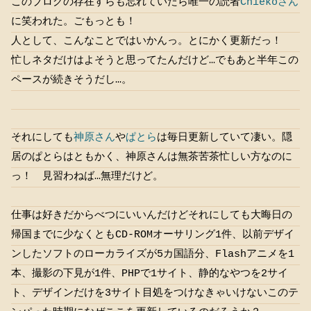
このブログの存在すらも忘れていたら唯一の読者
Chiekoさん
に笑われた。ごもっとも！
人として、こんなことではいかんっ。とにかく更新だっ！
忙しネタだけはよそうと思ってたんだけど…でもあと半年この
ペースが続きそうだし…。
それにしても
神原さん
や
ぱとら
は毎日更新していて凄い。隠
居のぱとらはともかく、神原さんは無茶苦茶忙しい方なのに
っ！ 見習わねば…無理だけど。
仕事は好きだからべつにいいんだけどそれにしても大晦日の
帰国までに少なくともCD-ROMオーサリング1件、以前デザイ
ンしたソフトのローカライズが5カ国語分、Flashアニメを1
本、撮影の下見が1件、PHPで1サイト、静的なやつを2サイ
ト、デザインだけを3サイト目処をつけなきゃいけないこのテ