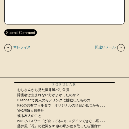
«
マレフィス
間違いメール
»
POPULAR
おじさんから見た藤井風パリ公演
障害者は生まれない方がよかったのか？
Blenderで美人のモデリングに挑戦したものの…
Macの共有フォルダで「オリジナルの項目が見つから...
YMO増殖人形事件
或る友人のこと
Macでパスワードが合ってるのにログインできない理...
藤井風『花』の歌詞を81歳の母が聴き取ったら面白す...