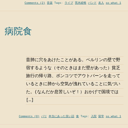
Comments (2)
音楽
Tags:
ライブ
荒木経惟
バンド
友人
so what 1
病院食
昔肺に穴をあけたことがある。ベルリンの壁で野
宿するような（そのときはまだ壁があった）貧乏
旅行の帰り路、ポンコツでアウトバーンを走って
いるときに肺から空気が洩れていることに気づい
た。(なんだか息苦しいぞ！）おかげで国境では
[…]
Comments (0)
パリ
本当にあった笑い話
食
Tags:
入院
留学
so what 1