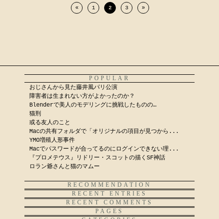
«
1
2
3
»
POPULAR
おじさんから見た藤井風パリ公演
障害者は生まれない方がよかったのか？
Blenderで美人のモデリングに挑戦したものの…
猫刑
或る友人のこと
Macの共有フォルダで「オリジナルの項目が見つから...
YMO増殖人形事件
Macでパスワードが合ってるのにログインできない理...
『プロメテウス』リドリー・スコットの描くSF神話
ロラン爺さんと猫のマムー
RECOMMENDATION
RECENT ENTRIES
RECENT COMMENTS
PAGES