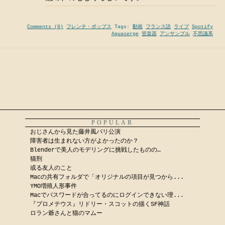
Comments (0)
フレンチ・ポップス
Tags:
動画
フランス語
ライブ
Spotify
Aquaserge
管楽器
アンサンブル
不思議系
POPULAR
おじさんから見た藤井風パリ公演
障害者は生まれない方がよかったのか？
Blenderで美人のモデリングに挑戦したものの…
猫刑
或る友人のこと
Macの共有フォルダで「オリジナルの項目が見つから...
YMO増殖人形事件
Macでパスワードが合ってるのにログインできない理...
『プロメテウス』リドリー・スコットの描くSF神話
ロラン爺さんと猫のマムー