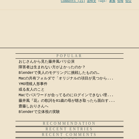
Comments (21)
追悼文
Tags:
家族
伯母
伯父
POPULAR
おじさんから見た藤井風パリ公演
障害者は生まれない方がよかったのか？
Blenderで美人のモデリングに挑戦したものの…
Macの共有フォルダで「オリジナルの項目が見つから...
YMO増殖人形事件
或る友人のこと
Macでパスワードが合ってるのにログインできない理...
藤井風『花』の歌詞を81歳の母が聴き取ったら面白す...
齋藤しおりさんへ
Blenderで立体視の実験
RECOMMENDATION
RECENT ENTRIES
RECENT COMMENTS