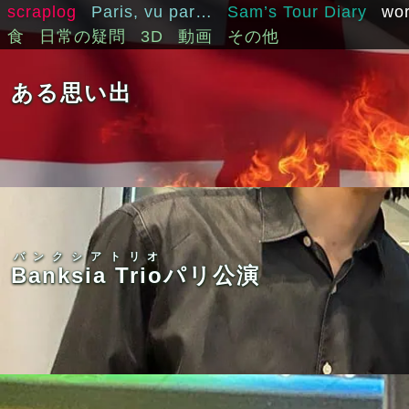
scraplog
Paris, vu par…
Sam’s Tour Diary
wo
食
日常の疑問
3D
動画
その他
ある思い出
バンクシアトリオ
Banksia Trio
パリ公演