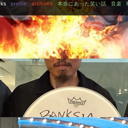
rks
profile
archives
本当にあった笑い話
音楽