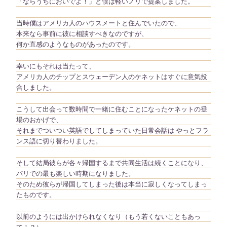
「ならうちにおいでよ！」と僕は軽いノリで提案しました。
当時僕はアメリカ人のハウスメートと住んでいたので、
本来なら事前に彼に相談すべきなのですが、
何か直感のようなものがあったのです。
幸いにもそれは当たって、
アメリカ人のチップとスウェーデン人のケネットはすぐに意気投
合しました。
こうして出会って数時間で一緒に住むことになったケネットの登
場のおかげで、
それまでついつい英語でしてしまっていた日常会話は やっとフラ
ンス語に切り替わりました。
そして結局彼らが各々帰国するまで共同生活は続くことになり、
パリでの最も楽しい時期になりました。
そのため彼らが帰国してしまった後は本当に寂しくなってしまっ
たものです。
以前のようには出かけられなくなり（もう若くないこともあっ