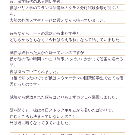
昔、留学時代のある寒い午後、
僕はパリ大学のフランス語講座のクラス分け試験会場が開くの
を、
大勢の外国人学生と一緒に震えながら待っていました。
待ちながら、一人の北欧から来た学生と、
どちらからともなく「今日は冷えるね」なんて話していました。
試験は終わった人から帰っていいのですが、
僕が彼の倍の時間（つまり制限いっぱい）かかって答案を埋める
間、
彼は待っていてくれました。
（後で知ったのですが彼はスウェーデンの国費留学生でとても優
秀だったのです）
試験から解放された僕らはとりあえずカフェへ避難しました。
話を聞くと、彼は今日ストックホルムから着いたばかりで、
住むところも決まっていないとのこと。
外は既に暗くなってきていました。